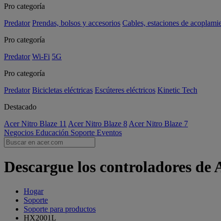
Pro categoría
Predator
Prendas, bolsos y accesorios
Cables, estaciones de acoplami
Pro categoría
Predator
Wi-Fi
5G
Pro categoría
Predator
Bicicletas eléctricas
Escúteres eléctricos
Kinetic Tech
Destacado
Acer Nitro Blaze 11
Acer Nitro Blaze 8
Acer Nitro Blaze 7
Negocios
Educación
Soporte
Eventos
Descargue los controladores de
Hogar
Soporte
Soporte para productos
HX2001L