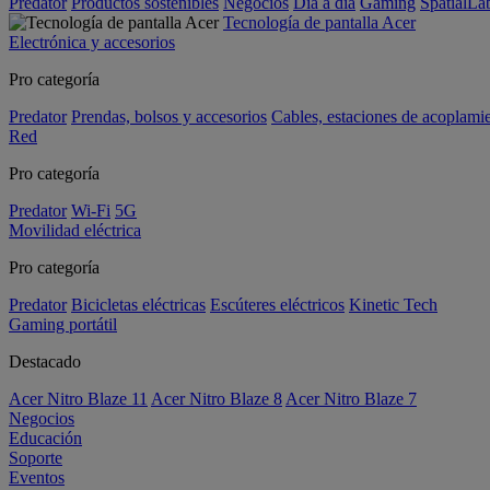
Predator
Productos sostenibles
Negocios
Día a día
Gaming
SpatialL
Tecnología de pantalla Acer
Electrónica y accesorios
Pro categoría
Predator
Prendas, bolsos y accesorios
Cables, estaciones de acoplami
Red
Pro categoría
Predator
Wi-Fi
5G
Movilidad eléctrica
Pro categoría
Predator
Bicicletas eléctricas
Escúteres eléctricos
Kinetic Tech
Gaming portátil
Destacado
Acer Nitro Blaze 11
Acer Nitro Blaze 8
Acer Nitro Blaze 7
Negocios
Educación
Soporte
Eventos