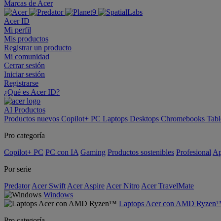
Marcas de Acer
Acer ID
Mi perfil
Mis productos
Registrar un producto
Mi comunidad
Cerrar sesión
Iniciar sesión
Registrarse
¿Qué es Acer ID?
AI
Productos
Productos nuevos
Copilot+ PC
Laptops
Desktops
Chromebooks
Tabl
Pro categoría
Copilot+ PC
PC con IA
Gaming
Productos sostenibles
Profesional
Ap
Por serie
Predator
Acer Swift
Acer Aspire
Acer Nitro
Acer TravelMate
Windows
Laptops Acer con AMD Ryzen
Pro categoría