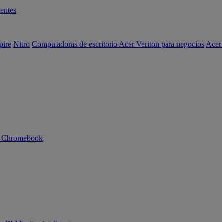
entes
pire
Nitro
Computadoras de escritorio Acer Veriton para negocios
Acer
n Chromebook