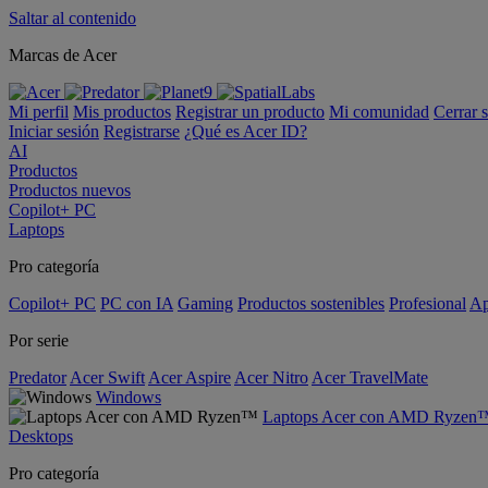
Saltar al contenido
Marcas de Acer
Mi perfil
Mis productos
Registrar un producto
Mi comunidad
Cerrar 
Iniciar sesión
Registrarse
¿Qué es Acer ID?
AI
Productos
Productos nuevos
Copilot+ PC
Laptops
Pro categoría
Copilot+ PC
PC con IA
Gaming
Productos sostenibles
Profesional
Ap
Por serie
Predator
Acer Swift
Acer Aspire
Acer Nitro
Acer TravelMate
Windows
Laptops Acer con AMD Ryzen
Desktops
Pro categoría