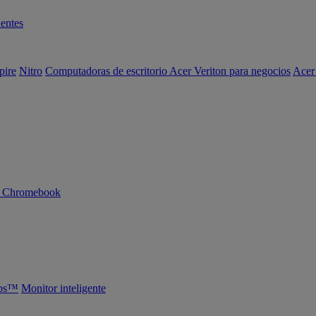
entes
pire
Nitro
Computadoras de escritorio Acer Veriton para negocios
Acer
n Chromebook
abs™
Monitor inteligente