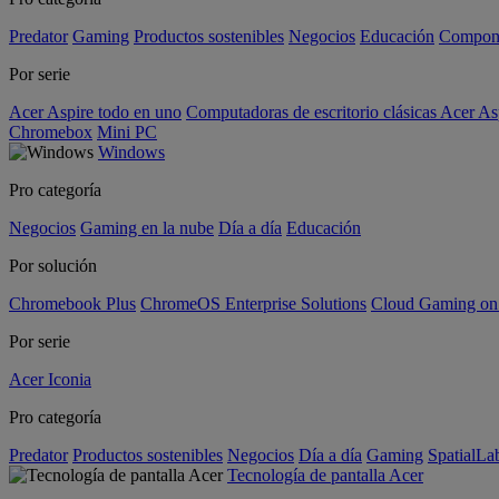
Predator
Gaming
Productos sostenibles
Negocios
Educación
Compon
Por serie
Acer Aspire todo en uno
Computadoras de escritorio clásicas Acer As
Chromebox
Mini PC
Windows
Pro categoría
Negocios
Gaming en la nube
Día a día
Educación
Por solución
Chromebook Plus
ChromeOS Enterprise Solutions
Cloud Gaming o
Por serie
Acer Iconia
Pro categoría
Predator
Productos sostenibles
Negocios
Día a día
Gaming
SpatialL
Tecnología de pantalla Acer