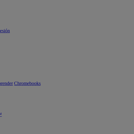
sesión
render
Chromebooks
™