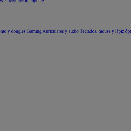
abs™
Monitor inteligente
ento y dongles
Gaming
Auriculares y audio
Teclados, mouse y lápiz ópt