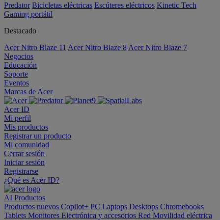
Predator
Bicicletas eléctricas
Escúteres eléctricos
Kinetic Tech
Gaming portátil
Destacado
Acer Nitro Blaze 11
Acer Nitro Blaze 8
Acer Nitro Blaze 7
Negocios
Educación
Soporte
Eventos
Marcas de Acer
Acer ID
Mi perfil
Mis productos
Registrar un producto
Mi comunidad
Cerrar sesión
Iniciar sesión
Registrarse
¿Qué es Acer ID?
AI
Productos
Productos nuevos
Copilot+ PC
Laptops
Desktops
Chromebooks
Tablets
Monitores
Electrónica y accesorios
Red
Movilidad eléctrica