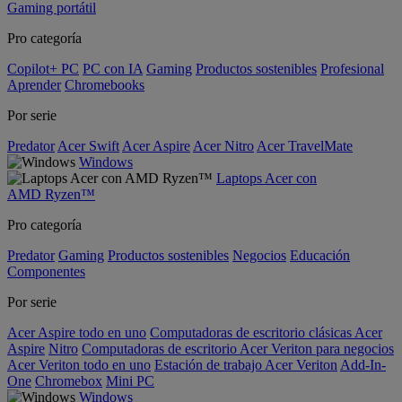
Gaming portátil
Pro categoría
Copilot+ PC
PC con IA
Gaming
Productos sostenibles
Profesional
Aprender
Chromebooks
Por serie
Predator
Acer Swift
Acer Aspire
Acer Nitro
Acer TravelMate
Windows
Laptops Acer con
AMD Ryzen™
Pro categoría
Predator
Gaming
Productos sostenibles
Negocios
Educación
Componentes
Por serie
Acer Aspire todo en uno
Computadoras de escritorio clásicas Acer
Aspire
Nitro
Computadoras de escritorio Acer Veriton para negocios
Acer Veriton todo en uno
Estación de trabajo Acer Veriton
Add-In-
One
Chromebox
Mini PC
Windows