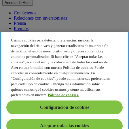
Acerca de Acer
Contáctenos
Relaciones con inversionistas
Prensa
Premios
Eventos
Usamos cookies para detectar preferencias, mejorar la
Sostenibilidad
navegación del sitio web y generar estadísticas de usuario a fin
de facilitar el uso de nuestro sitio web y ofrecer contenido y
Sostenibilidad
anuncios personalizados. Si hace clic en “Aceptar todas las
cookies”, acepta el uso y la colocación de todas las cookies de
Responsabilidad social corporativa
Acer en conformidad con nuestra Política de cookies. Puede
Huella de carbono del producto
cancelar su consentimiento en cualquier momento. En
Proyecto Humanity
“Configuración de cookies”, puede administrar sus preferencias
Earthion
para cada tipo de cookie. Obtenga más información sobre
Política de privacidad
quiénes somos, qué cookies usamos y cómo modificar sus
Política de cookies
preferencias en nuestra
Política de cookies.
Aviso legal
Información legal adicional
Configuración de cookies
Política de accesibilidad
Configuración de cookies
América Latina - Español
Aceptar todas las cookies