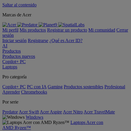
Saltar al contenido
Marcas de Acer
Mi perfil
Mis productos
Registrar un producto
Mi comunidad
Cerrar
sesión
Iniciar sesión
Registrarse
¿Qué es Acer ID?
AI
Productos
Productos nuevos
Copilot+ PC
Laptops
Pro categoría
Copilot+ PC
PC con IA
Gaming
Productos sostenibles
Profesional
Aprender
Chromebooks
Por serie
Predator
Acer Swift
Acer Aspire
Acer Nitro
Acer TravelMate
Windows
Laptops Acer con
AMD Ryzen™