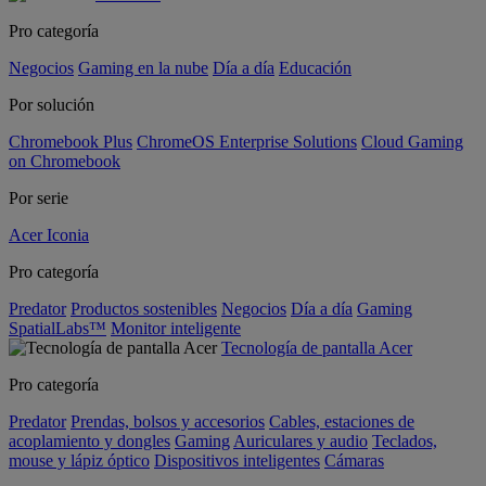
Pro categoría
Negocios
Gaming en la nube
Día a día
Educación
Por solución
Chromebook Plus
ChromeOS Enterprise Solutions
Cloud Gaming
on Chromebook
Por serie
Acer Iconia
Pro categoría
Predator
Productos sostenibles
Negocios
Día a día
Gaming
SpatialLabs™
Monitor inteligente
Tecnología de pantalla Acer
Pro categoría
Predator
Prendas, bolsos y accesorios
Cables, estaciones de
acoplamiento y dongles
Gaming
Auriculares y audio
Teclados,
mouse y lápiz óptico
Dispositivos inteligentes
Cámaras