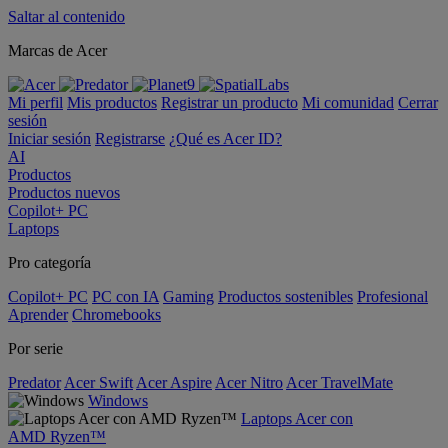
Saltar al contenido
Marcas de Acer
Mi perfil
Mis productos
Registrar un producto
Mi comunidad
Cerrar
sesión
Iniciar sesión
Registrarse
¿Qué es Acer ID?
AI
Productos
Productos nuevos
Copilot+ PC
Laptops
Pro categoría
Copilot+ PC
PC con IA
Gaming
Productos sostenibles
Profesional
Aprender
Chromebooks
Por serie
Predator
Acer Swift
Acer Aspire
Acer Nitro
Acer TravelMate
Windows
Laptops Acer con
AMD Ryzen™