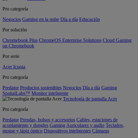
Pro categoría
Negocios
Gaming en la nube
Día a día
Educación
Por solución
Chromebook Plus
ChromeOS Enterprise Solutions
Cloud Gaming
on Chromebook
Por serie
Acer Iconia
Pro categoría
Predator
Productos sostenibles
Negocios
Día a día
Gaming
SpatialLabs™
Monitor inteligente
Tecnología de pantalla Acer
Pro categoría
Predator
Prendas, bolsos y accesorios
Cables, estaciones de
acoplamiento y dongles
Gaming
Auriculares y audio
Teclados,
mouse y lápiz óptico
Dispositivos inteligentes
Cámaras