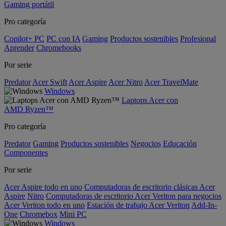
Gaming portátil
Pro categoría
Copilot+ PC
PC con IA
Gaming
Productos sostenibles
Profesional
Aprender
Chromebooks
Por serie
Predator
Acer Swift
Acer Aspire
Acer Nitro
Acer TravelMate
Windows
Laptops Acer con
AMD Ryzen™
Pro categoría
Predator
Gaming
Productos sostenibles
Negocios
Educación
Componentes
Por serie
Acer Aspire todo en uno
Computadoras de escritorio clásicas Acer
Aspire
Nitro
Computadoras de escritorio Acer Veriton para negocios
Acer Veriton todo en uno
Estación de trabajo Acer Veriton
Add-In-
One
Chromebox
Mini PC
Windows