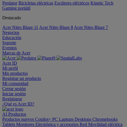
Predator
Bicicletas eléctricas
Escúteres eléctricos
Kinetic Tech
Gaming portátil
Destacado
Acer Nitro Blaze 11
Acer Nitro Blaze 8
Acer Nitro Blaze 7
Negocios
Educación
Soporte
Eventos
Marcas de Acer
Acer ID
Mi perfil
Mis productos
Registrar un producto
Mi comunidad
Cerrar sesión
Iniciar sesión
Registrarse
¿Qué es Acer ID?
AI
Productos
Productos nuevos
Copilot+ PC
Laptops
Desktops
Chromebooks
Tablets
Monitores
Electrónica y accesorios
Red
Movilidad eléctrica