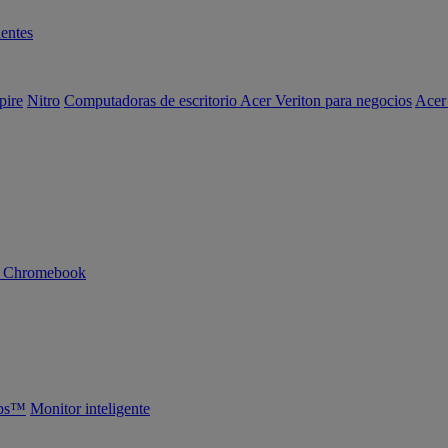
entes
pire
Nitro
Computadoras de escritorio Acer Veriton para negocios
Acer
n Chromebook
abs™
Monitor inteligente