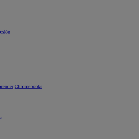
sesión
render
Chromebooks
™