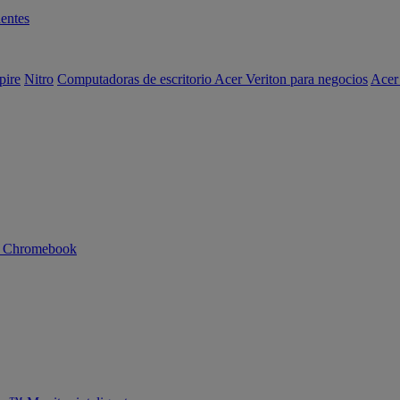
entes
pire
Nitro
Computadoras de escritorio Acer Veriton para negocios
Acer
n Chromebook