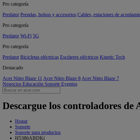
Pro categoría
Predator
Prendas, bolsos y accesorios
Cables, estaciones de acoplami
Pro categoría
Predator
Wi-Fi
5G
Pro categoría
Predator
Bicicletas eléctricas
Escúteres eléctricos
Kinetic Tech
Destacado
Acer Nitro Blaze 11
Acer Nitro Blaze 8
Acer Nitro Blaze 7
Negocios
Educación
Soporte
Eventos
Descargue los controladores de
Hogar
Soporte
Soporte para productos
H5386ABDKi