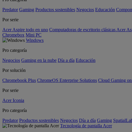
Predator
Gaming
Productos sostenibles
Negocios
Educación
Compon
Por serie
Acer Aspire todo en uno
Computadoras de escritorio clásicas Acer As
Chromebox
Mini PC
Windows
Pro categoría
Negocios
Gaming en la nube
Día a día
Educación
Por solución
Chromebook Plus
ChromeOS Enterprise Solutions
Cloud Gaming o
Por serie
Acer Iconia
Pro categoría
Predator
Productos sostenibles
Negocios
Día a día
Gaming
SpatialL
Tecnología de pantalla Acer