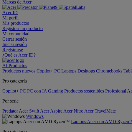
Marcas de Acer
Acer ID
Mi perfil
Mis productos
Registrar un producto
Mi comunidad
Cerrar sesión
Iniciar sesión
Registrarse
¿Qué es Acer ID?
AI
Productos
Productos nuevos
Copilot+ PC
Laptops
Desktops
Chromebooks
Tabl
Pro categoría
Copilot+ PC
PC con IA
Gaming
Productos sostenibles
Profesional
Ap
Por serie
Predator
Acer Swift
Acer Aspire
Acer Nitro
Acer TravelMate
Windows
Laptops Acer con AMD Ryzen
Pro categoría