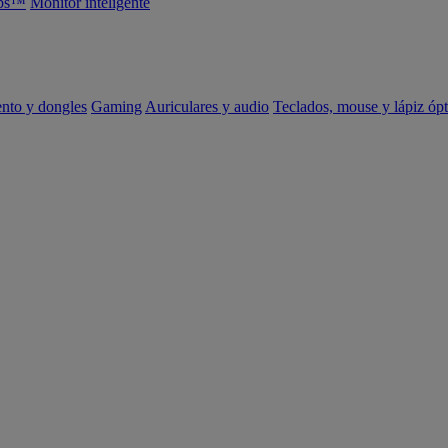
abs™
Monitor inteligente
ento y dongles
Gaming
Auriculares y audio
Teclados, mouse y lápiz ópt