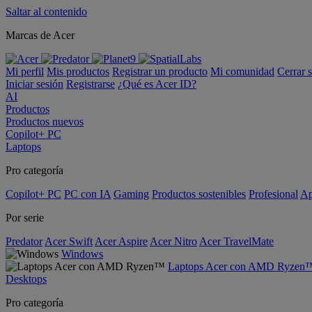
Saltar al contenido
Marcas de Acer
Mi perfil
Mis productos
Registrar un producto
Mi comunidad
Cerrar 
Iniciar sesión
Registrarse
¿Qué es Acer ID?
AI
Productos
Productos nuevos
Copilot+ PC
Laptops
Pro categoría
Copilot+ PC
PC con IA
Gaming
Productos sostenibles
Profesional
Ap
Por serie
Predator
Acer Swift
Acer Aspire
Acer Nitro
Acer TravelMate
Windows
Laptops Acer con AMD Ryzen
Desktops
Pro categoría