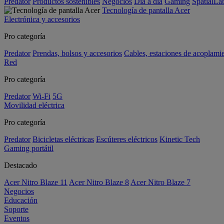
Predator
Productos sostenibles
Negocios
Día a día
Gaming
SpatialL
Tecnología de pantalla Acer
Electrónica y accesorios
Pro categoría
Predator
Prendas, bolsos y accesorios
Cables, estaciones de acoplami
Red
Pro categoría
Predator
Wi-Fi
5G
Movilidad eléctrica
Pro categoría
Predator
Bicicletas eléctricas
Escúteres eléctricos
Kinetic Tech
Gaming portátil
Destacado
Acer Nitro Blaze 11
Acer Nitro Blaze 8
Acer Nitro Blaze 7
Negocios
Educación
Soporte
Eventos