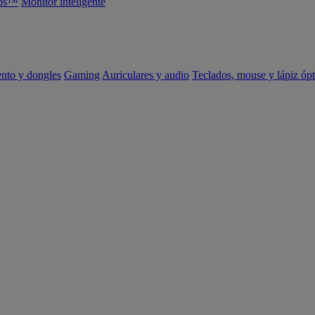
abs™
Monitor inteligente
ento y dongles
Gaming
Auriculares y audio
Teclados, mouse y lápiz ópt