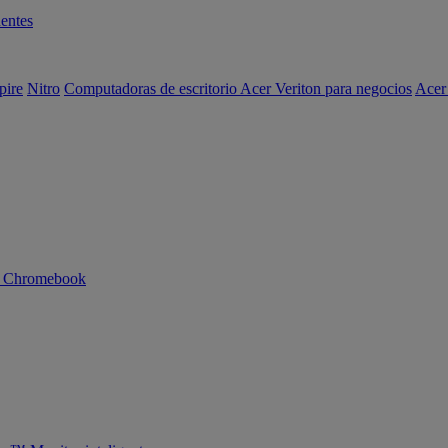
entes
pire
Nitro
Computadoras de escritorio Acer Veriton para negocios
Acer
n Chromebook