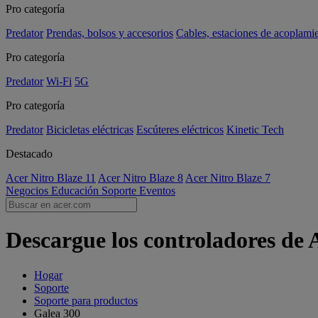
Pro categoría
Predator
Prendas, bolsos y accesorios
Cables, estaciones de acoplami
Pro categoría
Predator
Wi-Fi
5G
Pro categoría
Predator
Bicicletas eléctricas
Escúteres eléctricos
Kinetic Tech
Destacado
Acer Nitro Blaze 11
Acer Nitro Blaze 8
Acer Nitro Blaze 7
Negocios
Educación
Soporte
Eventos
Descargue los controladores de 
Hogar
Soporte
Soporte para productos
Galea 300