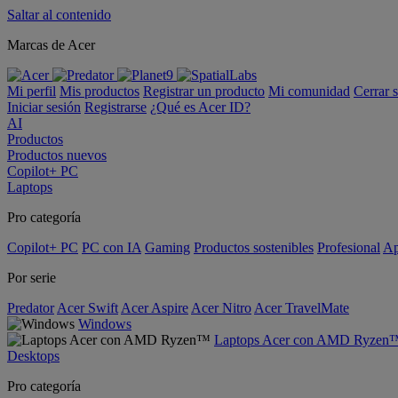
Saltar al contenido
Marcas de Acer
Mi perfil
Mis productos
Registrar un producto
Mi comunidad
Cerrar 
Iniciar sesión
Registrarse
¿Qué es Acer ID?
AI
Productos
Productos nuevos
Copilot+ PC
Laptops
Pro categoría
Copilot+ PC
PC con IA
Gaming
Productos sostenibles
Profesional
Ap
Por serie
Predator
Acer Swift
Acer Aspire
Acer Nitro
Acer TravelMate
Windows
Laptops Acer con AMD Ryzen
Desktops
Pro categoría