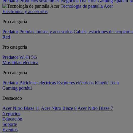
Predator
Productos sostenibles
Negocios
Día a día
Gaming
SpatialL
Tecnología de pantalla Acer
Electrónica y accesorios
Pro categoría
Predator
Prendas, bolsos y accesorios
Cables, estaciones de acoplami
Red
Pro categoría
Predator
Wi-Fi
5G
Movilidad eléctrica
Pro categoría
Predator
Bicicletas eléctricas
Escúteres eléctricos
Kinetic Tech
Gaming portátil
Destacado
Acer Nitro Blaze 11
Acer Nitro Blaze 8
Acer Nitro Blaze 7
Negocios
Educación
Soporte
Eventos