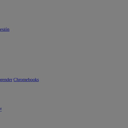
sesión
render
Chromebooks
™