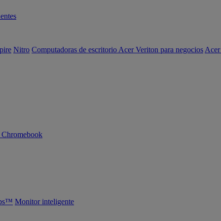
entes
pire
Nitro
Computadoras de escritorio Acer Veriton para negocios
Acer
n Chromebook
abs™
Monitor inteligente