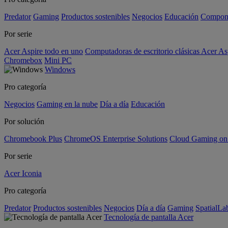
Predator
Gaming
Productos sostenibles
Negocios
Educación
Compon
Por serie
Acer Aspire todo en uno
Computadoras de escritorio clásicas Acer As
Chromebox
Mini PC
Windows
Pro categoría
Negocios
Gaming en la nube
Día a día
Educación
Por solución
Chromebook Plus
ChromeOS Enterprise Solutions
Cloud Gaming o
Por serie
Acer Iconia
Pro categoría
Predator
Productos sostenibles
Negocios
Día a día
Gaming
SpatialL
Tecnología de pantalla Acer