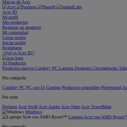
Marcas de Acer
Acer ID
Mi perfil
Mis productos
Registrar un producto
Mi comunidad
Cerrar sesión
Iniciar sesión
Registrarse
¿Qué es Acer ID?
AI
Productos
Productos nuevos
Copilot+ PC
Laptops
Desktops
Chromebooks
Tabl
Pro categoría
Copilot+ PC
PC con IA
Gaming
Productos sostenibles
Profesional
Ap
Por serie
Predator
Acer Swift
Acer Aspire
Acer Nitro
Acer TravelMate
Windows
Laptops Acer con AMD Ryzen
Pro categoría