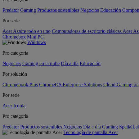
Predator
Gaming
Productos sostenibles
Negocios
Educación
Compon
Por serie
Acer Aspire todo en uno
Computadoras de escritorio clásicas Acer As
Chromebox
Mini PC
Windows
Pro categoría
Negocios
Gaming en la nube
Día a día
Educación
Por solución
Chromebook Plus
ChromeOS Enterprise Solutions
Cloud Gaming o
Por serie
Acer Iconia
Pro categoría
Predator
Productos sostenibles
Negocios
Día a día
Gaming
SpatialL
Tecnología de pantalla Acer