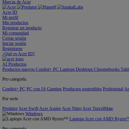
Marcas de Acer
Acer ID
Mi perfil
Mis productos
Registrar un producto
Mi comunidad
Cerrar sesión
Iniciar sesión
Registrarse
¿Qué es Acer ID?
AI
Productos
Productos nuevos
Copilot+ PC
Laptops
Desktops
Chromebooks
Tabl
Pro categoría
Copilot+ PC
PC con IA
Gaming
Productos sostenibles
Profesional
Ap
Por serie
Predator
Acer Swift
Acer Aspire
Acer Nitro
Acer TravelMate
Windows
Laptops Acer con AMD Ryzen
Pro categoría