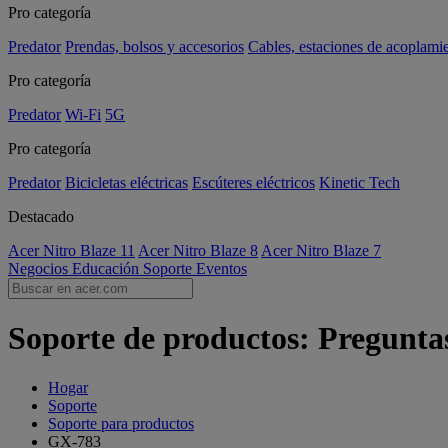
Pro categoría
Predator
Prendas, bolsos y accesorios
Cables, estaciones de acoplami
Pro categoría
Predator
Wi-Fi
5G
Pro categoría
Predator
Bicicletas eléctricas
Escúteres eléctricos
Kinetic Tech
Destacado
Acer Nitro Blaze 11
Acer Nitro Blaze 8
Acer Nitro Blaze 7
Negocios
Educación
Soporte
Eventos
Soporte de productos: Pregunta
Hogar
Soporte
Soporte para productos
GX-783