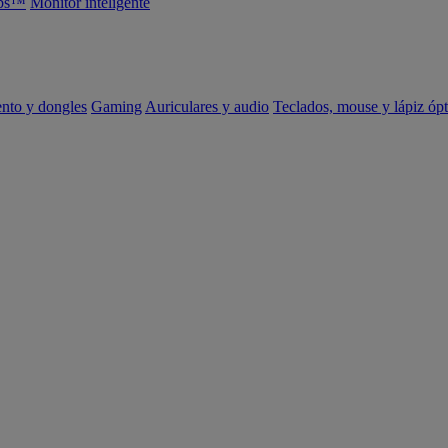
abs™
Monitor inteligente
ento y dongles
Gaming
Auriculares y audio
Teclados, mouse y lápiz ópt