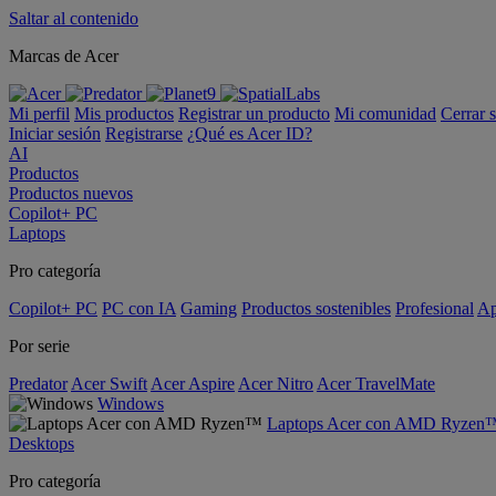
Saltar al contenido
Marcas de Acer
Mi perfil
Mis productos
Registrar un producto
Mi comunidad
Cerrar 
Iniciar sesión
Registrarse
¿Qué es Acer ID?
AI
Productos
Productos nuevos
Copilot+ PC
Laptops
Pro categoría
Copilot+ PC
PC con IA
Gaming
Productos sostenibles
Profesional
Ap
Por serie
Predator
Acer Swift
Acer Aspire
Acer Nitro
Acer TravelMate
Windows
Laptops Acer con AMD Ryzen
Desktops
Pro categoría