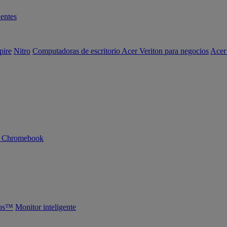
entes
pire
Nitro
Computadoras de escritorio Acer Veriton para negocios
Acer
n Chromebook
abs™
Monitor inteligente