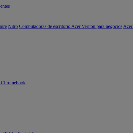
entes
pire
Nitro
Computadoras de escritorio Acer Veriton para negocios
Acer
n Chromebook