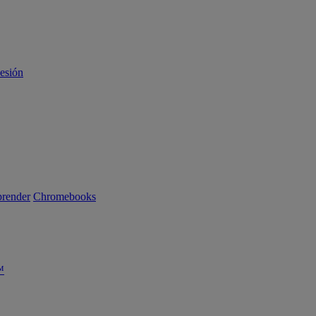
sesión
render
Chromebooks
™