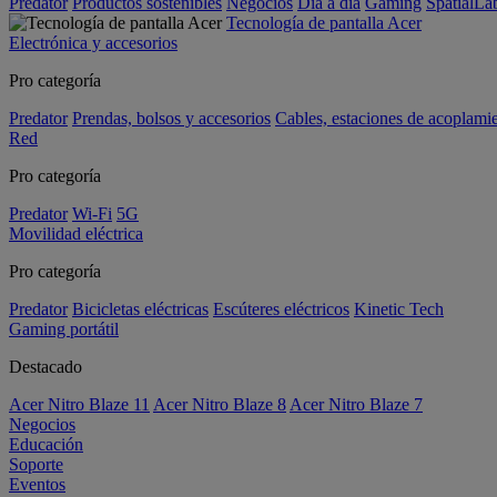
Predator
Productos sostenibles
Negocios
Día a día
Gaming
SpatialL
Tecnología de pantalla Acer
Electrónica y accesorios
Pro categoría
Predator
Prendas, bolsos y accesorios
Cables, estaciones de acoplami
Red
Pro categoría
Predator
Wi-Fi
5G
Movilidad eléctrica
Pro categoría
Predator
Bicicletas eléctricas
Escúteres eléctricos
Kinetic Tech
Gaming portátil
Destacado
Acer Nitro Blaze 11
Acer Nitro Blaze 8
Acer Nitro Blaze 7
Negocios
Educación
Soporte
Eventos