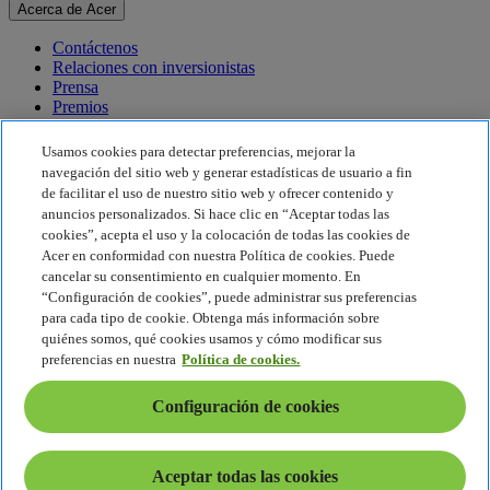
Acerca de Acer
Contáctenos
Relaciones con inversionistas
Prensa
Premios
Eventos
Usamos cookies para detectar preferencias, mejorar la
Sostenibilidad
navegación del sitio web y generar estadísticas de usuario a fin
de facilitar el uso de nuestro sitio web y ofrecer contenido y
Sostenibilidad
anuncios personalizados. Si hace clic en “Aceptar todas las
cookies”, acepta el uso y la colocación de todas las cookies de
Responsabilidad social corporativa
Acer en conformidad con nuestra Política de cookies. Puede
Huella de carbono del producto
cancelar su consentimiento en cualquier momento. En
Proyecto Humanity
“Configuración de cookies”, puede administrar sus preferencias
Earthion
para cada tipo de cookie. Obtenga más información sobre
Política de privacidad
quiénes somos, qué cookies usamos y cómo modificar sus
Política de cookies
preferencias en nuestra
Política de cookies.
Aviso legal
Información legal adicional
Configuración de cookies
Política de accesibilidad
Configuración de cookies
América Latina - Español
Aceptar todas las cookies