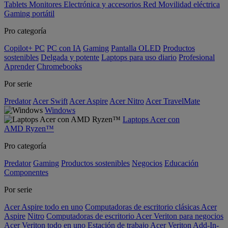
Tablets
Monitores
Electrónica y accesorios
Red
Movilidad eléctrica
Gaming portátil
Pro categoría
Copilot+ PC
PC con IA
Gaming
Pantalla OLED
Productos
sostenibles
Delgada y potente
Laptops para uso diario
Profesional
Aprender
Chromebooks
Por serie
Predator
Acer Swift
Acer Aspire
Acer Nitro
Acer TravelMate
Windows
Laptops Acer con
AMD Ryzen™
Pro categoría
Predator
Gaming
Productos sostenibles
Negocios
Educación
Componentes
Por serie
Acer Aspire todo en uno
Computadoras de escritorio clásicas Acer
Aspire
Nitro
Computadoras de escritorio Acer Veriton para negocios
Acer Veriton todo en uno
Estación de trabajo Acer Veriton
Add-In-