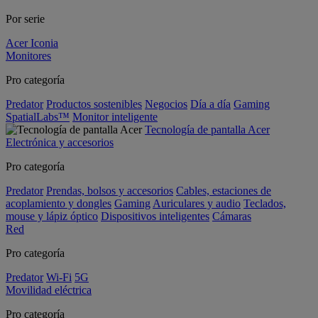
Por serie
Acer Iconia
Monitores
Pro categoría
Predator
Productos sostenibles
Negocios
Día a día
Gaming
SpatialLabs™
Monitor inteligente
Tecnología de pantalla Acer
Electrónica y accesorios
Pro categoría
Predator
Prendas, bolsos y accesorios
Cables, estaciones de
acoplamiento y dongles
Gaming
Auriculares y audio
Teclados,
mouse y lápiz óptico
Dispositivos inteligentes
Cámaras
Red
Pro categoría
Predator
Wi-Fi
5G
Movilidad eléctrica
Pro categoría