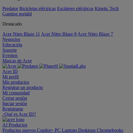
Predator
Bicicletas eléctricas
Escúteres eléctricos
Kinetic Tech
Gaming portátil
Destacado
Acer Nitro Blaze 11
Acer Nitro Blaze 8
Acer Nitro Blaze 7
Negocios
Educación
Soporte
Eventos
Marcas de Acer
Acer ID
Mi perfil
Mis productos
Registrar un producto
Mi comunidad
Cerrar sesión
Iniciar sesión
Registrarse
¿Qué es Acer ID?
AI
Productos
Productos nuevos
Copilot+ PC
Laptops
Desktops
Chromebooks