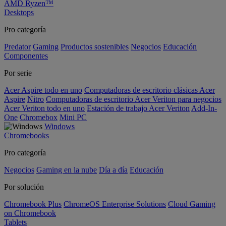
AMD Ryzen™
Desktops
Pro categoría
Predator
Gaming
Productos sostenibles
Negocios
Educación
Componentes
Por serie
Acer Aspire todo en uno
Computadoras de escritorio clásicas Acer
Aspire
Nitro
Computadoras de escritorio Acer Veriton para negocios
Acer Veriton todo en uno
Estación de trabajo Acer Veriton
Add-In-
One
Chromebox
Mini PC
Windows
Chromebooks
Pro categoría
Negocios
Gaming en la nube
Día a día
Educación
Por solución
Chromebook Plus
ChromeOS Enterprise Solutions
Cloud Gaming
on Chromebook
Tablets