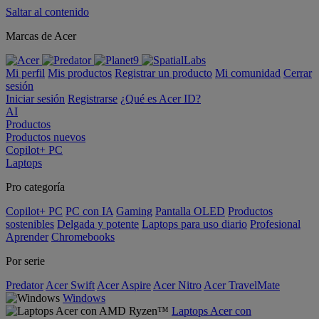
Saltar al contenido
Marcas de Acer
Mi perfil
Mis productos
Registrar un producto
Mi comunidad
Cerrar
sesión
Iniciar sesión
Registrarse
¿Qué es Acer ID?
AI
Productos
Productos nuevos
Copilot+ PC
Laptops
Pro categoría
Copilot+ PC
PC con IA
Gaming
Pantalla OLED
Productos
sostenibles
Delgada y potente
Laptops para uso diario
Profesional
Aprender
Chromebooks
Por serie
Predator
Acer Swift
Acer Aspire
Acer Nitro
Acer TravelMate
Windows
Laptops Acer con