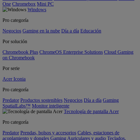
One
Chromebox
Mini PC
Windows
Pro categoría
Negocios
Gaming en la nube
Día a día
Educación
Por solución
Chromebook Plus
ChromeOS Enterprise Solutions
Cloud Gaming
on Chromebook
Por serie
Acer Iconia
Pro categoría
Predator
Productos sostenibles
Negocios
Día a día
Gaming
SpatialLabs™
Monitor inteligente
Tecnología de pantalla Acer
Pro categoría
Predator
Prendas, bolsos y accesorios
Cables, estaciones de
acoplamiento y dongles
Gaming
Auriculares y audio
Teclados,