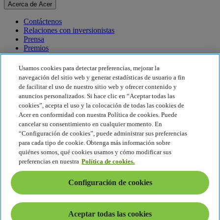
Acerca de Acer
Contáctenos
Relaciones con inversionistas
Prensa
Premios
Eventos
Usamos cookies para detectar preferencias, mejorar la
Sostenibilidad
navegación del sitio web y generar estadísticas de usuario a fin
de facilitar el uso de nuestro sitio web y ofrecer contenido y
Sostenibilidad
anuncios personalizados. Si hace clic en “Aceptar todas las
cookies”, acepta el uso y la colocación de todas las cookies de
Responsabilidad social corporativa
Acer en conformidad con nuestra Política de cookies. Puede
Huella de carbono del producto
cancelar su consentimiento en cualquier momento. En
Proyecto Humanity
“Configuración de cookies”, puede administrar sus preferencias
Earthion
para cada tipo de cookie. Obtenga más información sobre
Política de privacidad
quiénes somos, qué cookies usamos y cómo modificar sus
Política de cookies
preferencias en nuestra
Política de cookies.
Aviso legal
Información legal adicional
Configuración de cookies
Política de accesibilidad
Configuración de cookies
América Latina - Español
Aceptar todas las cookies