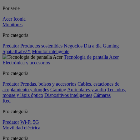
Por serie
Acer Iconia
Monitores
Pro categoría
Predator
Productos sostenibles
Negocios
Día a día
Gaming
SpatialLabs™
Monitor inteligente
Tecnología de pantalla Acer
Electrónica y accesorios
Pro categoría
Predator
Prendas, bolsos y accesorios
Cables, estaciones de
acoplamiento y dongles
Gaming
Auriculares y audio
Teclados,
mouse y lápiz óptico
Dispositivos inteligentes
Cámaras
Red
Pro categoría
Predator
Wi-Fi
5G
Movilidad eléctrica
Pro categoría