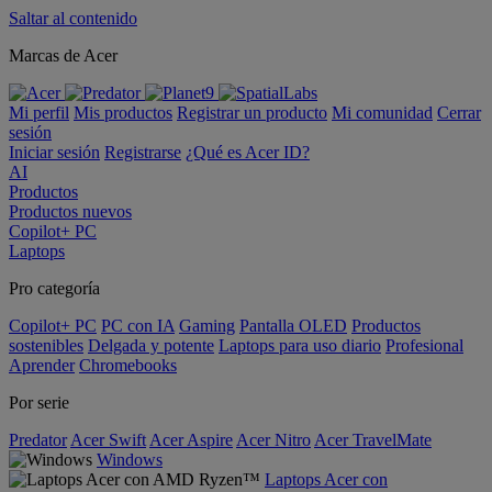
Saltar al contenido
Marcas de Acer
Mi perfil
Mis productos
Registrar un producto
Mi comunidad
Cerrar
sesión
Iniciar sesión
Registrarse
¿Qué es Acer ID?
AI
Productos
Productos nuevos
Copilot+ PC
Laptops
Pro categoría
Copilot+ PC
PC con IA
Gaming
Pantalla OLED
Productos
sostenibles
Delgada y potente
Laptops para uso diario
Profesional
Aprender
Chromebooks
Por serie
Predator
Acer Swift
Acer Aspire
Acer Nitro
Acer TravelMate
Windows
Laptops Acer con