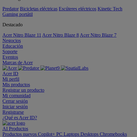
Predator
Bicicletas eléctricas
Escúteres eléctricos
Kinetic Tech
Gaming portátil
Destacado
Acer Nitro Blaze 11
Acer Nitro Blaze 8
Acer Nitro Blaze 7
Negocios
Educación
Soporte
Eventos
Marcas de Acer
Acer ID
Mi perfil
Mis productos
Registrar un producto
Mi comunidad
Cerrar sesión
Iniciar sesión
Registrarse
¿Qué es Acer ID?
AI
Productos
Productos nuevos
Copilot+ PC
Laptops
Desktops
Chromebooks