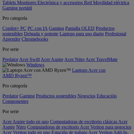
Tablets
Monitores
Electrónica y accesorios
Red
Movilidad eléctrica
Gaming portátil
Pro categoría
Copilot+ PC
PC con IA
Gaming
Pantalla OLED
Productos
sostenibles
Delgada y potente
Laptops para uso diario
Profesional
Aprender
Chromebooks
Por serie
Predator
Acer Swift
Acer Aspire
Acer Nitro
Acer TravelMate
Windows
Laptops Acer con
AMD Ryzen™
Pro categoría
Predator
Gaming
Productos sostenibles
Negocios
Educación
Componentes
Por serie
Acer Aspire todo en uno
Computadoras de escritorio clásicas Acer
Aspire
Nitro
Computadoras de escritorio Acer Veriton para negocios
Acer Veriton todo en uno
Estación de trabajo Acer Veriton
Add-In-