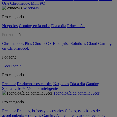
One
Chromebox
Mini PC
Windows
Pro categoría
Negocios
Gaming en la nube
Día a día
Educación
Por solución
Chromebook Plus
ChromeOS Enterprise Solutions
Cloud Gaming
on Chromebook
Por serie
Acer Iconia
Pro categoría
Predator
Productos sostenibles
Negocios
Día a día
Gaming
SpatialLabs™
Monitor inteligente
Tecnología de pantalla Acer
Pro categoría
Predator
Prendas, bolsos y accesorios
Cables, estaciones de
acoplamiento y dongles
Gaming
Auriculares y audio
Teclados,