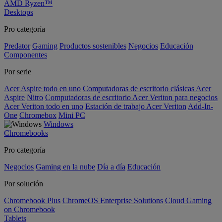
AMD Ryzen™
Desktops
Pro categoría
Predator
Gaming
Productos sostenibles
Negocios
Educación
Componentes
Por serie
Acer Aspire todo en uno
Computadoras de escritorio clásicas Acer
Aspire
Nitro
Computadoras de escritorio Acer Veriton para negocios
Acer Veriton todo en uno
Estación de trabajo Acer Veriton
Add-In-
One
Chromebox
Mini PC
Windows
Chromebooks
Pro categoría
Negocios
Gaming en la nube
Día a día
Educación
Por solución
Chromebook Plus
ChromeOS Enterprise Solutions
Cloud Gaming
on Chromebook
Tablets