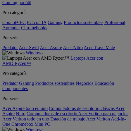
Gaming portátil
Pro categoría
Copilot+ PC
PC con IA
Gaming
Productos sostenibles
Profesional
Aprender
Chromebooks
Por serie
Predator
Acer Swift
Acer Aspire
Acer Nitro
Acer TravelMate
Windows
Laptops Acer con
AMD Ryzen™
Pro categoría
Predator
Gaming
Productos sostenibles
Negocios
Educación
Componentes
Por serie
Acer Aspire todo en uno
Computadoras de escritorio clásicas Acer
Aspire
Nitro
Computadoras de escritorio Acer Veriton para negocios
Acer Veriton todo en uno
Estación de trabajo Acer Veriton
Add-In-
One
Chromebox
Mini PC
Windows