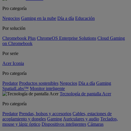
Pro categoría
Negocios
Gaming en la nube
Día a día
Educación
Por solución
Chromebook Plus
ChromeOS Enterprise Solutions
Cloud Gaming
on Chromebook
Por serie
Acer Iconia
Pro categoría
Predator
Productos sostenibles
Negocios
Día a día
Gaming
SpatialLabs™
Monitor inteligente
Tecnología de pantalla Acer
Pro categoría
Predator
Prendas, bolsos y accesorios
Cables, estaciones de
acoplamiento y dongles
Gaming
Auriculares y audio
Teclados,
mouse y lápiz óptico
Dispositivos inteligentes
Cámaras