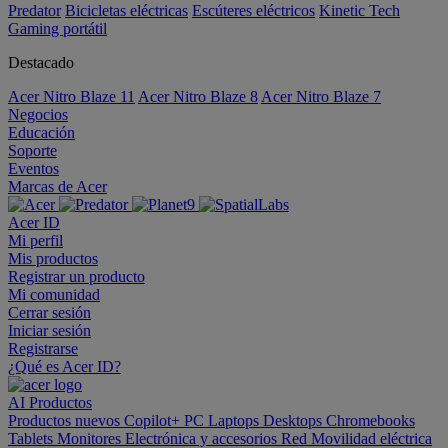
Predator
Bicicletas eléctricas
Escúteres eléctricos
Kinetic Tech
Gaming portátil
Destacado
Acer Nitro Blaze 11
Acer Nitro Blaze 8
Acer Nitro Blaze 7
Negocios
Educación
Soporte
Eventos
Marcas de Acer
Acer ID
Mi perfil
Mis productos
Registrar un producto
Mi comunidad
Cerrar sesión
Iniciar sesión
Registrarse
¿Qué es Acer ID?
AI
Productos
Productos nuevos
Copilot+ PC
Laptops
Desktops
Chromebooks
Tablets
Monitores
Electrónica y accesorios
Red
Movilidad eléctrica