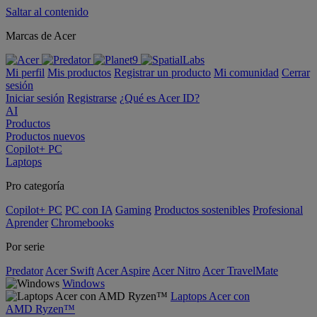
Saltar al contenido
Marcas de Acer
Mi perfil
Mis productos
Registrar un producto
Mi comunidad
Cerrar
sesión
Iniciar sesión
Registrarse
¿Qué es Acer ID?
AI
Productos
Productos nuevos
Copilot+ PC
Laptops
Pro categoría
Copilot+ PC
PC con IA
Gaming
Productos sostenibles
Profesional
Aprender
Chromebooks
Por serie
Predator
Acer Swift
Acer Aspire
Acer Nitro
Acer TravelMate
Windows
Laptops Acer con
AMD Ryzen™