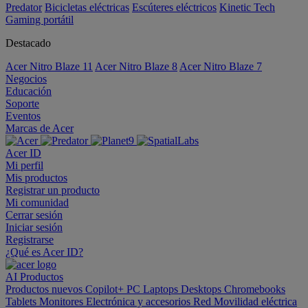
Predator
Bicicletas eléctricas
Escúteres eléctricos
Kinetic Tech
Gaming portátil
Destacado
Acer Nitro Blaze 11
Acer Nitro Blaze 8
Acer Nitro Blaze 7
Negocios
Educación
Soporte
Eventos
Marcas de Acer
Acer ID
Mi perfil
Mis productos
Registrar un producto
Mi comunidad
Cerrar sesión
Iniciar sesión
Registrarse
¿Qué es Acer ID?
AI
Productos
Productos nuevos
Copilot+ PC
Laptops
Desktops
Chromebooks
Tablets
Monitores
Electrónica y accesorios
Red
Movilidad eléctrica