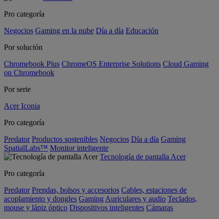
Pro categoría
Negocios
Gaming en la nube
Día a día
Educación
Por solución
Chromebook Plus
ChromeOS Enterprise Solutions
Cloud Gaming
on Chromebook
Por serie
Acer Iconia
Pro categoría
Predator
Productos sostenibles
Negocios
Día a día
Gaming
SpatialLabs™
Monitor inteligente
Tecnología de pantalla Acer
Pro categoría
Predator
Prendas, bolsos y accesorios
Cables, estaciones de
acoplamiento y dongles
Gaming
Auriculares y audio
Teclados,
mouse y lápiz óptico
Dispositivos inteligentes
Cámaras