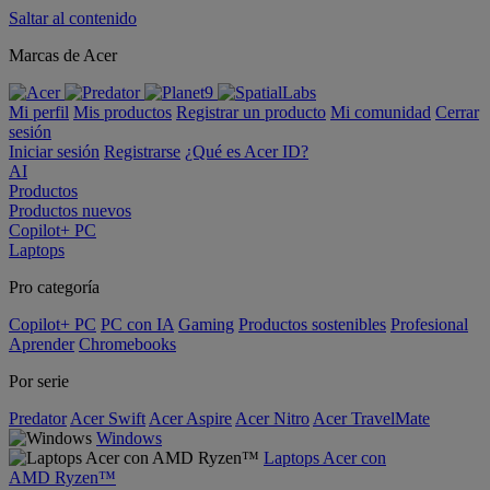
Saltar al contenido
Marcas de Acer
Mi perfil
Mis productos
Registrar un producto
Mi comunidad
Cerrar
sesión
Iniciar sesión
Registrarse
¿Qué es Acer ID?
AI
Productos
Productos nuevos
Copilot+ PC
Laptops
Pro categoría
Copilot+ PC
PC con IA
Gaming
Productos sostenibles
Profesional
Aprender
Chromebooks
Por serie
Predator
Acer Swift
Acer Aspire
Acer Nitro
Acer TravelMate
Windows
Laptops Acer con
AMD Ryzen™