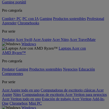
Gaming portátil
Pro categoría
Copilot+ PC
PC con IA
Gaming
Productos sostenibles
Profesional
Aprender
Chromebooks
Por serie
Predator
Acer Swift
Acer Aspire
Acer Nitro
Acer TravelMate
Windows
Laptops Acer con
AMD Ryzen™
Pro categoría
Predator
Gaming
Productos sostenibles
Negocios
Educación
Componentes
Por serie
Acer Aspire todo en uno
Computadoras de escritorio clásicas Acer
Aspire
Nitro
Computadoras de escritorio Acer Veriton para negocios
Acer Veriton todo en uno
Estación de trabajo Acer Veriton
Add-In-
One
Chromebox
Mini PC
Windows