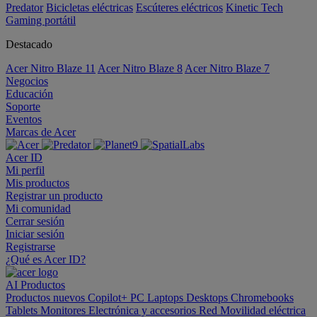
Predator
Bicicletas eléctricas
Escúteres eléctricos
Kinetic Tech
Gaming portátil
Destacado
Acer Nitro Blaze 11
Acer Nitro Blaze 8
Acer Nitro Blaze 7
Negocios
Educación
Soporte
Eventos
Marcas de Acer
Acer ID
Mi perfil
Mis productos
Registrar un producto
Mi comunidad
Cerrar sesión
Iniciar sesión
Registrarse
¿Qué es Acer ID?
AI
Productos
Productos nuevos
Copilot+ PC
Laptops
Desktops
Chromebooks
Tablets
Monitores
Electrónica y accesorios
Red
Movilidad eléctrica