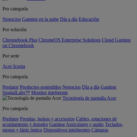
Pro categoría
Negocios
Gaming en la nube
Día a día
Educación
Por solución
Chromebook Plus
ChromeOS Enterprise Solutions
Cloud Gaming
on Chromebook
Por serie
Acer Iconia
Pro categoría
Predator
Productos sostenibles
Negocios
Día a día
Gaming
SpatialLabs™
Monitor inteligente
Tecnología de pantalla Acer
Pro categoría
Predator
Prendas, bolsos y accesorios
Cables, estaciones de
acoplamiento y dongles
Gaming
Auriculares y audio
Teclados,
mouse y lápiz óptico
Dispositivos inteligentes
Cámaras