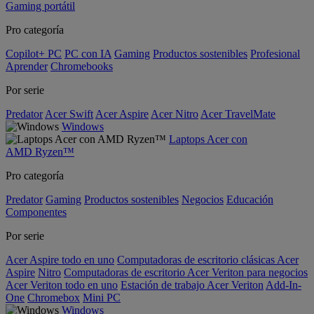
Gaming portátil
Pro categoría
Copilot+ PC
PC con IA
Gaming
Productos sostenibles
Profesional
Aprender
Chromebooks
Por serie
Predator
Acer Swift
Acer Aspire
Acer Nitro
Acer TravelMate
Windows
Laptops Acer con
AMD Ryzen™
Pro categoría
Predator
Gaming
Productos sostenibles
Negocios
Educación
Componentes
Por serie
Acer Aspire todo en uno
Computadoras de escritorio clásicas Acer
Aspire
Nitro
Computadoras de escritorio Acer Veriton para negocios
Acer Veriton todo en uno
Estación de trabajo Acer Veriton
Add-In-
One
Chromebox
Mini PC
Windows