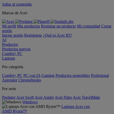
Saltar al contenido
Marcas de Acer
Mi perfil
Mis productos
Registrar un producto
Mi comunidad
Cerrar
sesión
Iniciar sesión
Registrarse
¿Qué es Acer ID?
AI
Productos
Productos nuevos
Copilot+ PC
Laptops
Pro categoría
Copilot+ PC
PC con IA
Gaming
Productos sostenibles
Profesional
Aprender
Chromebooks
Por serie
Predator
Acer Swift
Acer Aspire
Acer Nitro
Acer TravelMate
Windows
Laptops Acer con
AMD Ryzen™