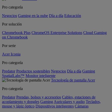
Pro categoría
Negocios
Gaming en la nube
Día a día
Educación
Por solución
Chromebook Plus
ChromeOS Enterprise Solutions
Cloud Gaming
on Chromebook
Por serie
Acer Iconia
Pro categoría
Predator
Productos sostenibles
Negocios
Día a día
Gaming
SpatialLabs™
Monitor inteligente
Tecnología de pantalla Acer
Pro categoría
Predator
Prendas, bolsos y accesorios
Cables, estaciones de
acoplamiento y dongles
Gaming
Auriculares y audio
Teclados,
mouse y lápiz óptico
Dispositivos inteligentes
Cámaras