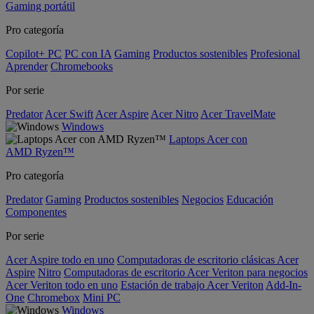
Gaming portátil
Pro categoría
Copilot+ PC
PC con IA
Gaming
Productos sostenibles
Profesional
Aprender
Chromebooks
Por serie
Predator
Acer Swift
Acer Aspire
Acer Nitro
Acer TravelMate
Windows
Laptops Acer con
AMD Ryzen™
Pro categoría
Predator
Gaming
Productos sostenibles
Negocios
Educación
Componentes
Por serie
Acer Aspire todo en uno
Computadoras de escritorio clásicas Acer
Aspire
Nitro
Computadoras de escritorio Acer Veriton para negocios
Acer Veriton todo en uno
Estación de trabajo Acer Veriton
Add-In-
One
Chromebox
Mini PC
Windows