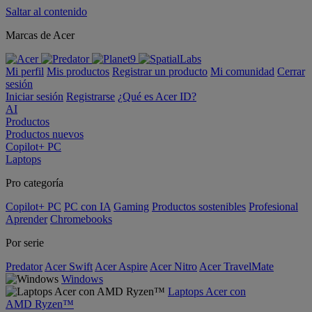
Saltar al contenido
Marcas de Acer
Mi perfil
Mis productos
Registrar un producto
Mi comunidad
Cerrar
sesión
Iniciar sesión
Registrarse
¿Qué es Acer ID?
AI
Productos
Productos nuevos
Copilot+ PC
Laptops
Pro categoría
Copilot+ PC
PC con IA
Gaming
Productos sostenibles
Profesional
Aprender
Chromebooks
Por serie
Predator
Acer Swift
Acer Aspire
Acer Nitro
Acer TravelMate
Windows
Laptops Acer con
AMD Ryzen™