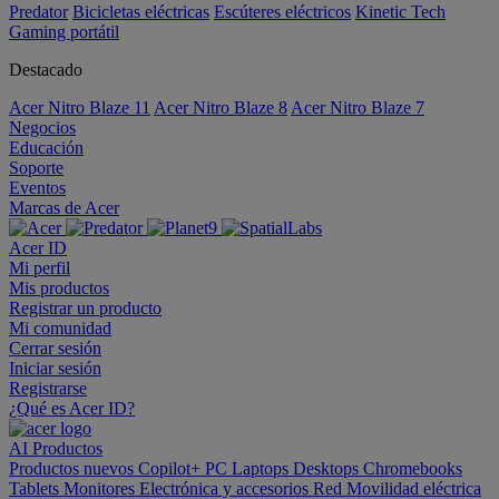
Predator
Bicicletas eléctricas
Escúteres eléctricos
Kinetic Tech
Gaming portátil
Destacado
Acer Nitro Blaze 11
Acer Nitro Blaze 8
Acer Nitro Blaze 7
Negocios
Educación
Soporte
Eventos
Marcas de Acer
Acer ID
Mi perfil
Mis productos
Registrar un producto
Mi comunidad
Cerrar sesión
Iniciar sesión
Registrarse
¿Qué es Acer ID?
AI
Productos
Productos nuevos
Copilot+ PC
Laptops
Desktops
Chromebooks
Tablets
Monitores
Electrónica y accesorios
Red
Movilidad eléctrica