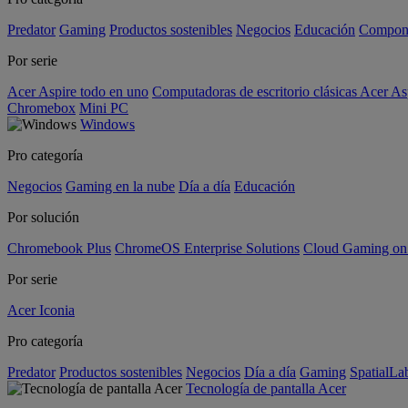
Predator
Gaming
Productos sostenibles
Negocios
Educación
Compon
Por serie
Acer Aspire todo en uno
Computadoras de escritorio clásicas Acer As
Chromebox
Mini PC
Windows
Pro categoría
Negocios
Gaming en la nube
Día a día
Educación
Por solución
Chromebook Plus
ChromeOS Enterprise Solutions
Cloud Gaming o
Por serie
Acer Iconia
Pro categoría
Predator
Productos sostenibles
Negocios
Día a día
Gaming
SpatialL
Tecnología de pantalla Acer