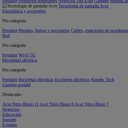
Predator
Productos sostenibles
Negocios
Día a día
Gaming
SpatialL
Tecnología de pantalla Acer
Electrónica y accesorios
Pro categoría
Predator
Prendas, bolsos y accesorios
Cables, estaciones de acoplami
Red
Pro categoría
Predator
Wi-Fi
5G
Movilidad eléctrica
Pro categoría
Predator
Bicicletas eléctricas
Escúteres eléctricos
Kinetic Tech
Gaming portátil
Destacado
Acer Nitro Blaze 11
Acer Nitro Blaze 8
Acer Nitro Blaze 7
Negocios
Educación
Soporte
Eventos