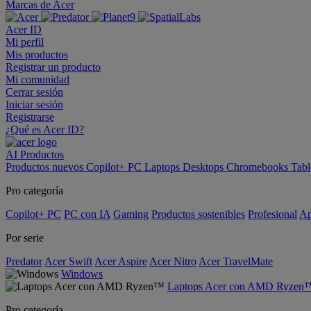
Marcas de Acer
Acer ID
Mi perfil
Mis productos
Registrar un producto
Mi comunidad
Cerrar sesión
Iniciar sesión
Registrarse
¿Qué es Acer ID?
AI
Productos
Productos nuevos
Copilot+ PC
Laptops
Desktops
Chromebooks
Tabl
Pro categoría
Copilot+ PC
PC con IA
Gaming
Productos sostenibles
Profesional
Ap
Por serie
Predator
Acer Swift
Acer Aspire
Acer Nitro
Acer TravelMate
Windows
Laptops Acer con AMD Ryzen
Pro categoría