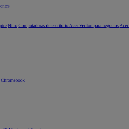
entes
pire
Nitro
Computadoras de escritorio Acer Veriton para negocios
Acer
n Chromebook