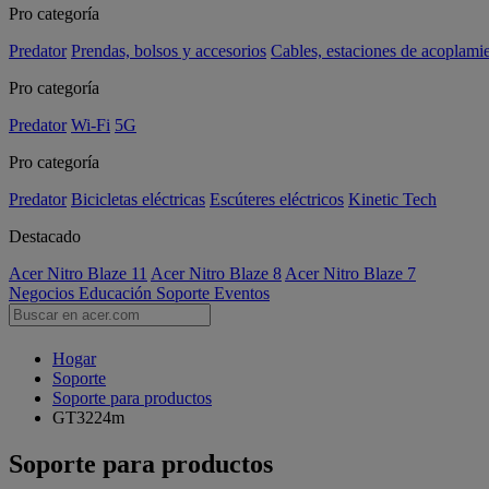
Pro categoría
Predator
Prendas, bolsos y accesorios
Cables, estaciones de acoplami
Pro categoría
Predator
Wi-Fi
5G
Pro categoría
Predator
Bicicletas eléctricas
Escúteres eléctricos
Kinetic Tech
Destacado
Acer Nitro Blaze 11
Acer Nitro Blaze 8
Acer Nitro Blaze 7
Negocios
Educación
Soporte
Eventos
Hogar
Soporte
Soporte para productos
GT3224m
Soporte para productos