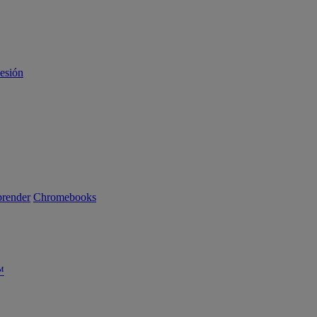
sesión
render
Chromebooks
™