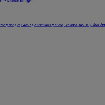
abs™
Monitor inteligente
ento y dongles
Gaming
Auriculares y audio
Teclados, mouse y lápiz ópt