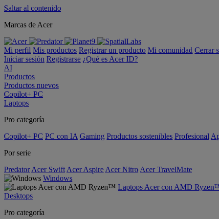
Saltar al contenido
Marcas de Acer
Mi perfil
Mis productos
Registrar un producto
Mi comunidad
Cerrar 
Iniciar sesión
Registrarse
¿Qué es Acer ID?
AI
Productos
Productos nuevos
Copilot+ PC
Laptops
Pro categoría
Copilot+ PC
PC con IA
Gaming
Productos sostenibles
Profesional
Ap
Por serie
Predator
Acer Swift
Acer Aspire
Acer Nitro
Acer TravelMate
Windows
Laptops Acer con AMD Ryzen
Desktops
Pro categoría