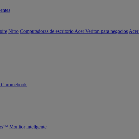
entes
pire
Nitro
Computadoras de escritorio Acer Veriton para negocios
Acer
n Chromebook
abs™
Monitor inteligente