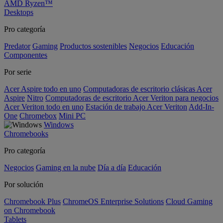
AMD Ryzen™
Desktops
Pro categoría
Predator
Gaming
Productos sostenibles
Negocios
Educación
Componentes
Por serie
Acer Aspire todo en uno
Computadoras de escritorio clásicas Acer
Aspire
Nitro
Computadoras de escritorio Acer Veriton para negocios
Acer Veriton todo en uno
Estación de trabajo Acer Veriton
Add-In-
One
Chromebox
Mini PC
Windows
Chromebooks
Pro categoría
Negocios
Gaming en la nube
Día a día
Educación
Por solución
Chromebook Plus
ChromeOS Enterprise Solutions
Cloud Gaming
on Chromebook
Tablets