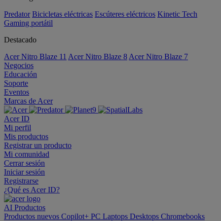
Predator
Bicicletas eléctricas
Escúteres eléctricos
Kinetic Tech
Gaming portátil
Destacado
Acer Nitro Blaze 11
Acer Nitro Blaze 8
Acer Nitro Blaze 7
Negocios
Educación
Soporte
Eventos
Marcas de Acer
Acer ID
Mi perfil
Mis productos
Registrar un producto
Mi comunidad
Cerrar sesión
Iniciar sesión
Registrarse
¿Qué es Acer ID?
AI
Productos
Productos nuevos
Copilot+ PC
Laptops
Desktops
Chromebooks