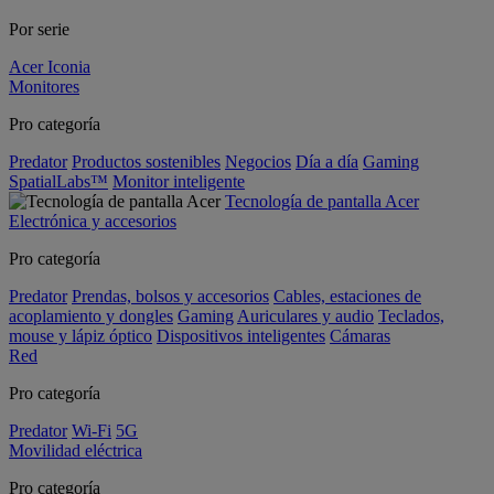
Por serie
Acer Iconia
Monitores
Pro categoría
Predator
Productos sostenibles
Negocios
Día a día
Gaming
SpatialLabs™
Monitor inteligente
Tecnología de pantalla Acer
Electrónica y accesorios
Pro categoría
Predator
Prendas, bolsos y accesorios
Cables, estaciones de
acoplamiento y dongles
Gaming
Auriculares y audio
Teclados,
mouse y lápiz óptico
Dispositivos inteligentes
Cámaras
Red
Pro categoría
Predator
Wi-Fi
5G
Movilidad eléctrica
Pro categoría