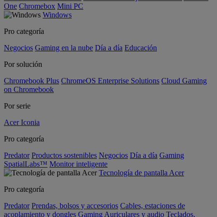
One
Chromebox
Mini PC
Windows
Pro categoría
Negocios
Gaming en la nube
Día a día
Educación
Por solución
Chromebook Plus
ChromeOS Enterprise Solutions
Cloud Gaming
on Chromebook
Por serie
Acer Iconia
Pro categoría
Predator
Productos sostenibles
Negocios
Día a día
Gaming
SpatialLabs™
Monitor inteligente
Tecnología de pantalla Acer
Pro categoría
Predator
Prendas, bolsos y accesorios
Cables, estaciones de
acoplamiento y dongles
Gaming
Auriculares y audio
Teclados,