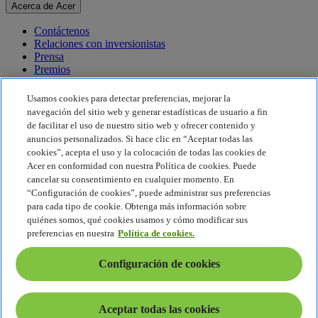
Acerca de Acer
Contáctenos
Relaciones con inversionistas
Prensa
Premios
Eventos
Usamos cookies para detectar preferencias, mejorar la
Sostenibilidad
navegación del sitio web y generar estadísticas de usuario a fin
de facilitar el uso de nuestro sitio web y ofrecer contenido y
Sostenibilidad
anuncios personalizados. Si hace clic en “Aceptar todas las
cookies”, acepta el uso y la colocación de todas las cookies de
Responsabilidad social corporativa
Acer en conformidad con nuestra Política de cookies. Puede
Huella de carbono del producto
cancelar su consentimiento en cualquier momento. En
Proyecto Humanity
“Configuración de cookies”, puede administrar sus preferencias
Earthion
para cada tipo de cookie. Obtenga más información sobre
Política de privacidad
quiénes somos, qué cookies usamos y cómo modificar sus
Política de cookies
preferencias en nuestra
Política de cookies.
Aviso legal
Información legal adicional
Configuración de cookies
Política de accesibilidad
Configuración de cookies
América Latina - Español
Aceptar todas las cookies