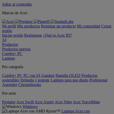
Saltar al contenido
Marcas de Acer
Mi perfil
Mis productos
Registrar un producto
Mi comunidad
Cerrar
sesión
Iniciar sesión
Registrarse
¿Qué es Acer ID?
AI
Productos
Productos nuevos
Copilot+ PC
Laptops
Pro categoría
Copilot+ PC
PC con IA
Gaming
Pantalla OLED
Productos
sostenibles
Delgada y potente
Laptops para uso diario
Profesional
Aprender
Chromebooks
Por serie
Predator
Acer Swift
Acer Aspire
Acer Nitro
Acer TravelMate
Windows
Laptops Acer con