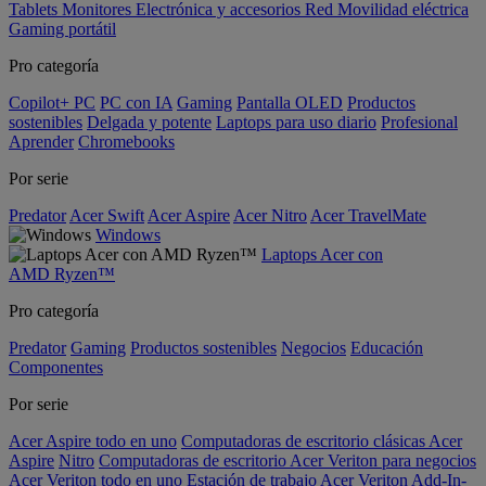
Tablets
Monitores
Electrónica y accesorios
Red
Movilidad eléctrica
Gaming portátil
Pro categoría
Copilot+ PC
PC con IA
Gaming
Pantalla OLED
Productos
sostenibles
Delgada y potente
Laptops para uso diario
Profesional
Aprender
Chromebooks
Por serie
Predator
Acer Swift
Acer Aspire
Acer Nitro
Acer TravelMate
Windows
Laptops Acer con
AMD Ryzen™
Pro categoría
Predator
Gaming
Productos sostenibles
Negocios
Educación
Componentes
Por serie
Acer Aspire todo en uno
Computadoras de escritorio clásicas Acer
Aspire
Nitro
Computadoras de escritorio Acer Veriton para negocios
Acer Veriton todo en uno
Estación de trabajo Acer Veriton
Add-In-