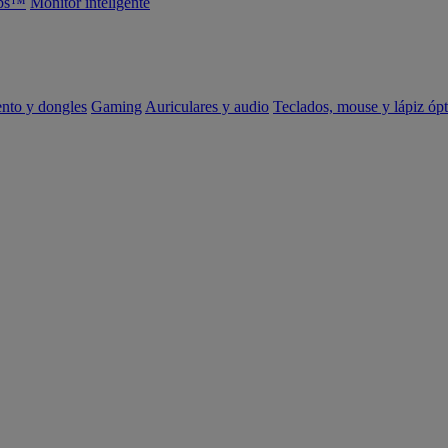
abs™
Monitor inteligente
ento y dongles
Gaming
Auriculares y audio
Teclados, mouse y lápiz ópt