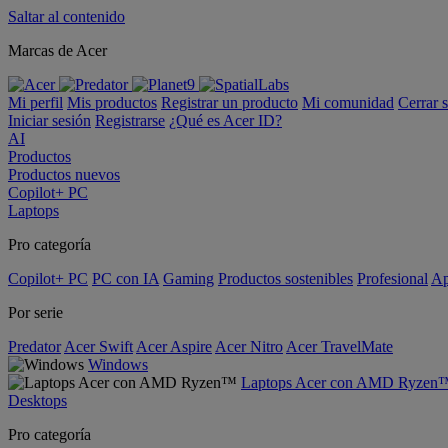
Saltar al contenido
Marcas de Acer
Mi perfil
Mis productos
Registrar un producto
Mi comunidad
Cerrar 
Iniciar sesión
Registrarse
¿Qué es Acer ID?
AI
Productos
Productos nuevos
Copilot+ PC
Laptops
Pro categoría
Copilot+ PC
PC con IA
Gaming
Productos sostenibles
Profesional
Ap
Por serie
Predator
Acer Swift
Acer Aspire
Acer Nitro
Acer TravelMate
Windows
Laptops Acer con AMD Ryzen
Desktops
Pro categoría