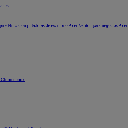
entes
pire
Nitro
Computadoras de escritorio Acer Veriton para negocios
Acer
n Chromebook