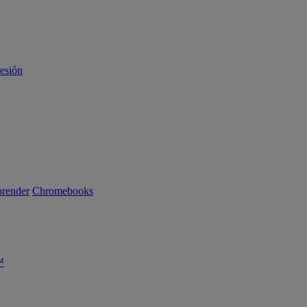
sesión
render
Chromebooks
™