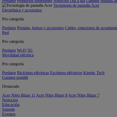
Predator
Productos sostenibles
Negocios
Día a día
Gaming
SpatialL
Tecnología de pantalla Acer
Electrónica y accesorios
Pro categoría
Predator
Prendas, bolsos y accesorios
Cables, estaciones de acoplami
Red
Pro categoría
Predator
Wi-Fi
5G
Movilidad eléctrica
Pro categoría
Predator
Bicicletas eléctricas
Escúteres eléctricos
Kinetic Tech
Gaming portátil
Destacado
Acer Nitro Blaze 11
Acer Nitro Blaze 8
Acer Nitro Blaze 7
Negocios
Educación
Soporte
Eventos