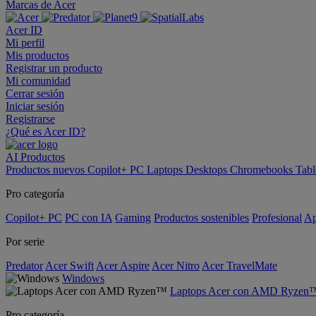
Marcas de Acer
Acer ID
Mi perfil
Mis productos
Registrar un producto
Mi comunidad
Cerrar sesión
Iniciar sesión
Registrarse
¿Qué es Acer ID?
AI
Productos
Productos nuevos
Copilot+ PC
Laptops
Desktops
Chromebooks
Tabl
Pro categoría
Copilot+ PC
PC con IA
Gaming
Productos sostenibles
Profesional
Ap
Por serie
Predator
Acer Swift
Acer Aspire
Acer Nitro
Acer TravelMate
Windows
Laptops Acer con AMD Ryzen
Pro categoría