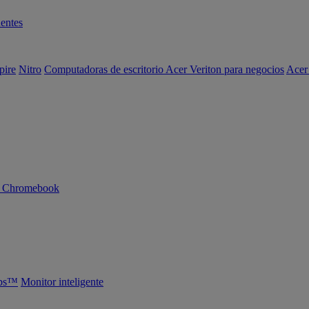
entes
pire
Nitro
Computadoras de escritorio Acer Veriton para negocios
Acer
n Chromebook
abs™
Monitor inteligente