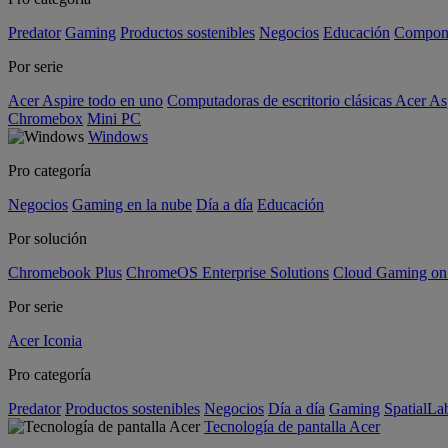
Predator
Gaming
Productos sostenibles
Negocios
Educación
Compon
Por serie
Acer Aspire todo en uno
Computadoras de escritorio clásicas Acer As
Chromebox
Mini PC
Windows
Pro categoría
Negocios
Gaming en la nube
Día a día
Educación
Por solución
Chromebook Plus
ChromeOS Enterprise Solutions
Cloud Gaming o
Por serie
Acer Iconia
Pro categoría
Predator
Productos sostenibles
Negocios
Día a día
Gaming
SpatialL
Tecnología de pantalla Acer