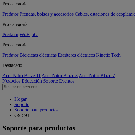
Pro categoría
Predator
Prendas, bolsos y accesorios
Cables, estaciones de acoplami
Pro categoría
Predator
Wi-Fi
5G
Pro categoría
Predator
Bicicletas eléctricas
Escúteres eléctricos
Kinetic Tech
Destacado
Acer Nitro Blaze 11
Acer Nitro Blaze 8
Acer Nitro Blaze 7
Negocios
Educación
Soporte
Eventos
Hogar
Soporte
Soporte para productos
G9-593
Soporte para productos