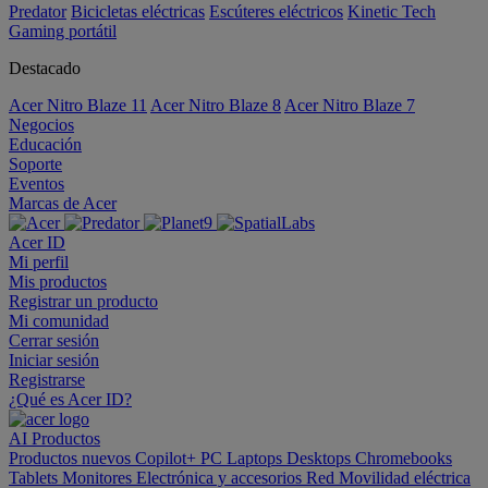
Predator
Bicicletas eléctricas
Escúteres eléctricos
Kinetic Tech
Gaming portátil
Destacado
Acer Nitro Blaze 11
Acer Nitro Blaze 8
Acer Nitro Blaze 7
Negocios
Educación
Soporte
Eventos
Marcas de Acer
Acer ID
Mi perfil
Mis productos
Registrar un producto
Mi comunidad
Cerrar sesión
Iniciar sesión
Registrarse
¿Qué es Acer ID?
AI
Productos
Productos nuevos
Copilot+ PC
Laptops
Desktops
Chromebooks
Tablets
Monitores
Electrónica y accesorios
Red
Movilidad eléctrica