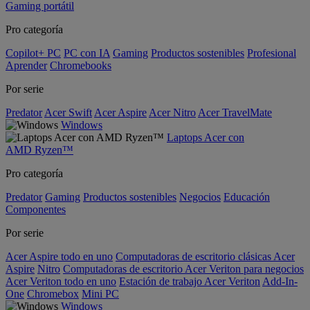
Gaming portátil
Pro categoría
Copilot+ PC
PC con IA
Gaming
Productos sostenibles
Profesional
Aprender
Chromebooks
Por serie
Predator
Acer Swift
Acer Aspire
Acer Nitro
Acer TravelMate
Windows
Laptops Acer con
AMD Ryzen™
Pro categoría
Predator
Gaming
Productos sostenibles
Negocios
Educación
Componentes
Por serie
Acer Aspire todo en uno
Computadoras de escritorio clásicas Acer
Aspire
Nitro
Computadoras de escritorio Acer Veriton para negocios
Acer Veriton todo en uno
Estación de trabajo Acer Veriton
Add-In-
One
Chromebox
Mini PC
Windows