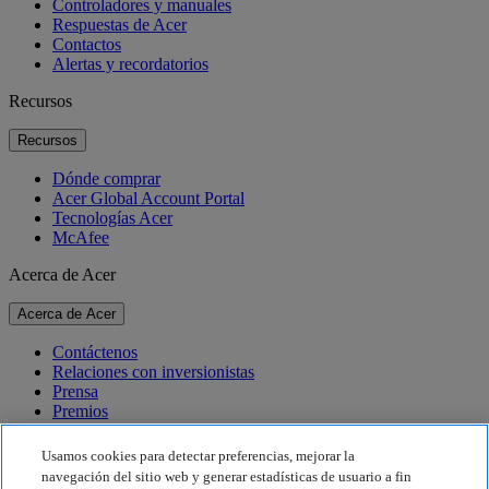
Controladores y manuales
Respuestas de Acer
Contactos
Alertas y recordatorios
Recursos
Recursos
Dónde comprar
Acer Global Account Portal
Tecnologías Acer
McAfee
Acerca de Acer
Acerca de Acer
Contáctenos
Relaciones con inversionistas
Prensa
Premios
Eventos
Usamos cookies para detectar preferencias, mejorar la
Sostenibilidad
navegación del sitio web y generar estadísticas de usuario a fin