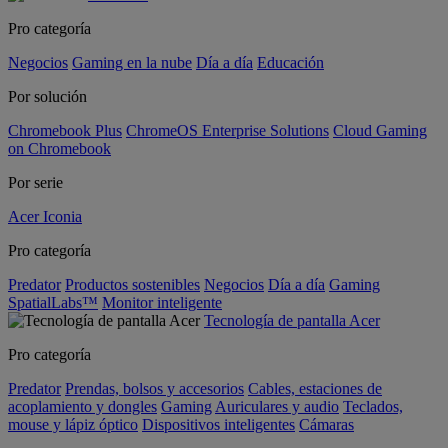
Pro categoría
Negocios
Gaming en la nube
Día a día
Educación
Por solución
Chromebook Plus
ChromeOS Enterprise Solutions
Cloud Gaming
on Chromebook
Por serie
Acer Iconia
Pro categoría
Predator
Productos sostenibles
Negocios
Día a día
Gaming
SpatialLabs™
Monitor inteligente
Tecnología de pantalla Acer
Pro categoría
Predator
Prendas, bolsos y accesorios
Cables, estaciones de
acoplamiento y dongles
Gaming
Auriculares y audio
Teclados,
mouse y lápiz óptico
Dispositivos inteligentes
Cámaras