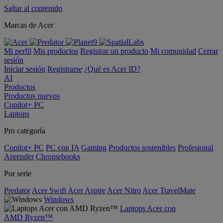
Saltar al contenido
Marcas de Acer
Mi perfil
Mis productos
Registrar un producto
Mi comunidad
Cerrar
sesión
Iniciar sesión
Registrarse
¿Qué es Acer ID?
AI
Productos
Productos nuevos
Copilot+ PC
Laptops
Pro categoría
Copilot+ PC
PC con IA
Gaming
Productos sostenibles
Profesional
Aprender
Chromebooks
Por serie
Predator
Acer Swift
Acer Aspire
Acer Nitro
Acer TravelMate
Windows
Laptops Acer con
AMD Ryzen™