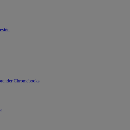
sesión
render
Chromebooks
™