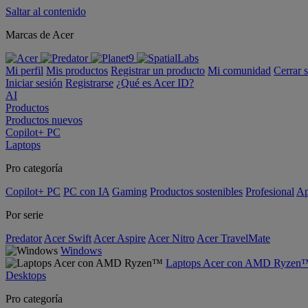
Saltar al contenido
Marcas de Acer
Mi perfil
Mis productos
Registrar un producto
Mi comunidad
Cerrar 
Iniciar sesión
Registrarse
¿Qué es Acer ID?
AI
Productos
Productos nuevos
Copilot+ PC
Laptops
Pro categoría
Copilot+ PC
PC con IA
Gaming
Productos sostenibles
Profesional
Ap
Por serie
Predator
Acer Swift
Acer Aspire
Acer Nitro
Acer TravelMate
Windows
Laptops Acer con AMD Ryzen
Desktops
Pro categoría