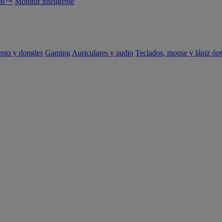
abs™
Monitor inteligente
ento y dongles
Gaming
Auriculares y audio
Teclados, mouse y lápiz ópt