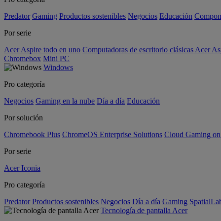
Predator
Gaming
Productos sostenibles
Negocios
Educación
Compon
Por serie
Acer Aspire todo en uno
Computadoras de escritorio clásicas Acer As
Chromebox
Mini PC
Windows
Pro categoría
Negocios
Gaming en la nube
Día a día
Educación
Por solución
Chromebook Plus
ChromeOS Enterprise Solutions
Cloud Gaming o
Por serie
Acer Iconia
Pro categoría
Predator
Productos sostenibles
Negocios
Día a día
Gaming
SpatialL
Tecnología de pantalla Acer