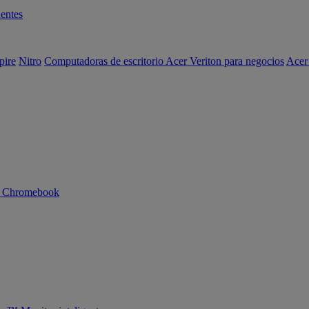
entes
pire
Nitro
Computadoras de escritorio Acer Veriton para negocios
Acer
n Chromebook