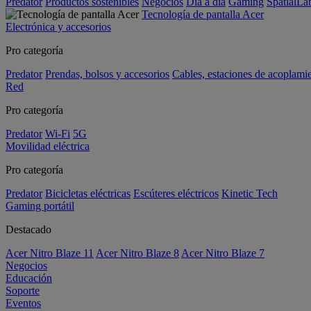
Predator
Productos sostenibles
Negocios
Día a día
Gaming
SpatialL
Tecnología de pantalla Acer
Electrónica y accesorios
Pro categoría
Predator
Prendas, bolsos y accesorios
Cables, estaciones de acoplami
Red
Pro categoría
Predator
Wi-Fi
5G
Movilidad eléctrica
Pro categoría
Predator
Bicicletas eléctricas
Escúteres eléctricos
Kinetic Tech
Gaming portátil
Destacado
Acer Nitro Blaze 11
Acer Nitro Blaze 8
Acer Nitro Blaze 7
Negocios
Educación
Soporte
Eventos