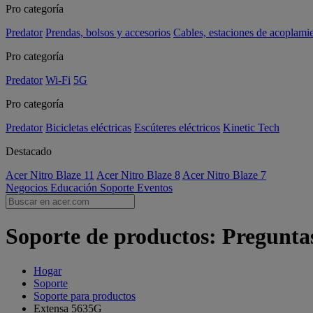
Pro categoría
Predator
Prendas, bolsos y accesorios
Cables, estaciones de acoplami
Pro categoría
Predator
Wi-Fi
5G
Pro categoría
Predator
Bicicletas eléctricas
Escúteres eléctricos
Kinetic Tech
Destacado
Acer Nitro Blaze 11
Acer Nitro Blaze 8
Acer Nitro Blaze 7
Negocios
Educación
Soporte
Eventos
Soporte de productos: Pregunta
Hogar
Soporte
Soporte para productos
Extensa 5635G