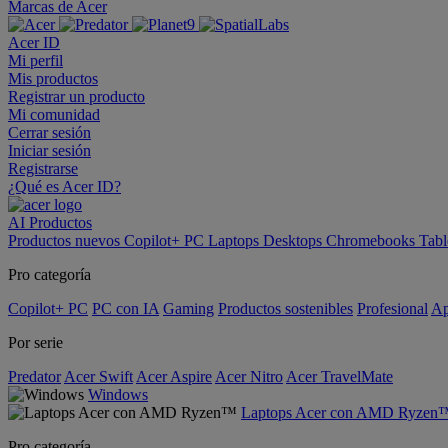
Marcas de Acer
Acer ID
Mi perfil
Mis productos
Registrar un producto
Mi comunidad
Cerrar sesión
Iniciar sesión
Registrarse
¿Qué es Acer ID?
AI
Productos
Productos nuevos
Copilot+ PC
Laptops
Desktops
Chromebooks
Tabl
Pro categoría
Copilot+ PC
PC con IA
Gaming
Productos sostenibles
Profesional
Ap
Por serie
Predator
Acer Swift
Acer Aspire
Acer Nitro
Acer TravelMate
Windows
Laptops Acer con AMD Ryzen
Pro categoría