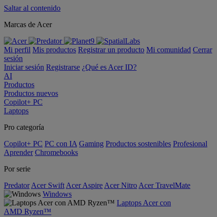
Saltar al contenido
Marcas de Acer
Mi perfil
Mis productos
Registrar un producto
Mi comunidad
Cerrar
sesión
Iniciar sesión
Registrarse
¿Qué es Acer ID?
AI
Productos
Productos nuevos
Copilot+ PC
Laptops
Pro categoría
Copilot+ PC
PC con IA
Gaming
Productos sostenibles
Profesional
Aprender
Chromebooks
Por serie
Predator
Acer Swift
Acer Aspire
Acer Nitro
Acer TravelMate
Windows
Laptops Acer con
AMD Ryzen™