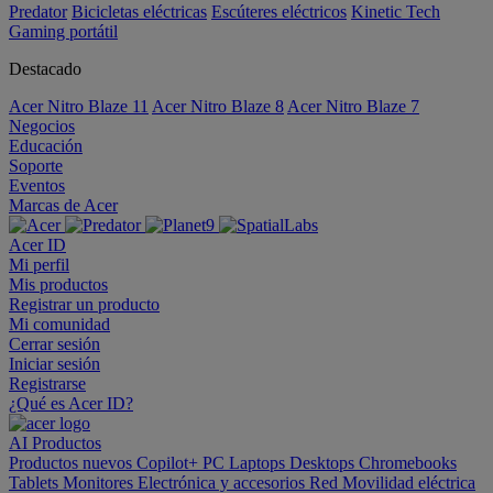
Predator
Bicicletas eléctricas
Escúteres eléctricos
Kinetic Tech
Gaming portátil
Destacado
Acer Nitro Blaze 11
Acer Nitro Blaze 8
Acer Nitro Blaze 7
Negocios
Educación
Soporte
Eventos
Marcas de Acer
Acer ID
Mi perfil
Mis productos
Registrar un producto
Mi comunidad
Cerrar sesión
Iniciar sesión
Registrarse
¿Qué es Acer ID?
AI
Productos
Productos nuevos
Copilot+ PC
Laptops
Desktops
Chromebooks
Tablets
Monitores
Electrónica y accesorios
Red
Movilidad eléctrica