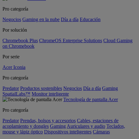
Pro categoría
Negocios
Gaming en la nube
Día a día
Educación
Por solución
Chromebook Plus
ChromeOS Enterprise Solutions
Cloud Gaming
on Chromebook
Por serie
Acer Iconia
Pro categoría
Predator
Productos sostenibles
Negocios
Día a día
Gaming
SpatialLabs™
Monitor inteligente
Tecnología de pantalla Acer
Pro categoría
Predator
Prendas, bolsos y accesorios
Cables, estaciones de
acoplamiento y dongles
Gaming
Auriculares y audio
Teclados,
mouse y lápiz óptico
Dispositivos inteligentes
Cámaras