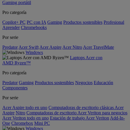
Gaming portátil
Pro categoría
Copilot+ PC
PC con IA
Gaming
Productos sostenibles
Profesional
Aprender
Chromebooks
Por serie
Predator
Acer Swift
Acer Aspire
Acer Nitro
Acer TravelMate
Windows
Laptops Acer con
AMD Ryzen™
Pro categoría
Predator
Gaming
Productos sostenibles
Negocios
Educación
Componentes
Por serie
Acer Aspire todo en uno
Computadoras de escritorio clásicas Acer
Aspire
Nitro
Computadoras de escritorio Acer Veriton para negocios
Acer Veriton todo en uno
Estación de trabajo Acer Veriton
Add-In-
One
Chromebox
Mini PC
Windows