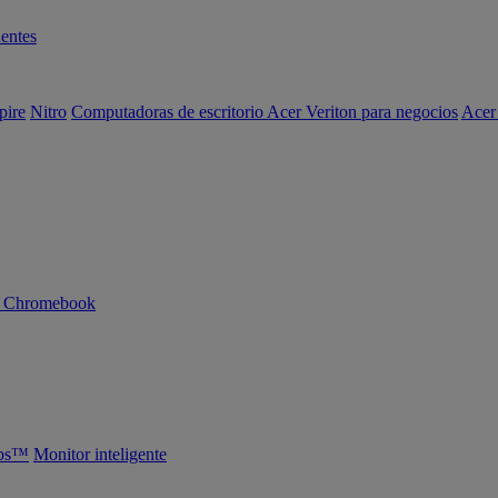
entes
pire
Nitro
Computadoras de escritorio Acer Veriton para negocios
Acer
n Chromebook
abs™
Monitor inteligente