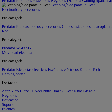
Predator
Productos sostenibles
Negocios
Día a día
Gaming
SpatialL
Tecnología de pantalla Acer
Electrónica y accesorios
Pro categoría
Predator
Prendas, bolsos y accesorios
Cables, estaciones de acoplami
Red
Pro categoría
Predator
Wi-Fi
5G
Movilidad eléctrica
Pro categoría
Predator
Bicicletas eléctricas
Escúteres eléctricos
Kinetic Tech
Gaming portátil
Destacado
Acer Nitro Blaze 11
Acer Nitro Blaze 8
Acer Nitro Blaze 7
Negocios
Educación
Soporte
Eventos