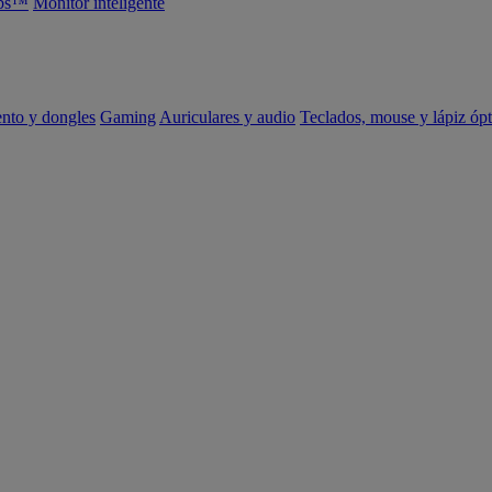
abs™
Monitor inteligente
ento y dongles
Gaming
Auriculares y audio
Teclados, mouse y lápiz ópt