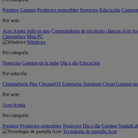
Predator
Gaming
Productos sostenibles
Negocios
Educación
Compon
Por serie
Acer Aspire todo en uno
Computadoras de escritorio clásicas Acer As
Chromebox
Mini PC
Windows
Pro categoría
Negocios
Gaming en la nube
Día a día
Educación
Por solución
Chromebook Plus
ChromeOS Enterprise Solutions
Cloud Gaming o
Por serie
Acer Iconia
Pro categoría
Predator
Productos sostenibles
Negocios
Día a día
Gaming
SpatialL
Tecnología de pantalla Acer