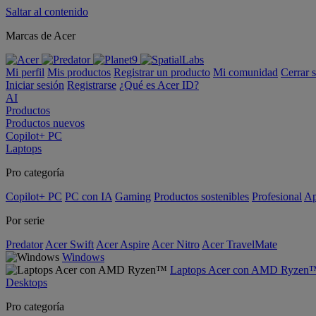
Saltar al contenido
Marcas de Acer
Mi perfil
Mis productos
Registrar un producto
Mi comunidad
Cerrar 
Iniciar sesión
Registrarse
¿Qué es Acer ID?
AI
Productos
Productos nuevos
Copilot+ PC
Laptops
Pro categoría
Copilot+ PC
PC con IA
Gaming
Productos sostenibles
Profesional
Ap
Por serie
Predator
Acer Swift
Acer Aspire
Acer Nitro
Acer TravelMate
Windows
Laptops Acer con AMD Ryzen
Desktops
Pro categoría