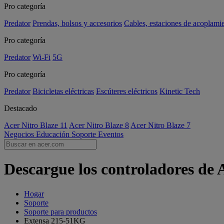
Pro categoría
Predator
Prendas, bolsos y accesorios
Cables, estaciones de acoplami
Pro categoría
Predator
Wi-Fi
5G
Pro categoría
Predator
Bicicletas eléctricas
Escúteres eléctricos
Kinetic Tech
Destacado
Acer Nitro Blaze 11
Acer Nitro Blaze 8
Acer Nitro Blaze 7
Negocios
Educación
Soporte
Eventos
Descargue los controladores de
Hogar
Soporte
Soporte para productos
Extensa 215-51KG