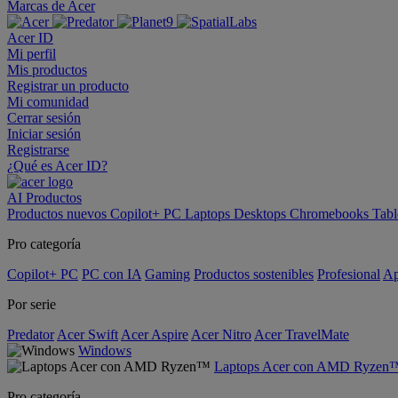
Marcas de Acer
Acer ID
Mi perfil
Mis productos
Registrar un producto
Mi comunidad
Cerrar sesión
Iniciar sesión
Registrarse
¿Qué es Acer ID?
AI
Productos
Productos nuevos
Copilot+ PC
Laptops
Desktops
Chromebooks
Tabl
Pro categoría
Copilot+ PC
PC con IA
Gaming
Productos sostenibles
Profesional
Ap
Por serie
Predator
Acer Swift
Acer Aspire
Acer Nitro
Acer TravelMate
Windows
Laptops Acer con AMD Ryzen
Pro categoría