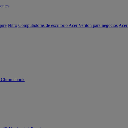
entes
pire
Nitro
Computadoras de escritorio Acer Veriton para negocios
Acer
n Chromebook