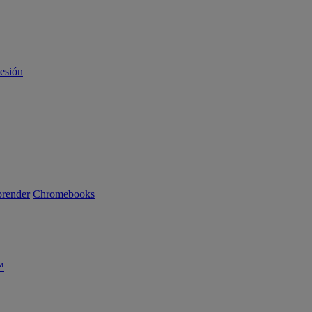
sesión
render
Chromebooks
™