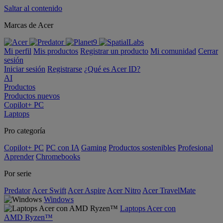
Saltar al contenido
Marcas de Acer
Mi perfil
Mis productos
Registrar un producto
Mi comunidad
Cerrar
sesión
Iniciar sesión
Registrarse
¿Qué es Acer ID?
AI
Productos
Productos nuevos
Copilot+ PC
Laptops
Pro categoría
Copilot+ PC
PC con IA
Gaming
Productos sostenibles
Profesional
Aprender
Chromebooks
Por serie
Predator
Acer Swift
Acer Aspire
Acer Nitro
Acer TravelMate
Windows
Laptops Acer con
AMD Ryzen™