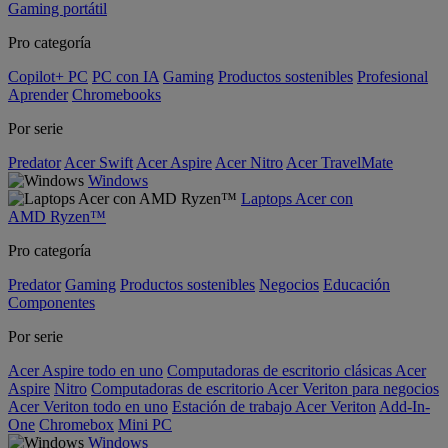
Gaming portátil
Pro categoría
Copilot+ PC
PC con IA
Gaming
Productos sostenibles
Profesional
Aprender
Chromebooks
Por serie
Predator
Acer Swift
Acer Aspire
Acer Nitro
Acer TravelMate
Windows
Laptops Acer con
AMD Ryzen™
Pro categoría
Predator
Gaming
Productos sostenibles
Negocios
Educación
Componentes
Por serie
Acer Aspire todo en uno
Computadoras de escritorio clásicas Acer
Aspire
Nitro
Computadoras de escritorio Acer Veriton para negocios
Acer Veriton todo en uno
Estación de trabajo Acer Veriton
Add-In-
One
Chromebox
Mini PC
Windows