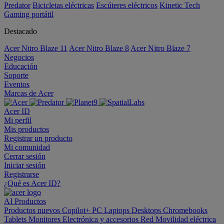
Predator
Bicicletas eléctricas
Escúteres eléctricos
Kinetic Tech
Gaming portátil
Destacado
Acer Nitro Blaze 11
Acer Nitro Blaze 8
Acer Nitro Blaze 7
Negocios
Educación
Soporte
Eventos
Marcas de Acer
Acer ID
Mi perfil
Mis productos
Registrar un producto
Mi comunidad
Cerrar sesión
Iniciar sesión
Registrarse
¿Qué es Acer ID?
AI
Productos
Productos nuevos
Copilot+ PC
Laptops
Desktops
Chromebooks
Tablets
Monitores
Electrónica y accesorios
Red
Movilidad eléctrica