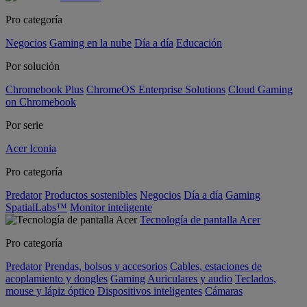
Pro categoría
Negocios
Gaming en la nube
Día a día
Educación
Por solución
Chromebook Plus
ChromeOS Enterprise Solutions
Cloud Gaming
on Chromebook
Por serie
Acer Iconia
Pro categoría
Predator
Productos sostenibles
Negocios
Día a día
Gaming
SpatialLabs™
Monitor inteligente
Tecnología de pantalla Acer
Pro categoría
Predator
Prendas, bolsos y accesorios
Cables, estaciones de
acoplamiento y dongles
Gaming
Auriculares y audio
Teclados,
mouse y lápiz óptico
Dispositivos inteligentes
Cámaras