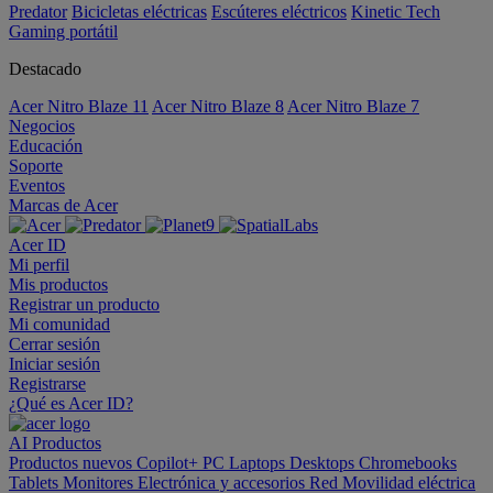
Predator
Bicicletas eléctricas
Escúteres eléctricos
Kinetic Tech
Gaming portátil
Destacado
Acer Nitro Blaze 11
Acer Nitro Blaze 8
Acer Nitro Blaze 7
Negocios
Educación
Soporte
Eventos
Marcas de Acer
Acer ID
Mi perfil
Mis productos
Registrar un producto
Mi comunidad
Cerrar sesión
Iniciar sesión
Registrarse
¿Qué es Acer ID?
AI
Productos
Productos nuevos
Copilot+ PC
Laptops
Desktops
Chromebooks
Tablets
Monitores
Electrónica y accesorios
Red
Movilidad eléctrica