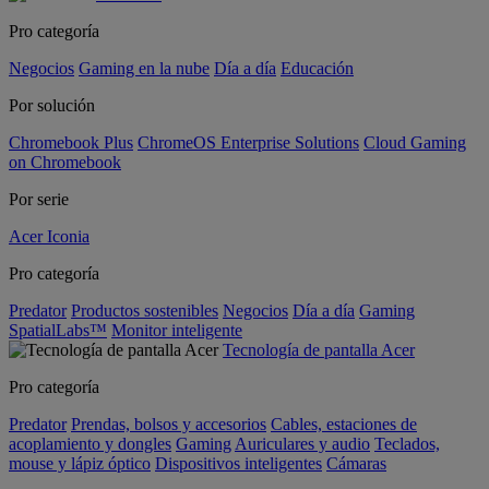
Pro categoría
Negocios
Gaming en la nube
Día a día
Educación
Por solución
Chromebook Plus
ChromeOS Enterprise Solutions
Cloud Gaming
on Chromebook
Por serie
Acer Iconia
Pro categoría
Predator
Productos sostenibles
Negocios
Día a día
Gaming
SpatialLabs™
Monitor inteligente
Tecnología de pantalla Acer
Pro categoría
Predator
Prendas, bolsos y accesorios
Cables, estaciones de
acoplamiento y dongles
Gaming
Auriculares y audio
Teclados,
mouse y lápiz óptico
Dispositivos inteligentes
Cámaras