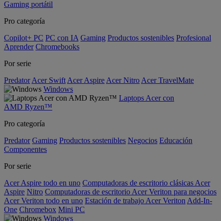
Gaming portátil
Pro categoría
Copilot+ PC
PC con IA
Gaming
Productos sostenibles
Profesional
Aprender
Chromebooks
Por serie
Predator
Acer Swift
Acer Aspire
Acer Nitro
Acer TravelMate
Windows
Laptops Acer con
AMD Ryzen™
Pro categoría
Predator
Gaming
Productos sostenibles
Negocios
Educación
Componentes
Por serie
Acer Aspire todo en uno
Computadoras de escritorio clásicas Acer
Aspire
Nitro
Computadoras de escritorio Acer Veriton para negocios
Acer Veriton todo en uno
Estación de trabajo Acer Veriton
Add-In-
One
Chromebox
Mini PC
Windows