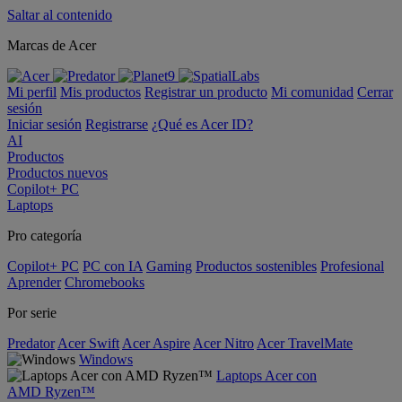
Saltar al contenido
Marcas de Acer
Mi perfil
Mis productos
Registrar un producto
Mi comunidad
Cerrar
sesión
Iniciar sesión
Registrarse
¿Qué es Acer ID?
AI
Productos
Productos nuevos
Copilot+ PC
Laptops
Pro categoría
Copilot+ PC
PC con IA
Gaming
Productos sostenibles
Profesional
Aprender
Chromebooks
Por serie
Predator
Acer Swift
Acer Aspire
Acer Nitro
Acer TravelMate
Windows
Laptops Acer con
AMD Ryzen™