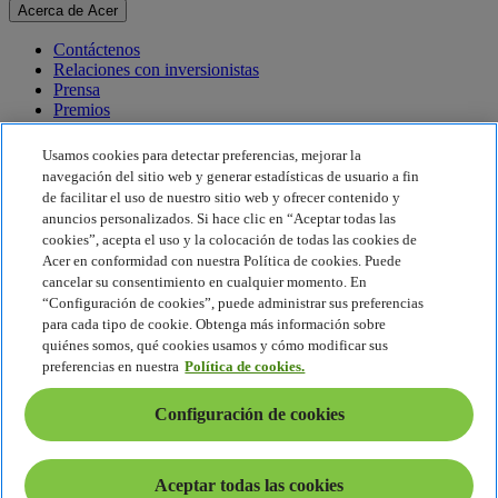
Acerca de Acer
Contáctenos
Relaciones con inversionistas
Prensa
Premios
Eventos
Usamos cookies para detectar preferencias, mejorar la
Sostenibilidad
navegación del sitio web y generar estadísticas de usuario a fin
de facilitar el uso de nuestro sitio web y ofrecer contenido y
Sostenibilidad
anuncios personalizados. Si hace clic en “Aceptar todas las
cookies”, acepta el uso y la colocación de todas las cookies de
Responsabilidad social corporativa
Acer en conformidad con nuestra Política de cookies. Puede
Huella de carbono del producto
cancelar su consentimiento en cualquier momento. En
Proyecto Humanity
“Configuración de cookies”, puede administrar sus preferencias
Earthion
para cada tipo de cookie. Obtenga más información sobre
Política de privacidad
quiénes somos, qué cookies usamos y cómo modificar sus
Política de cookies
preferencias en nuestra
Política de cookies.
Aviso legal
Información legal adicional
Configuración de cookies
Política de accesibilidad
Configuración de cookies
América Latina - Español
Aceptar todas las cookies