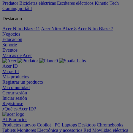
Predator
Bicicletas eléctricas
Escúteres eléctricos
Kinetic Tech
Gaming portátil
Destacado
Acer Nitro Blaze 11
Acer Nitro Blaze 8
Acer Nitro Blaze 7
Negocios
Educación
Soporte
Eventos
Marcas de Acer
Acer ID
Mi perfil
Mis productos
Registrar un producto
Mi comunidad
Cerrar sesión
Iniciar sesión
Registrarse
¿Qué es Acer ID?
AI
Productos
Productos nuevos
Copilot+ PC
Laptops
Desktops
Chromebooks
Tablets
Monitores
Electrónica y accesorios
Red
Movilidad eléctrica