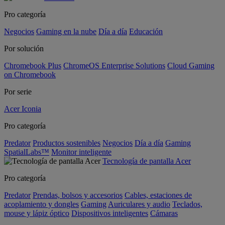
Pro categoría
Negocios
Gaming en la nube
Día a día
Educación
Por solución
Chromebook Plus
ChromeOS Enterprise Solutions
Cloud Gaming
on Chromebook
Por serie
Acer Iconia
Pro categoría
Predator
Productos sostenibles
Negocios
Día a día
Gaming
SpatialLabs™
Monitor inteligente
Tecnología de pantalla Acer
Pro categoría
Predator
Prendas, bolsos y accesorios
Cables, estaciones de
acoplamiento y dongles
Gaming
Auriculares y audio
Teclados,
mouse y lápiz óptico
Dispositivos inteligentes
Cámaras