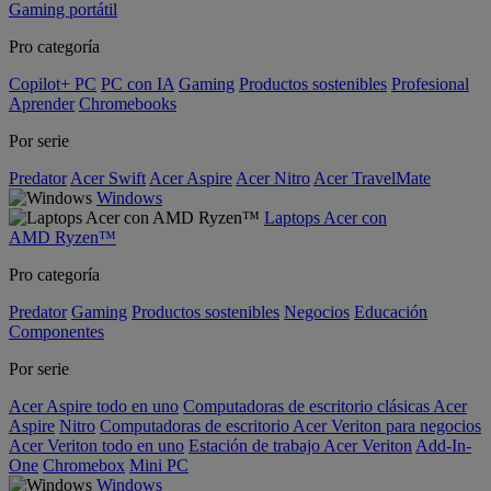
Gaming portátil
Pro categoría
Copilot+ PC
PC con IA
Gaming
Productos sostenibles
Profesional
Aprender
Chromebooks
Por serie
Predator
Acer Swift
Acer Aspire
Acer Nitro
Acer TravelMate
Windows
Laptops Acer con
AMD Ryzen™
Pro categoría
Predator
Gaming
Productos sostenibles
Negocios
Educación
Componentes
Por serie
Acer Aspire todo en uno
Computadoras de escritorio clásicas Acer
Aspire
Nitro
Computadoras de escritorio Acer Veriton para negocios
Acer Veriton todo en uno
Estación de trabajo Acer Veriton
Add-In-
One
Chromebox
Mini PC
Windows