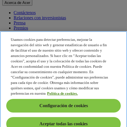
Acerca de Acer
Contáctenos
Relaciones con inversionistas
Prensa
Premios
Eventos
Usamos cookies para detectar preferencias, mejorar la
Sostenibilidad
navegación del sitio web y generar estadísticas de usuario a fin
de facilitar el uso de nuestro sitio web y ofrecer contenido y
Sostenibilidad
anuncios personalizados. Si hace clic en “Aceptar todas las
cookies”, acepta el uso y la colocación de todas las cookies de
Responsabilidad social corporativa
Acer en conformidad con nuestra Política de cookies. Puede
Huella de carbono del producto
cancelar su consentimiento en cualquier momento. En
Proyecto Humanity
“Configuración de cookies”, puede administrar sus preferencias
Earthion
para cada tipo de cookie. Obtenga más información sobre
Política de privacidad
quiénes somos, qué cookies usamos y cómo modificar sus
Política de cookies
preferencias en nuestra
Política de cookies.
Aviso legal
Información legal adicional
Configuración de cookies
Política de accesibilidad
Configuración de cookies
América Latina - Español
Aceptar todas las cookies