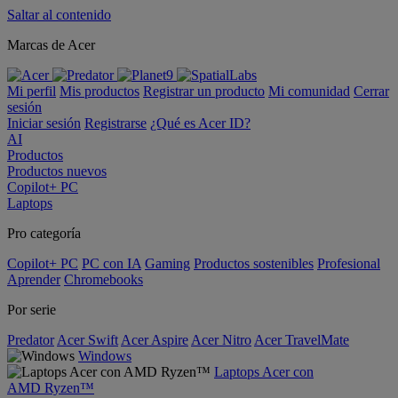
Saltar al contenido
Marcas de Acer
Mi perfil
Mis productos
Registrar un producto
Mi comunidad
Cerrar
sesión
Iniciar sesión
Registrarse
¿Qué es Acer ID?
AI
Productos
Productos nuevos
Copilot+ PC
Laptops
Pro categoría
Copilot+ PC
PC con IA
Gaming
Productos sostenibles
Profesional
Aprender
Chromebooks
Por serie
Predator
Acer Swift
Acer Aspire
Acer Nitro
Acer TravelMate
Windows
Laptops Acer con
AMD Ryzen™