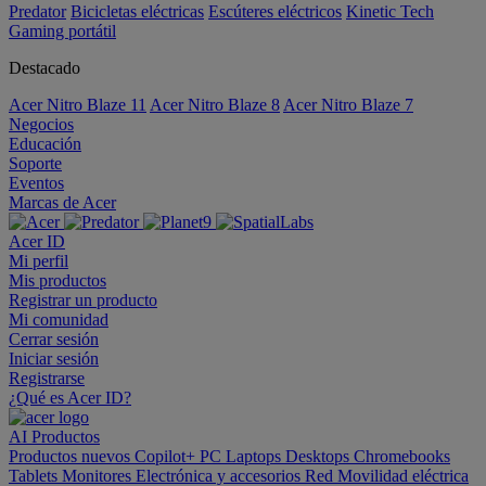
Predator
Bicicletas eléctricas
Escúteres eléctricos
Kinetic Tech
Gaming portátil
Destacado
Acer Nitro Blaze 11
Acer Nitro Blaze 8
Acer Nitro Blaze 7
Negocios
Educación
Soporte
Eventos
Marcas de Acer
Acer ID
Mi perfil
Mis productos
Registrar un producto
Mi comunidad
Cerrar sesión
Iniciar sesión
Registrarse
¿Qué es Acer ID?
AI
Productos
Productos nuevos
Copilot+ PC
Laptops
Desktops
Chromebooks
Tablets
Monitores
Electrónica y accesorios
Red
Movilidad eléctrica