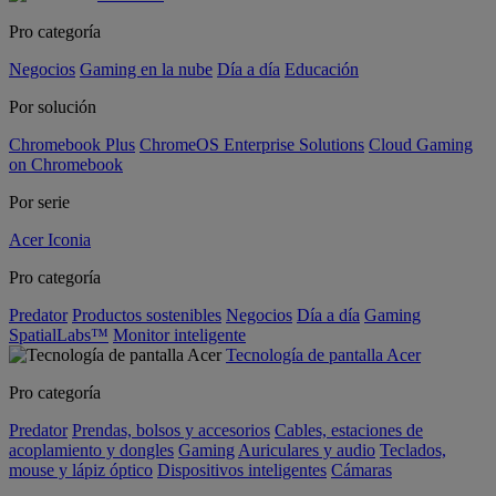
Pro categoría
Negocios
Gaming en la nube
Día a día
Educación
Por solución
Chromebook Plus
ChromeOS Enterprise Solutions
Cloud Gaming
on Chromebook
Por serie
Acer Iconia
Pro categoría
Predator
Productos sostenibles
Negocios
Día a día
Gaming
SpatialLabs™
Monitor inteligente
Tecnología de pantalla Acer
Pro categoría
Predator
Prendas, bolsos y accesorios
Cables, estaciones de
acoplamiento y dongles
Gaming
Auriculares y audio
Teclados,
mouse y lápiz óptico
Dispositivos inteligentes
Cámaras