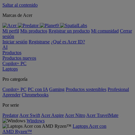
Saltar al contenido
Marcas de Acer
Mi perfil
Mis productos
Registrar un producto
Mi comunidad
Cerrar
sesión
Iniciar sesión
Registrarse
¿Qué es Acer ID?
AI
Productos
Productos nuevos
Copilot+ PC
Laptops
Pro categoría
Copilot+ PC
PC con IA
Gaming
Productos sostenibles
Profesional
Aprender
Chromebooks
Por serie
Predator
Acer Swift
Acer Aspire
Acer Nitro
Acer TravelMate
Windows
Laptops Acer con
AMD Ryzen™