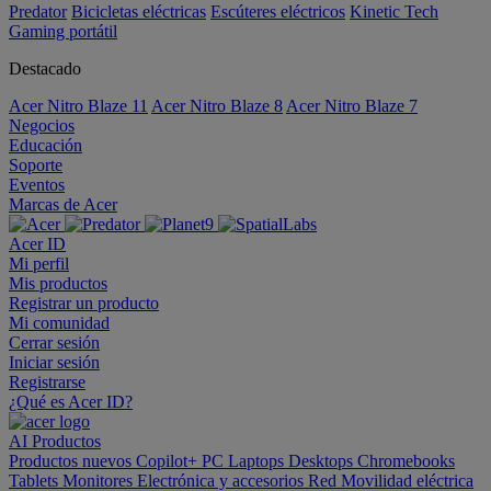
Predator
Bicicletas eléctricas
Escúteres eléctricos
Kinetic Tech
Gaming portátil
Destacado
Acer Nitro Blaze 11
Acer Nitro Blaze 8
Acer Nitro Blaze 7
Negocios
Educación
Soporte
Eventos
Marcas de Acer
Acer ID
Mi perfil
Mis productos
Registrar un producto
Mi comunidad
Cerrar sesión
Iniciar sesión
Registrarse
¿Qué es Acer ID?
AI
Productos
Productos nuevos
Copilot+ PC
Laptops
Desktops
Chromebooks
Tablets
Monitores
Electrónica y accesorios
Red
Movilidad eléctrica