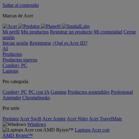
Saltar al contenido
Marcas de Acer
Mi perfil
Mis productos
Registrar un producto
Mi comunidad
Cerrar
sesión
Iniciar sesión
Registrarse
¿Qué es Acer ID?
AI
Productos
Productos nuevos
Copilot+ PC
Laptops
Pro categoría
Copilot+ PC
PC con IA
Gaming
Productos sostenibles
Profesional
Aprender
Chromebooks
Por serie
Predator
Acer Swift
Acer Aspire
Acer Nitro
Acer TravelMate
Windows
Laptops Acer con
AMD Ryzen™