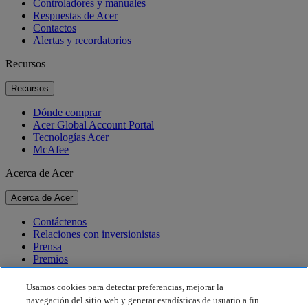
Controladores y manuales
Respuestas de Acer
Contactos
Alertas y recordatorios
Recursos
Recursos
Dónde comprar
Acer Global Account Portal
Tecnologías Acer
McAfee
Acerca de Acer
Acerca de Acer
Contáctenos
Relaciones con inversionistas
Prensa
Premios
Eventos
Usamos cookies para detectar preferencias, mejorar la
Sostenibilidad
navegación del sitio web y generar estadísticas de usuario a fin