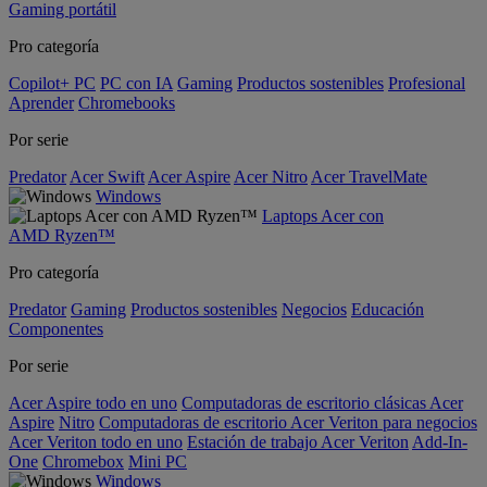
Gaming portátil
Pro categoría
Copilot+ PC
PC con IA
Gaming
Productos sostenibles
Profesional
Aprender
Chromebooks
Por serie
Predator
Acer Swift
Acer Aspire
Acer Nitro
Acer TravelMate
Windows
Laptops Acer con
AMD Ryzen™
Pro categoría
Predator
Gaming
Productos sostenibles
Negocios
Educación
Componentes
Por serie
Acer Aspire todo en uno
Computadoras de escritorio clásicas Acer
Aspire
Nitro
Computadoras de escritorio Acer Veriton para negocios
Acer Veriton todo en uno
Estación de trabajo Acer Veriton
Add-In-
One
Chromebox
Mini PC
Windows