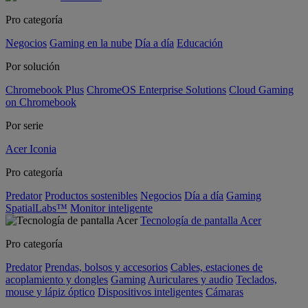
Pro categoría
Negocios
Gaming en la nube
Día a día
Educación
Por solución
Chromebook Plus
ChromeOS Enterprise Solutions
Cloud Gaming
on Chromebook
Por serie
Acer Iconia
Pro categoría
Predator
Productos sostenibles
Negocios
Día a día
Gaming
SpatialLabs™
Monitor inteligente
Tecnología de pantalla Acer
Pro categoría
Predator
Prendas, bolsos y accesorios
Cables, estaciones de
acoplamiento y dongles
Gaming
Auriculares y audio
Teclados,
mouse y lápiz óptico
Dispositivos inteligentes
Cámaras