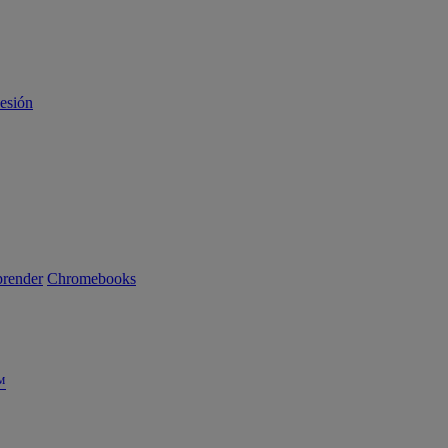
sesión
render
Chromebooks
™