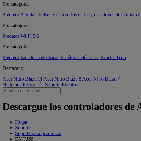
Pro categoría
Predator
Prendas, bolsos y accesorios
Cables, estaciones de acoplami
Pro categoría
Predator
Wi-Fi
5G
Pro categoría
Predator
Bicicletas eléctricas
Escúteres eléctricos
Kinetic Tech
Destacado
Acer Nitro Blaze 11
Acer Nitro Blaze 8
Acer Nitro Blaze 7
Negocios
Educación
Soporte
Eventos
Descargue los controladores de
Hogar
Soporte
Soporte para productos
EN TJ66