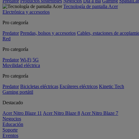
Predator
Productos sostenibles
Negocios
Día a día
Gaming
SpatialL
Tecnología de pantalla Acer
Electrónica y accesorios
Pro categoría
Predator
Prendas, bolsos y accesorios
Cables, estaciones de acoplami
Red
Pro categoría
Predator
Wi-Fi
5G
Movilidad eléctrica
Pro categoría
Predator
Bicicletas eléctricas
Escúteres eléctricos
Kinetic Tech
Gaming portátil
Destacado
Acer Nitro Blaze 11
Acer Nitro Blaze 8
Acer Nitro Blaze 7
Negocios
Educación
Soporte
Eventos