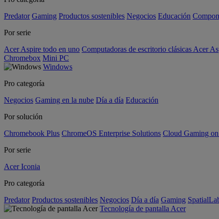
Predator
Gaming
Productos sostenibles
Negocios
Educación
Compon
Por serie
Acer Aspire todo en uno
Computadoras de escritorio clásicas Acer As
Chromebox
Mini PC
Windows
Pro categoría
Negocios
Gaming en la nube
Día a día
Educación
Por solución
Chromebook Plus
ChromeOS Enterprise Solutions
Cloud Gaming o
Por serie
Acer Iconia
Pro categoría
Predator
Productos sostenibles
Negocios
Día a día
Gaming
SpatialL
Tecnología de pantalla Acer