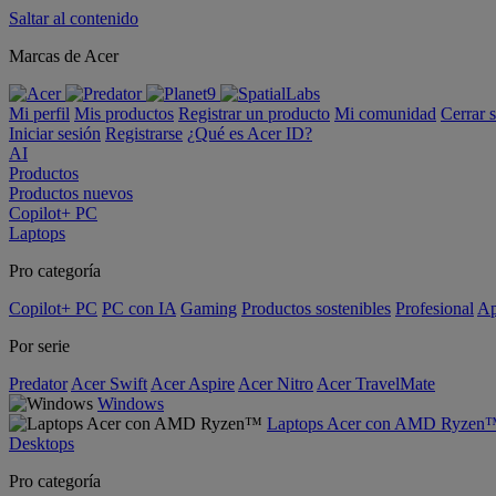
Saltar al contenido
Marcas de Acer
Mi perfil
Mis productos
Registrar un producto
Mi comunidad
Cerrar 
Iniciar sesión
Registrarse
¿Qué es Acer ID?
AI
Productos
Productos nuevos
Copilot+ PC
Laptops
Pro categoría
Copilot+ PC
PC con IA
Gaming
Productos sostenibles
Profesional
Ap
Por serie
Predator
Acer Swift
Acer Aspire
Acer Nitro
Acer TravelMate
Windows
Laptops Acer con AMD Ryzen
Desktops
Pro categoría