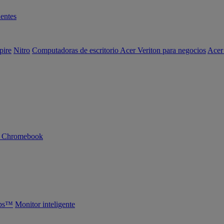
entes
pire
Nitro
Computadoras de escritorio Acer Veriton para negocios
Acer
n Chromebook
abs™
Monitor inteligente