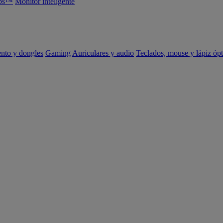
abs™
Monitor inteligente
ento y dongles
Gaming
Auriculares y audio
Teclados, mouse y lápiz ópt