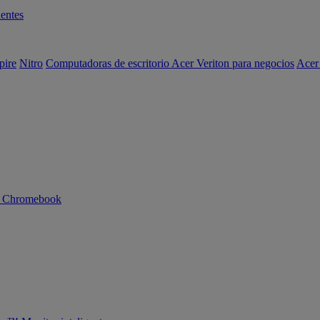
entes
pire
Nitro
Computadoras de escritorio Acer Veriton para negocios
Acer
n Chromebook