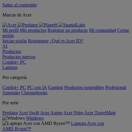
Saltar al contenido
Marcas de Acer
Mi perfil
Mis productos
Registrar un producto
Mi comunidad
Cerrar
sesión
Iniciar sesión
Registrarse
¿Qué es Acer ID?
AI
Productos
Productos nuevos
Copilot+ PC
Laptops
Pro categoría
Copilot+ PC
PC con IA
Gaming
Productos sostenibles
Profesional
Aprender
Chromebooks
Por serie
Predator
Acer Swift
Acer Aspire
Acer Nitro
Acer TravelMate
Windows
Laptops Acer con
AMD Ryzen™