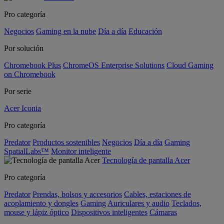
Pro categoría
Negocios
Gaming en la nube
Día a día
Educación
Por solución
Chromebook Plus
ChromeOS Enterprise Solutions
Cloud Gaming
on Chromebook
Por serie
Acer Iconia
Pro categoría
Predator
Productos sostenibles
Negocios
Día a día
Gaming
SpatialLabs™
Monitor inteligente
Tecnología de pantalla Acer
Pro categoría
Predator
Prendas, bolsos y accesorios
Cables, estaciones de
acoplamiento y dongles
Gaming
Auriculares y audio
Teclados,
mouse y lápiz óptico
Dispositivos inteligentes
Cámaras