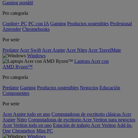
Gaming portátil
Pro categoría
Copilot+ PC
PC con IA
Gaming
Productos sostenibles
Profesional
Aprender
Chromebooks
Por serie
Predator
Acer Swift
Acer Aspire
Acer Nitro
Acer TravelMate
Windows
Laptops Acer con
AMD Ryzen™
Pro categoría
Predator
Gaming
Productos sostenibles
Negocios
Educación
Componentes
Por serie
Acer Aspire todo en uno
Computadoras de escritorio clásicas Acer
Aspire
Nitro
Computadoras de escritorio Acer Veriton para negocios
Acer Veriton todo en uno
Estación de trabajo Acer Veriton
Add-In-
One
Chromebox
Mini PC
Windows