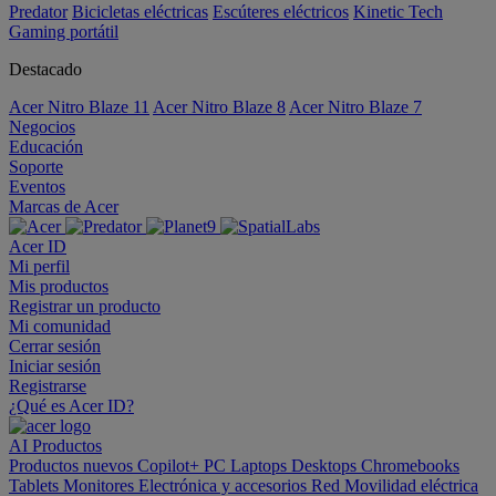
Predator
Bicicletas eléctricas
Escúteres eléctricos
Kinetic Tech
Gaming portátil
Destacado
Acer Nitro Blaze 11
Acer Nitro Blaze 8
Acer Nitro Blaze 7
Negocios
Educación
Soporte
Eventos
Marcas de Acer
Acer ID
Mi perfil
Mis productos
Registrar un producto
Mi comunidad
Cerrar sesión
Iniciar sesión
Registrarse
¿Qué es Acer ID?
AI
Productos
Productos nuevos
Copilot+ PC
Laptops
Desktops
Chromebooks
Tablets
Monitores
Electrónica y accesorios
Red
Movilidad eléctrica