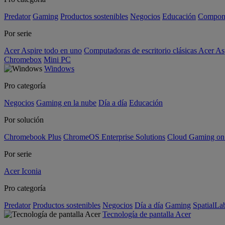
Predator
Gaming
Productos sostenibles
Negocios
Educación
Compon
Por serie
Acer Aspire todo en uno
Computadoras de escritorio clásicas Acer As
Chromebox
Mini PC
Windows
Pro categoría
Negocios
Gaming en la nube
Día a día
Educación
Por solución
Chromebook Plus
ChromeOS Enterprise Solutions
Cloud Gaming o
Por serie
Acer Iconia
Pro categoría
Predator
Productos sostenibles
Negocios
Día a día
Gaming
SpatialL
Tecnología de pantalla Acer