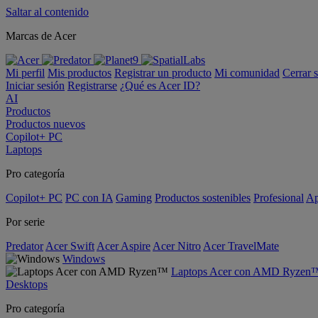
Saltar al contenido
Marcas de Acer
Mi perfil
Mis productos
Registrar un producto
Mi comunidad
Cerrar 
Iniciar sesión
Registrarse
¿Qué es Acer ID?
AI
Productos
Productos nuevos
Copilot+ PC
Laptops
Pro categoría
Copilot+ PC
PC con IA
Gaming
Productos sostenibles
Profesional
Ap
Por serie
Predator
Acer Swift
Acer Aspire
Acer Nitro
Acer TravelMate
Windows
Laptops Acer con AMD Ryzen
Desktops
Pro categoría