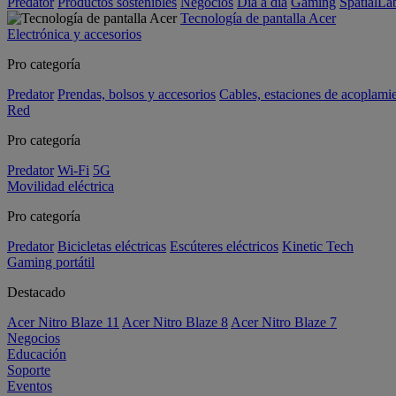
Predator
Productos sostenibles
Negocios
Día a día
Gaming
SpatialL
Tecnología de pantalla Acer
Electrónica y accesorios
Pro categoría
Predator
Prendas, bolsos y accesorios
Cables, estaciones de acoplami
Red
Pro categoría
Predator
Wi-Fi
5G
Movilidad eléctrica
Pro categoría
Predator
Bicicletas eléctricas
Escúteres eléctricos
Kinetic Tech
Gaming portátil
Destacado
Acer Nitro Blaze 11
Acer Nitro Blaze 8
Acer Nitro Blaze 7
Negocios
Educación
Soporte
Eventos