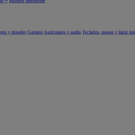
abs™
Monitor inteligente
ento y dongles
Gaming
Auriculares y audio
Teclados, mouse y lápiz ópt