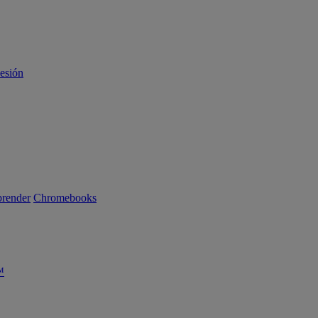
sesión
render
Chromebooks
™