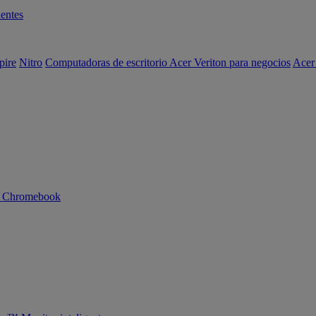
entes
pire
Nitro
Computadoras de escritorio Acer Veriton para negocios
Acer
n Chromebook