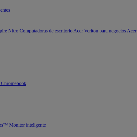
entes
pire
Nitro
Computadoras de escritorio Acer Veriton para negocios
Acer
n Chromebook
abs™
Monitor inteligente