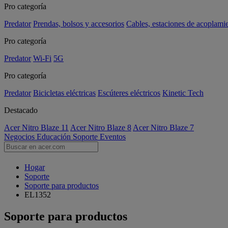
Pro categoría
Predator
Prendas, bolsos y accesorios
Cables, estaciones de acoplami
Pro categoría
Predator
Wi-Fi
5G
Pro categoría
Predator
Bicicletas eléctricas
Escúteres eléctricos
Kinetic Tech
Destacado
Acer Nitro Blaze 11
Acer Nitro Blaze 8
Acer Nitro Blaze 7
Negocios
Educación
Soporte
Eventos
Hogar
Soporte
Soporte para productos
EL1352
Soporte para productos