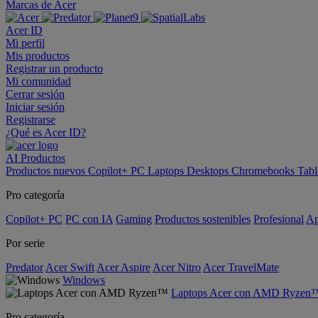
Marcas de Acer
Acer ID
Mi perfil
Mis productos
Registrar un producto
Mi comunidad
Cerrar sesión
Iniciar sesión
Registrarse
¿Qué es Acer ID?
AI
Productos
Productos nuevos
Copilot+ PC
Laptops
Desktops
Chromebooks
Tabl
Pro categoría
Copilot+ PC
PC con IA
Gaming
Productos sostenibles
Profesional
Ap
Por serie
Predator
Acer Swift
Acer Aspire
Acer Nitro
Acer TravelMate
Windows
Laptops Acer con AMD Ryzen
Pro categoría