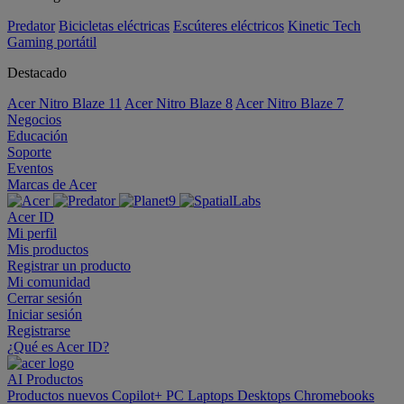
Predator
Bicicletas eléctricas
Escúteres eléctricos
Kinetic Tech
Gaming portátil
Destacado
Acer Nitro Blaze 11
Acer Nitro Blaze 8
Acer Nitro Blaze 7
Negocios
Educación
Soporte
Eventos
Marcas de Acer
Acer ID
Mi perfil
Mis productos
Registrar un producto
Mi comunidad
Cerrar sesión
Iniciar sesión
Registrarse
¿Qué es Acer ID?
AI
Productos
Productos nuevos
Copilot+ PC
Laptops
Desktops
Chromebooks