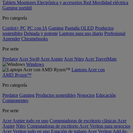
Tablets
Monitores
Electrónica y accesorios
Red
Movilidad eléctrica
Gaming portátil
Pro categoría
Copilot+ PC
PC con IA
Gaming
Pantalla OLED
Productos
sostenibles
Delgada y potente
Laptops para uso diario
Profesional
Aprender
Chromebooks
Por serie
Predator
Acer Swift
Acer Aspire
Acer Nitro
Acer TravelMate
Windows
Laptops Acer con
AMD Ryzen™
Pro categoría
Predator
Gaming
Productos sostenibles
Negocios
Educación
Componentes
Por serie
Acer Aspire todo en uno
Computadoras de escritorio clásicas Acer
Aspire
Nitro
Computadoras de escritorio Acer Veriton para negocios
Acer Veriton todo en uno
Estación de trabajo Acer Veriton
Add-In-