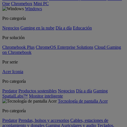
One
Chromebox
Mini PC
Windows
Pro categoría
Negocios
Gaming en la nube
Día a día
Educación
Por solución
Chromebook Plus
ChromeOS Enterprise Solutions
Cloud Gaming
on Chromebook
Por serie
Acer Iconia
Pro categoría
Predator
Productos sostenibles
Negocios
Día a día
Gaming
SpatialLabs™
Monitor inteligente
Tecnología de pantalla Acer
Pro categoría
Predator
Prendas, bolsos y accesorios
Cables, estaciones de
acoplamiento y dongles
Gaming
Auriculares y audio
Teclados,