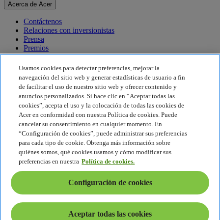
Acerca de Acer
Contáctenos
Relaciones con inversionistas
Prensa
Premios
Eventos
Usamos cookies para detectar preferencias, mejorar la
Sostenibilidad
navegación del sitio web y generar estadísticas de usuario a fin
de facilitar el uso de nuestro sitio web y ofrecer contenido y
Sostenibilidad
anuncios personalizados. Si hace clic en “Aceptar todas las
cookies”, acepta el uso y la colocación de todas las cookies de
Responsabilidad social corporativa
Acer en conformidad con nuestra Política de cookies. Puede
Huella de carbono del producto
cancelar su consentimiento en cualquier momento. En
Proyecto Humanity
“Configuración de cookies”, puede administrar sus preferencias
Earthion
para cada tipo de cookie. Obtenga más información sobre
Política de privacidad
quiénes somos, qué cookies usamos y cómo modificar sus
Política de cookies
preferencias en nuestra
Política de cookies.
Aviso legal
Información legal adicional
Configuración de cookies
Política de accesibilidad
Configuración de cookies
América Latina - Español
Aceptar todas las cookies