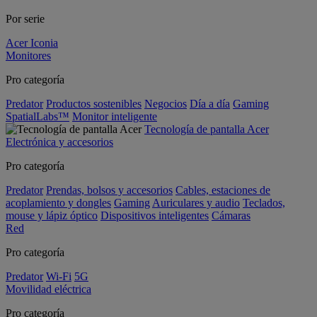
Por serie
Acer Iconia
Monitores
Pro categoría
Predator
Productos sostenibles
Negocios
Día a día
Gaming
SpatialLabs™
Monitor inteligente
Tecnología de pantalla Acer
Electrónica y accesorios
Pro categoría
Predator
Prendas, bolsos y accesorios
Cables, estaciones de
acoplamiento y dongles
Gaming
Auriculares y audio
Teclados,
mouse y lápiz óptico
Dispositivos inteligentes
Cámaras
Red
Pro categoría
Predator
Wi-Fi
5G
Movilidad eléctrica
Pro categoría