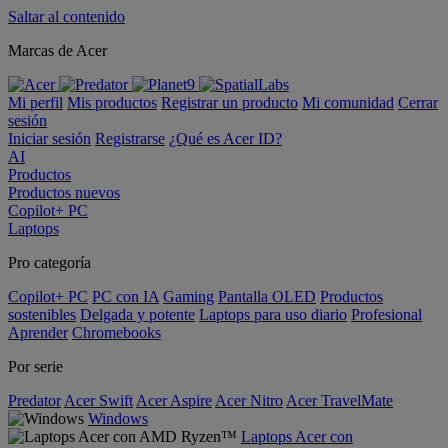
Saltar al contenido
Marcas de Acer
Mi perfil
Mis productos
Registrar un producto
Mi comunidad
Cerrar
sesión
Iniciar sesión
Registrarse
¿Qué es Acer ID?
AI
Productos
Productos nuevos
Copilot+ PC
Laptops
Pro categoría
Copilot+ PC
PC con IA
Gaming
Pantalla OLED
Productos
sostenibles
Delgada y potente
Laptops para uso diario
Profesional
Aprender
Chromebooks
Por serie
Predator
Acer Swift
Acer Aspire
Acer Nitro
Acer TravelMate
Windows
Laptops Acer con