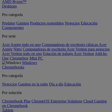
AMD Ryzen™
Desktops
Pro categoría
Predator
Gaming
Productos sostenibles
Negocios
Educación
Componentes
Por serie
Acer Aspire todo en uno
Computadoras de escritorio clásicas Acer
Aspire
Nitro
Computadoras de escritorio Acer Veriton para negocios
Acer Veriton todo en uno
Estación de trabajo Acer Veriton
Add-In-
One
Chromebox
Mini PC
Windows
Chromebooks
Pro categoría
Negocios
Gaming en la nube
Día a día
Educación
Por solución
Chromebook Plus
ChromeOS Enterprise Solutions
Cloud Gaming
on Chromebook
Tablets