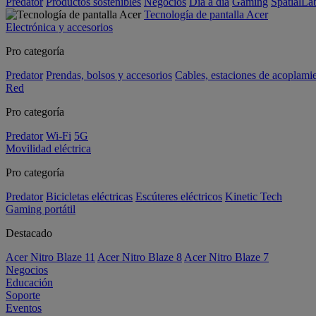
Predator
Productos sostenibles
Negocios
Día a día
Gaming
SpatialL
Tecnología de pantalla Acer
Electrónica y accesorios
Pro categoría
Predator
Prendas, bolsos y accesorios
Cables, estaciones de acoplami
Red
Pro categoría
Predator
Wi-Fi
5G
Movilidad eléctrica
Pro categoría
Predator
Bicicletas eléctricas
Escúteres eléctricos
Kinetic Tech
Gaming portátil
Destacado
Acer Nitro Blaze 11
Acer Nitro Blaze 8
Acer Nitro Blaze 7
Negocios
Educación
Soporte
Eventos