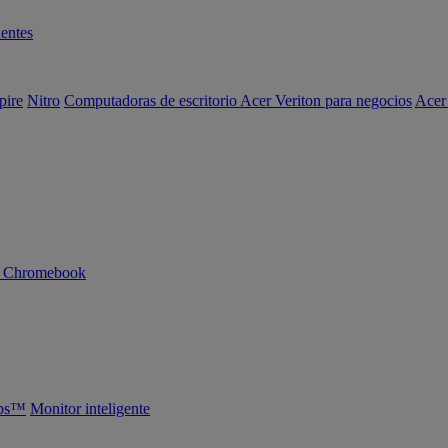
entes
pire
Nitro
Computadoras de escritorio Acer Veriton para negocios
Acer
n Chromebook
abs™
Monitor inteligente