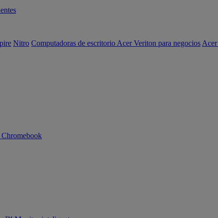
entes
pire
Nitro
Computadoras de escritorio Acer Veriton para negocios
Acer
n Chromebook