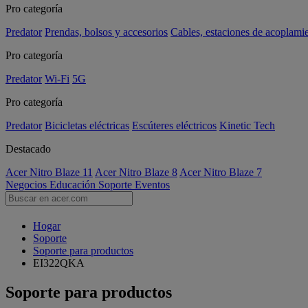
Pro categoría
Predator
Prendas, bolsos y accesorios
Cables, estaciones de acoplami
Pro categoría
Predator
Wi-Fi
5G
Pro categoría
Predator
Bicicletas eléctricas
Escúteres eléctricos
Kinetic Tech
Destacado
Acer Nitro Blaze 11
Acer Nitro Blaze 8
Acer Nitro Blaze 7
Negocios
Educación
Soporte
Eventos
Hogar
Soporte
Soporte para productos
EI322QKA
Soporte para productos