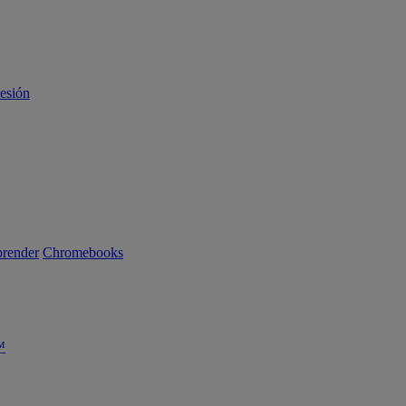
sesión
render
Chromebooks
™