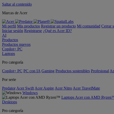
Saltar al contenido
Marcas de Acer
Mi perfil
Mis productos
Registrar un producto
Mi comunidad
Cerrar 
Iniciar sesión
Registrarse
¿Qué es Acer ID?
AI
Productos
Productos nuevos
Copilot+ PC
Laptops
Pro categoría
Copilot+ PC
PC con IA
Gaming
Productos sostenibles
Profesional
Ap
Por serie
Predator
Acer Swift
Acer Aspire
Acer Nitro
Acer TravelMate
Windows
Laptops Acer con AMD Ryzen
Desktops
Pro categoría