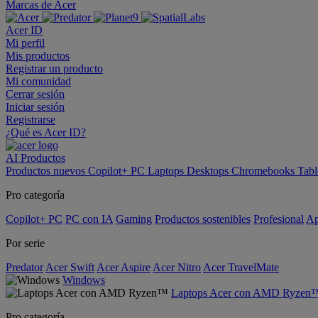
Marcas de Acer
Acer ID
Mi perfil
Mis productos
Registrar un producto
Mi comunidad
Cerrar sesión
Iniciar sesión
Registrarse
¿Qué es Acer ID?
AI
Productos
Productos nuevos
Copilot+ PC
Laptops
Desktops
Chromebooks
Tabl
Pro categoría
Copilot+ PC
PC con IA
Gaming
Productos sostenibles
Profesional
Ap
Por serie
Predator
Acer Swift
Acer Aspire
Acer Nitro
Acer TravelMate
Windows
Laptops Acer con AMD Ryzen
Pro categoría