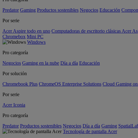
Predator
Gaming
Productos sostenibles
Negocios
Educación
Compon
Por serie
Acer Aspire todo en uno
Computadoras de escritorio clásicas Acer As
Chromebox
Mini PC
Windows
Pro categoría
Negocios
Gaming en la nube
Día a día
Educación
Por solución
Chromebook Plus
ChromeOS Enterprise Solutions
Cloud Gaming o
Por serie
Acer Iconia
Pro categoría
Predator
Productos sostenibles
Negocios
Día a día
Gaming
SpatialL
Tecnología de pantalla Acer