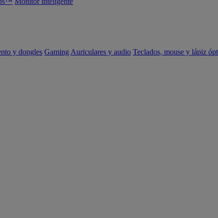
abs™
Monitor inteligente
ento y dongles
Gaming
Auriculares y audio
Teclados, mouse y lápiz ópt