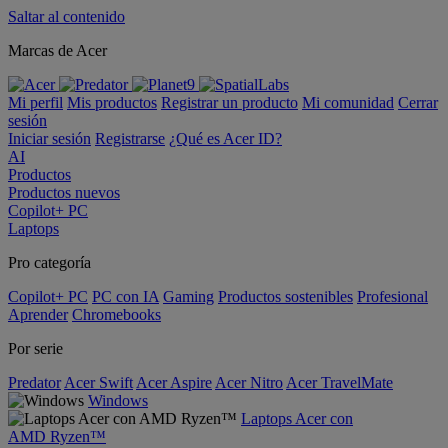
Saltar al contenido
Marcas de Acer
Mi perfil
Mis productos
Registrar un producto
Mi comunidad
Cerrar
sesión
Iniciar sesión
Registrarse
¿Qué es Acer ID?
AI
Productos
Productos nuevos
Copilot+ PC
Laptops
Pro categoría
Copilot+ PC
PC con IA
Gaming
Productos sostenibles
Profesional
Aprender
Chromebooks
Por serie
Predator
Acer Swift
Acer Aspire
Acer Nitro
Acer TravelMate
Windows
Laptops Acer con
AMD Ryzen™