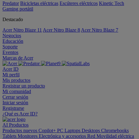
Predator
Bicicletas eléctricas
Escúteres eléctricos
Kinetic Tech
Gaming portátil
Destacado
Acer Nitro Blaze 11
Acer Nitro Blaze 8
Acer Nitro Blaze 7
Negocios
Educación
Soporte
Eventos
Marcas de Acer
Acer ID
Mi perfil
Mis productos
Registrar un producto
Mi comunidad
Cerrar sesión
Iniciar sesión
Registrarse
¿Qué es Acer ID?
AI
Productos
Productos nuevos
Copilot+ PC
Laptops
Desktops
Chromebooks
Tablets
Monitores
Electrónica y accesorios
Red
Movilidad eléctrica