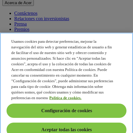
Acerca de Acer
Contáctenos
Relaciones con inversionistas
Prensa
Premios
Eventos
Usamos cookies para detectar preferencias, mejorar la
Sostenibilidad
navegación del sitio web y generar estadísticas de usuario a fin
de facilitar el uso de nuestro sitio web y ofrecer contenido y
Sostenibilidad
anuncios personalizados. Si hace clic en “Aceptar todas las
cookies”, acepta el uso y la colocación de todas las cookies de
Responsabilidad social corporativa
Acer en conformidad con nuestra Política de cookies. Puede
Huella de carbono del producto
cancelar su consentimiento en cualquier momento. En
Proyecto Humanity
“Configuración de cookies”, puede administrar sus preferencias
Earthion
para cada tipo de cookie. Obtenga más información sobre
Política de privacidad
quiénes somos, qué cookies usamos y cómo modificar sus
Política de cookies
preferencias en nuestra
Política de cookies.
Aviso legal
Información legal adicional
Configuración de cookies
Política de accesibilidad
Configuración de cookies
América Latina - Español
Aceptar todas las cookies