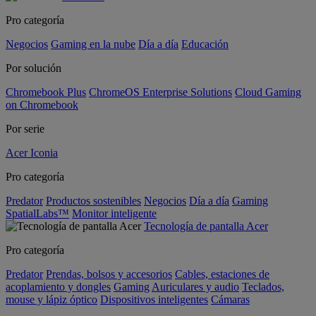
Pro categoría
Negocios
Gaming en la nube
Día a día
Educación
Por solución
Chromebook Plus
ChromeOS Enterprise Solutions
Cloud Gaming
on Chromebook
Por serie
Acer Iconia
Pro categoría
Predator
Productos sostenibles
Negocios
Día a día
Gaming
SpatialLabs™
Monitor inteligente
Tecnología de pantalla Acer
Pro categoría
Predator
Prendas, bolsos y accesorios
Cables, estaciones de
acoplamiento y dongles
Gaming
Auriculares y audio
Teclados,
mouse y lápiz óptico
Dispositivos inteligentes
Cámaras