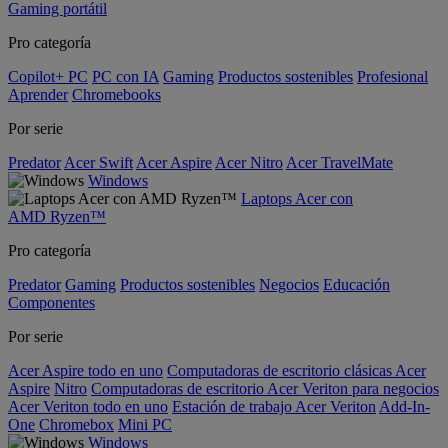
Gaming portátil
Pro categoría
Copilot+ PC
PC con IA
Gaming
Productos sostenibles
Profesional
Aprender
Chromebooks
Por serie
Predator
Acer Swift
Acer Aspire
Acer Nitro
Acer TravelMate
Windows
Laptops Acer con
AMD Ryzen™
Pro categoría
Predator
Gaming
Productos sostenibles
Negocios
Educación
Componentes
Por serie
Acer Aspire todo en uno
Computadoras de escritorio clásicas Acer
Aspire
Nitro
Computadoras de escritorio Acer Veriton para negocios
Acer Veriton todo en uno
Estación de trabajo Acer Veriton
Add-In-
One
Chromebox
Mini PC
Windows