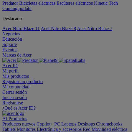
Predator
Bicicletas eléctricas
Escúteres eléctricos
Kinetic Tech
Gaming portátil
Destacado
Acer Nitro Blaze 11
Acer Nitro Blaze 8
Acer Nitro Blaze 7
Negocios
Educación
Soporte
Eventos
Marcas de Acer
Acer ID
Mi perfil
Mis productos
Registrar un producto
Mi comunidad
Cerrar sesión
Iniciar sesión
Registrarse
¿Qué es Acer ID?
AI
Productos
Productos nuevos
Copilot+ PC
Laptops
Desktops
Chromebooks
Tablets
Monitores
Electrónica y accesorios
Red
Movilidad eléctrica