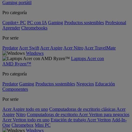
Gaming portátil
Pro categoría
Copilot+ PC
PC con IA
Gaming
Productos sostenibles
Profesional
Aprender
Chromebooks
Por serie
Predator
Acer Swift
Acer Aspire
Acer Nitro
Acer TravelMate
Windows
Laptops Acer con
AMD Ryzen™
Pro categoría
Predator
Gaming
Productos sostenibles
Negocios
Educación
Componentes
Por serie
Acer Aspire todo en uno
Computadoras de escritorio clásicas Acer
Aspire
Nitro
Computadoras de escritorio Acer Veriton para negocios
Acer Veriton todo en uno
Estación de trabajo Acer Veriton
Add-In-
One
Chromebox
Mini PC
Windows