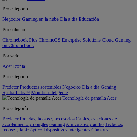
Pro categoría
Negocios
Gaming en la nube
Día a día
Educación
Por solución
Chromebook Plus
ChromeOS Enterprise Solutions
Cloud Gaming
on Chromebook
Por serie
Acer Iconia
Pro categoría
Predator
Productos sostenibles
Negocios
Día a día
Gaming
SpatialLabs™
Monitor inteligente
Tecnología de pantalla Acer
Pro categoría
Predator
Prendas, bolsos y accesorios
Cables, estaciones de
acoplamiento y dongles
Gaming
Auriculares y audio
Teclados,
mouse y lápiz óptico
Dispositivos inteligentes
Cámaras