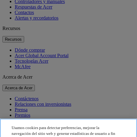
Controladores y manuales
Respuestas de Acer
Contactos
Alertas y recordatorios
Recursos
Recursos
Dónde comprar
Acer Global Account Portal
Tecnologías Acer
McAfee
Acerca de Acer
Acerca de Acer
Contáctenos
Relaciones con inversionistas
Prensa
Premios
Eventos
Usamos cookies para detectar preferencias, mejorar la
Sostenibilidad
navegación del sitio web y generar estadísticas de usuario a fin