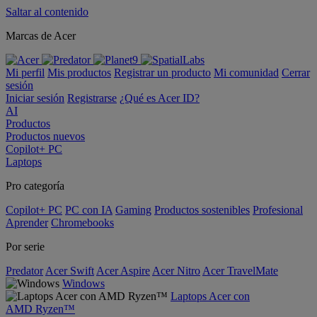
Saltar al contenido
Marcas de Acer
Mi perfil
Mis productos
Registrar un producto
Mi comunidad
Cerrar
sesión
Iniciar sesión
Registrarse
¿Qué es Acer ID?
AI
Productos
Productos nuevos
Copilot+ PC
Laptops
Pro categoría
Copilot+ PC
PC con IA
Gaming
Productos sostenibles
Profesional
Aprender
Chromebooks
Por serie
Predator
Acer Swift
Acer Aspire
Acer Nitro
Acer TravelMate
Windows
Laptops Acer con
AMD Ryzen™