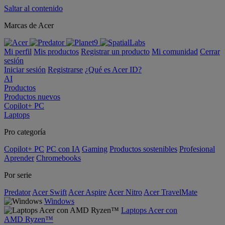
Saltar al contenido
Marcas de Acer
Mi perfil
Mis productos
Registrar un producto
Mi comunidad
Cerrar
sesión
Iniciar sesión
Registrarse
¿Qué es Acer ID?
AI
Productos
Productos nuevos
Copilot+ PC
Laptops
Pro categoría
Copilot+ PC
PC con IA
Gaming
Productos sostenibles
Profesional
Aprender
Chromebooks
Por serie
Predator
Acer Swift
Acer Aspire
Acer Nitro
Acer TravelMate
Windows
Laptops Acer con
AMD Ryzen™