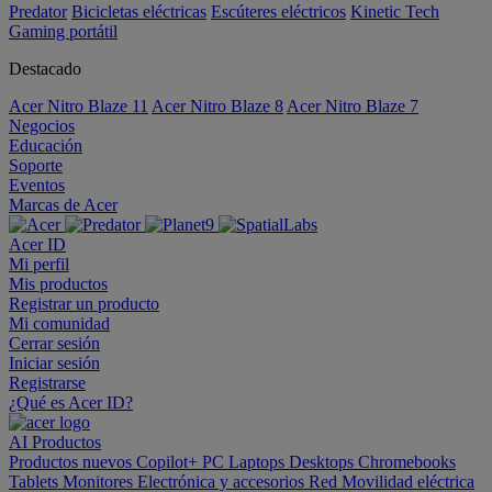
Predator
Bicicletas eléctricas
Escúteres eléctricos
Kinetic Tech
Gaming portátil
Destacado
Acer Nitro Blaze 11
Acer Nitro Blaze 8
Acer Nitro Blaze 7
Negocios
Educación
Soporte
Eventos
Marcas de Acer
Acer ID
Mi perfil
Mis productos
Registrar un producto
Mi comunidad
Cerrar sesión
Iniciar sesión
Registrarse
¿Qué es Acer ID?
AI
Productos
Productos nuevos
Copilot+ PC
Laptops
Desktops
Chromebooks
Tablets
Monitores
Electrónica y accesorios
Red
Movilidad eléctrica