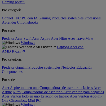
Gaming portátil
Pro categoría
Copilot+ PC
PC con IA
Gaming
Productos sostenibles
Profesional
Aprender
Chromebooks
Por serie
Predator
Acer Swift
Acer Aspire
Acer Nitro
Acer TravelMate
Windows
Laptops Acer con
AMD Ryzen™
Pro categoría
Predator
Gaming
Productos sostenibles
Negocios
Educación
Componentes
Por serie
Acer Aspire todo en uno
Computadoras de escritorio clásicas Acer
Aspire
Nitro
Computadoras de escritorio Acer Veriton para negocios
Acer Veriton todo en uno
Estación de trabajo Acer Veriton
Add-In-
One
Chromebox
Mini PC
Windows