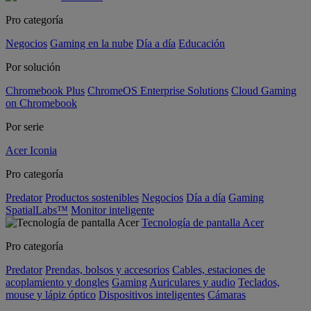
Pro categoría
Negocios
Gaming en la nube
Día a día
Educación
Por solución
Chromebook Plus
ChromeOS Enterprise Solutions
Cloud Gaming
on Chromebook
Por serie
Acer Iconia
Pro categoría
Predator
Productos sostenibles
Negocios
Día a día
Gaming
SpatialLabs™
Monitor inteligente
Tecnología de pantalla Acer
Pro categoría
Predator
Prendas, bolsos y accesorios
Cables, estaciones de
acoplamiento y dongles
Gaming
Auriculares y audio
Teclados,
mouse y lápiz óptico
Dispositivos inteligentes
Cámaras