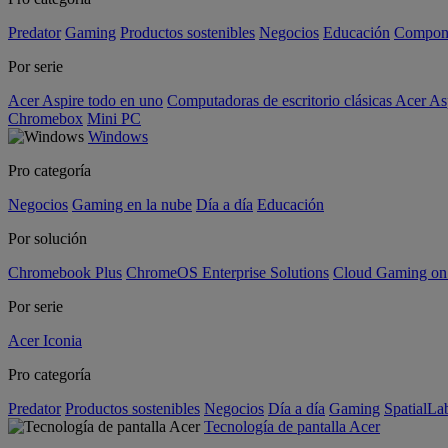
Predator
Gaming
Productos sostenibles
Negocios
Educación
Compon
Por serie
Acer Aspire todo en uno
Computadoras de escritorio clásicas Acer As
Chromebox
Mini PC
Windows
Pro categoría
Negocios
Gaming en la nube
Día a día
Educación
Por solución
Chromebook Plus
ChromeOS Enterprise Solutions
Cloud Gaming o
Por serie
Acer Iconia
Pro categoría
Predator
Productos sostenibles
Negocios
Día a día
Gaming
SpatialL
Tecnología de pantalla Acer