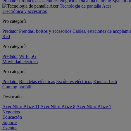
Predator
Productos sostenibles
Negocios
Día a día
Gaming
SpatialL
Tecnología de pantalla Acer
Electrónica y accesorios
Pro categoría
Predator
Prendas, bolsos y accesorios
Cables, estaciones de acoplami
Red
Pro categoría
Predator
Wi-Fi
5G
Movilidad eléctrica
Pro categoría
Predator
Bicicletas eléctricas
Escúteres eléctricos
Kinetic Tech
Gaming portátil
Destacado
Acer Nitro Blaze 11
Acer Nitro Blaze 8
Acer Nitro Blaze 7
Negocios
Educación
Soporte
Eventos