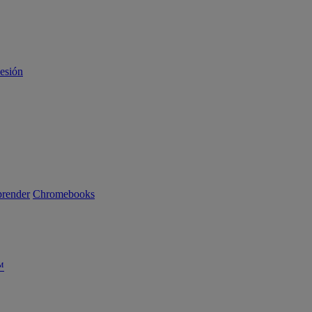
sesión
render
Chromebooks
™