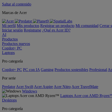
Saltar al contenido
Marcas de Acer
Mi perfil
Mis productos
Registrar un producto
Mi comunidad
Cerrar 
Iniciar sesión
Registrarse
¿Qué es Acer ID?
AI
Productos
Productos nuevos
Copilot+ PC
Laptops
Pro categoría
Copilot+ PC
PC con IA
Gaming
Productos sostenibles
Profesional
Ap
Por serie
Predator
Acer Swift
Acer Aspire
Acer Nitro
Acer TravelMate
Windows
Laptops Acer con AMD Ryzen
Desktops
Pro categoría