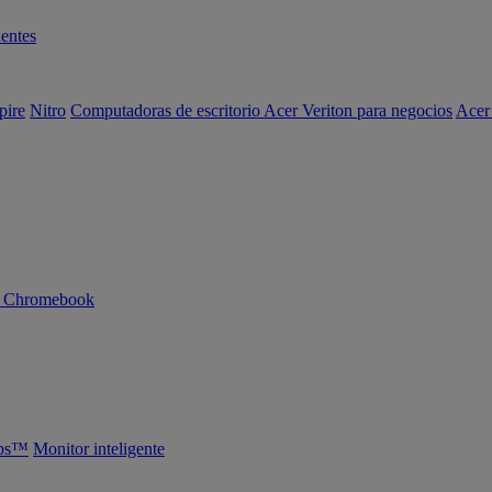
entes
pire
Nitro
Computadoras de escritorio Acer Veriton para negocios
Acer
n Chromebook
abs™
Monitor inteligente