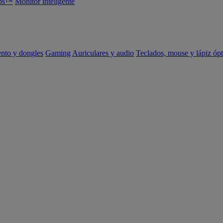
abs™
Monitor inteligente
ento y dongles
Gaming
Auriculares y audio
Teclados, mouse y lápiz ópt