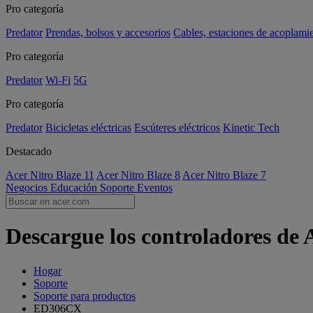
Pro categoría
Predator
Prendas, bolsos y accesorios
Cables, estaciones de acoplami
Pro categoría
Predator
Wi-Fi
5G
Pro categoría
Predator
Bicicletas eléctricas
Escúteres eléctricos
Kinetic Tech
Destacado
Acer Nitro Blaze 11
Acer Nitro Blaze 8
Acer Nitro Blaze 7
Negocios
Educación
Soporte
Eventos
Descargue los controladores de
Hogar
Soporte
Soporte para productos
ED306CX