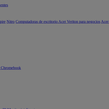
entes
pire
Nitro
Computadoras de escritorio Acer Veriton para negocios
Acer
n Chromebook