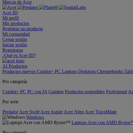
Marcas de Acer
Acer ID
Mi perfil
Mis productos
Registrar un producto
Mi comunidad
Cerrar sesión
Iniciar sesión
Registrarse
¿Qué es Acer ID?
AI
Productos
Productos nuevos
Copilot+ PC
Laptops
Desktops
Chromebooks
Tabl
Pro categoría
Copilot+ PC
PC con IA
Gaming
Productos sostenibles
Profesional
Ap
Por serie
Predator
Acer Swift
Acer Aspire
Acer Nitro
Acer TravelMate
Windows
Laptops Acer con AMD Ryzen
Pro categoría