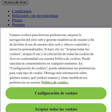
Acerca de Acer
Contáctenos
Relaciones con inversionistas
Prensa
Premios
Eventos
Usamos cookies para detectar preferencias, mejorar la
Sostenibilidad
navegación del sitio web y generar estadísticas de usuario a fin
de facilitar el uso de nuestro sitio web y ofrecer contenido y
Sostenibilidad
anuncios personalizados. Si hace clic en “Aceptar todas las
cookies”, acepta el uso y la colocación de todas las cookies de
Responsabilidad social corporativa
Acer en conformidad con nuestra Política de cookies. Puede
Huella de carbono del producto
cancelar su consentimiento en cualquier momento. En
Proyecto Humanity
“Configuración de cookies”, puede administrar sus preferencias
Earthion
para cada tipo de cookie. Obtenga más información sobre
Política de privacidad
quiénes somos, qué cookies usamos y cómo modificar sus
Política de cookies
preferencias en nuestra
Política de cookies.
Aviso legal
Información legal adicional
Configuración de cookies
Política de accesibilidad
Configuración de cookies
América Latina - Español
Aceptar todas las cookies