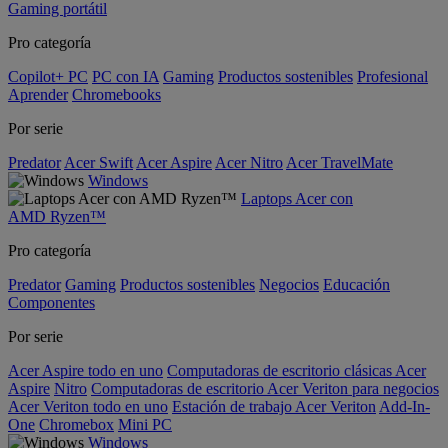
Gaming portátil
Pro categoría
Copilot+ PC
PC con IA
Gaming
Productos sostenibles
Profesional
Aprender
Chromebooks
Por serie
Predator
Acer Swift
Acer Aspire
Acer Nitro
Acer TravelMate
Windows
Laptops Acer con
AMD Ryzen™
Pro categoría
Predator
Gaming
Productos sostenibles
Negocios
Educación
Componentes
Por serie
Acer Aspire todo en uno
Computadoras de escritorio clásicas Acer
Aspire
Nitro
Computadoras de escritorio Acer Veriton para negocios
Acer Veriton todo en uno
Estación de trabajo Acer Veriton
Add-In-
One
Chromebox
Mini PC
Windows