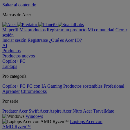
Saltar al contenido
Marcas de Acer
Mi perfil
Mis productos
Registrar un producto
Mi comunidad
Cerrar
sesión
Iniciar sesión
Registrarse
¿Qué es Acer ID?
AI
Productos
Productos nuevos
Copilot+ PC
Laptops
Pro categoría
Copilot+ PC
PC con IA
Gaming
Productos sostenibles
Profesional
Aprender
Chromebooks
Por serie
Predator
Acer Swift
Acer Aspire
Acer Nitro
Acer TravelMate
Windows
Laptops Acer con
AMD Ryzen™