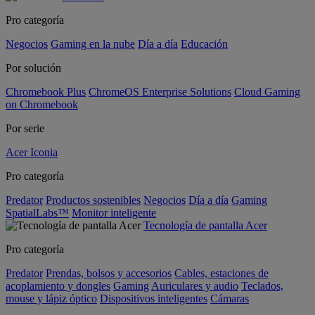
Pro categoría
Negocios
Gaming en la nube
Día a día
Educación
Por solución
Chromebook Plus
ChromeOS Enterprise Solutions
Cloud Gaming
on Chromebook
Por serie
Acer Iconia
Pro categoría
Predator
Productos sostenibles
Negocios
Día a día
Gaming
SpatialLabs™
Monitor inteligente
Tecnología de pantalla Acer
Pro categoría
Predator
Prendas, bolsos y accesorios
Cables, estaciones de
acoplamiento y dongles
Gaming
Auriculares y audio
Teclados,
mouse y lápiz óptico
Dispositivos inteligentes
Cámaras