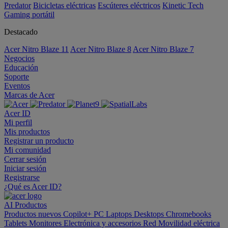
Predator
Bicicletas eléctricas
Escúteres eléctricos
Kinetic Tech
Gaming portátil
Destacado
Acer Nitro Blaze 11
Acer Nitro Blaze 8
Acer Nitro Blaze 7
Negocios
Educación
Soporte
Eventos
Marcas de Acer
Acer ID
Mi perfil
Mis productos
Registrar un producto
Mi comunidad
Cerrar sesión
Iniciar sesión
Registrarse
¿Qué es Acer ID?
AI
Productos
Productos nuevos
Copilot+ PC
Laptops
Desktops
Chromebooks
Tablets
Monitores
Electrónica y accesorios
Red
Movilidad eléctrica