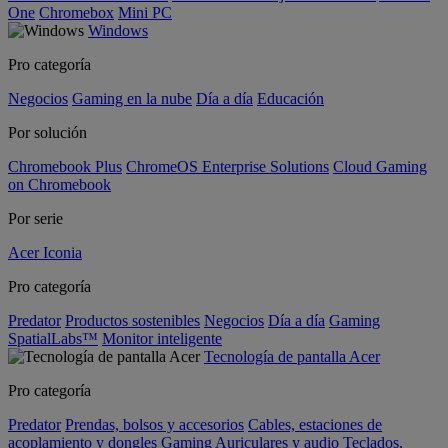
One
Chromebox
Mini PC
Windows
Pro categoría
Negocios
Gaming en la nube
Día a día
Educación
Por solución
Chromebook Plus
ChromeOS Enterprise Solutions
Cloud Gaming
on Chromebook
Por serie
Acer Iconia
Pro categoría
Predator
Productos sostenibles
Negocios
Día a día
Gaming
SpatialLabs™
Monitor inteligente
Tecnología de pantalla Acer
Pro categoría
Predator
Prendas, bolsos y accesorios
Cables, estaciones de
acoplamiento y dongles
Gaming
Auriculares y audio
Teclados,