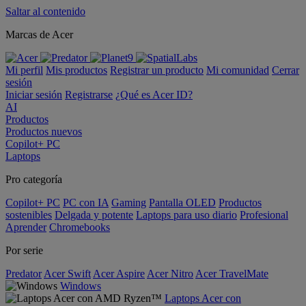
Saltar al contenido
Marcas de Acer
Mi perfil
Mis productos
Registrar un producto
Mi comunidad
Cerrar
sesión
Iniciar sesión
Registrarse
¿Qué es Acer ID?
AI
Productos
Productos nuevos
Copilot+ PC
Laptops
Pro categoría
Copilot+ PC
PC con IA
Gaming
Pantalla OLED
Productos
sostenibles
Delgada y potente
Laptops para uso diario
Profesional
Aprender
Chromebooks
Por serie
Predator
Acer Swift
Acer Aspire
Acer Nitro
Acer TravelMate
Windows
Laptops Acer con