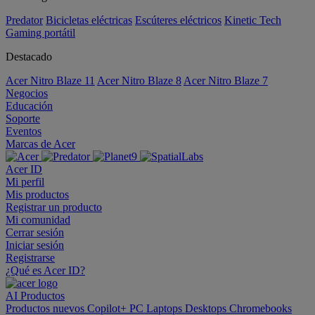
Predator
Bicicletas eléctricas
Escúteres eléctricos
Kinetic Tech
Gaming portátil
Destacado
Acer Nitro Blaze 11
Acer Nitro Blaze 8
Acer Nitro Blaze 7
Negocios
Educación
Soporte
Eventos
Marcas de Acer
Acer ID
Mi perfil
Mis productos
Registrar un producto
Mi comunidad
Cerrar sesión
Iniciar sesión
Registrarse
¿Qué es Acer ID?
AI
Productos
Productos nuevos
Copilot+ PC
Laptops
Desktops
Chromebooks