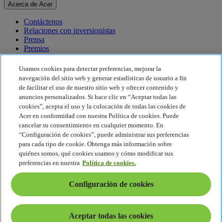
Acerca de Acer
Contáctenos
Relaciones con inversionistas
Prensa
Premios
Eventos
Usamos cookies para detectar preferencias, mejorar la
Sostenibilidad
navegación del sitio web y generar estadísticas de usuario a fin
de facilitar el uso de nuestro sitio web y ofrecer contenido y
Sostenibilidad
anuncios personalizados. Si hace clic en “Aceptar todas las
cookies”, acepta el uso y la colocación de todas las cookies de
Responsabilidad social corporativa
Acer en conformidad con nuestra Política de cookies. Puede
Huella de carbono del producto
cancelar su consentimiento en cualquier momento. En
Proyecto Humanity
“Configuración de cookies”, puede administrar sus preferencias
Earthion
para cada tipo de cookie. Obtenga más información sobre
Política de privacidad
quiénes somos, qué cookies usamos y cómo modificar sus
Política de cookies
preferencias en nuestra
Política de cookies.
Aviso legal
Información legal adicional
Configuración de cookies
Política de accesibilidad
Configuración de cookies
América Latina - Español
Aceptar todas las cookies