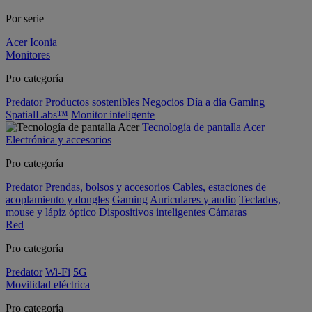
Por serie
Acer Iconia
Monitores
Pro categoría
Predator
Productos sostenibles
Negocios
Día a día
Gaming
SpatialLabs™
Monitor inteligente
Tecnología de pantalla Acer
Electrónica y accesorios
Pro categoría
Predator
Prendas, bolsos y accesorios
Cables, estaciones de
acoplamiento y dongles
Gaming
Auriculares y audio
Teclados,
mouse y lápiz óptico
Dispositivos inteligentes
Cámaras
Red
Pro categoría
Predator
Wi-Fi
5G
Movilidad eléctrica
Pro categoría