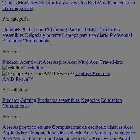
Tablets
Monitores
Electrónica y accesorios
Red
Movilidad eléctrica
Gaming portátil
Pro categoría
Copilot+ PC
PC con IA
Gaming
Pantalla OLED
Productos
sostenibles
Delgada y potente
Laptops para uso diario
Profesional
Aprender
Chromebooks
Por serie
Predator
Acer Swift
Acer Aspire
Acer Nitro
Acer TravelMate
Windows
Laptops Acer con
AMD Ryzen™
Pro categoría
Predator
Gaming
Productos sostenibles
Negocios
Educación
Componentes
Por serie
Acer Aspire todo en uno
Computadoras de escritorio clásicas Acer
Aspire
Nitro
Computadoras de escritorio Acer Veriton para negocios
Acer Veriton todo en uno
Estación de trabajo Acer Veriton
Add-In-