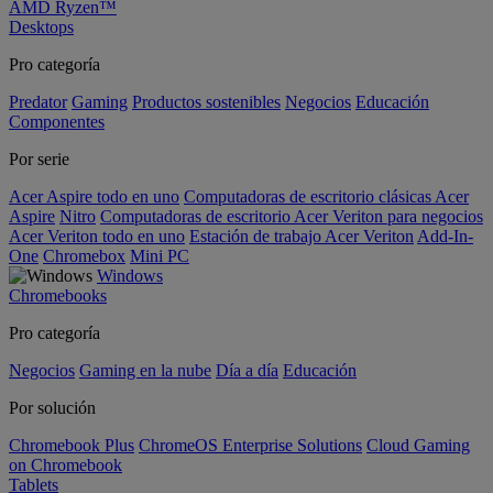
AMD Ryzen™
Desktops
Pro categoría
Predator
Gaming
Productos sostenibles
Negocios
Educación
Componentes
Por serie
Acer Aspire todo en uno
Computadoras de escritorio clásicas Acer
Aspire
Nitro
Computadoras de escritorio Acer Veriton para negocios
Acer Veriton todo en uno
Estación de trabajo Acer Veriton
Add-In-
One
Chromebox
Mini PC
Windows
Chromebooks
Pro categoría
Negocios
Gaming en la nube
Día a día
Educación
Por solución
Chromebook Plus
ChromeOS Enterprise Solutions
Cloud Gaming
on Chromebook
Tablets