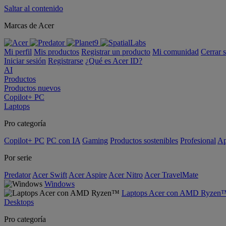
Saltar al contenido
Marcas de Acer
Mi perfil
Mis productos
Registrar un producto
Mi comunidad
Cerrar 
Iniciar sesión
Registrarse
¿Qué es Acer ID?
AI
Productos
Productos nuevos
Copilot+ PC
Laptops
Pro categoría
Copilot+ PC
PC con IA
Gaming
Productos sostenibles
Profesional
Ap
Por serie
Predator
Acer Swift
Acer Aspire
Acer Nitro
Acer TravelMate
Windows
Laptops Acer con AMD Ryzen
Desktops
Pro categoría