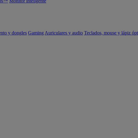
abs™
Monitor inteligente
ento y dongles
Gaming
Auriculares y audio
Teclados, mouse y lápiz ópt