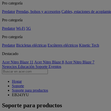
Pro categoría
Predator
Prendas, bolsos y accesorios
Cables, estaciones de acoplami
Pro categoría
Predator
Wi-Fi
5G
Pro categoría
Predator
Bicicletas eléctricas
Escúteres eléctricos
Kinetic Tech
Destacado
Acer Nitro Blaze 11
Acer Nitro Blaze 8
Acer Nitro Blaze 7
Negocios
Educación
Soporte
Eventos
Hogar
Soporte
Soporte para productos
EB243YU
Soporte para productos