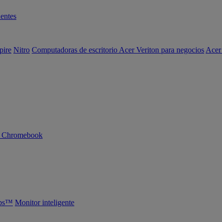
entes
pire
Nitro
Computadoras de escritorio Acer Veriton para negocios
Acer
n Chromebook
abs™
Monitor inteligente