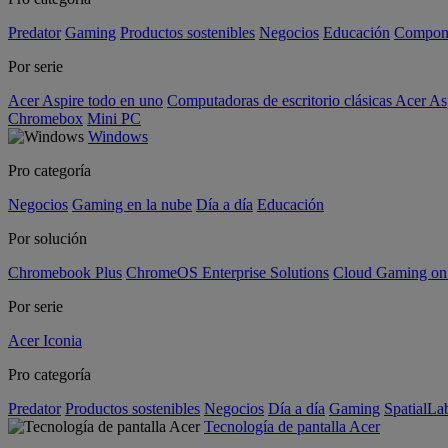
Predator
Gaming
Productos sostenibles
Negocios
Educación
Compon
Por serie
Acer Aspire todo en uno
Computadoras de escritorio clásicas Acer As
Chromebox
Mini PC
Windows
Pro categoría
Negocios
Gaming en la nube
Día a día
Educación
Por solución
Chromebook Plus
ChromeOS Enterprise Solutions
Cloud Gaming o
Por serie
Acer Iconia
Pro categoría
Predator
Productos sostenibles
Negocios
Día a día
Gaming
SpatialL
Tecnología de pantalla Acer