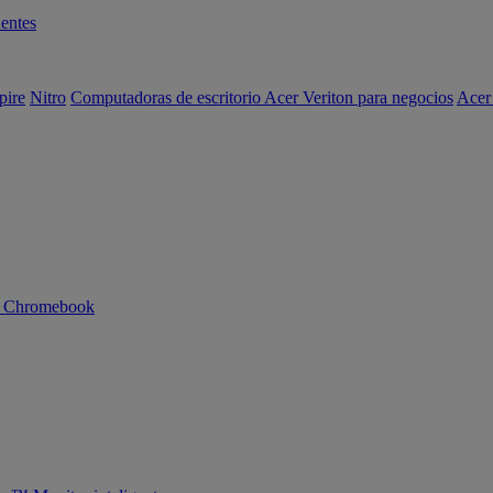
entes
pire
Nitro
Computadoras de escritorio Acer Veriton para negocios
Acer
n Chromebook