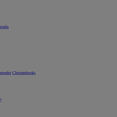
sesión
render
Chromebooks
™