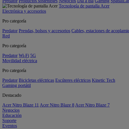
Predator
Productos sostenibles
Negocios
Día a día
Gaming
SpatialL
Tecnología de pantalla Acer
Electrónica y accesorios
Pro categoría
Predator
Prendas, bolsos y accesorios
Cables, estaciones de acoplami
Red
Pro categoría
Predator
Wi-Fi
5G
Movilidad eléctrica
Pro categoría
Predator
Bicicletas eléctricas
Escúteres eléctricos
Kinetic Tech
Gaming portátil
Destacado
Acer Nitro Blaze 11
Acer Nitro Blaze 8
Acer Nitro Blaze 7
Negocios
Educación
Soporte
Eventos