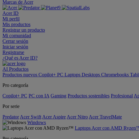
Marcas de Acer
Acer ID
Mi perfil
Mis productos
Registrar un producto
Mi comunidad
Cerrar sesión
Iniciar sesión
Registrarse
¿Qué es Acer ID?
AI
Productos
Productos nuevos
Copilot+ PC
Laptops
Desktops
Chromebooks
Tabl
Pro categoría
Copilot+ PC
PC con IA
Gaming
Productos sostenibles
Profesional
Ap
Por serie
Predator
Acer Swift
Acer Aspire
Acer Nitro
Acer TravelMate
Windows
Laptops Acer con AMD Ryzen
Pro categoría