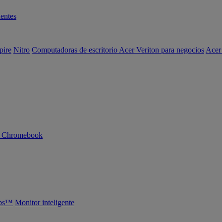
entes
pire
Nitro
Computadoras de escritorio Acer Veriton para negocios
Acer
n Chromebook
abs™
Monitor inteligente