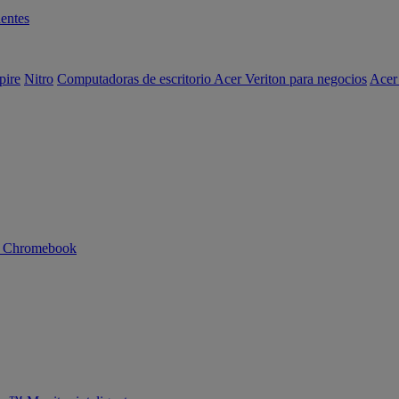
entes
pire
Nitro
Computadoras de escritorio Acer Veriton para negocios
Acer
n Chromebook