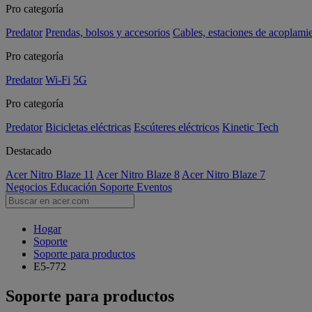
Pro categoría
Predator
Prendas, bolsos y accesorios
Cables, estaciones de acoplami
Pro categoría
Predator
Wi-Fi
5G
Pro categoría
Predator
Bicicletas eléctricas
Escúteres eléctricos
Kinetic Tech
Destacado
Acer Nitro Blaze 11
Acer Nitro Blaze 8
Acer Nitro Blaze 7
Negocios
Educación
Soporte
Eventos
Hogar
Soporte
Soporte para productos
E5-772
Soporte para productos