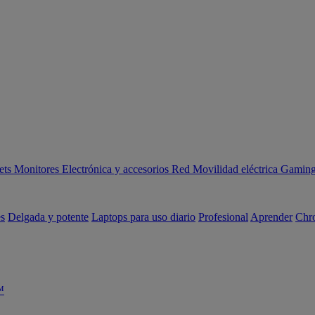
ets
Monitores
Electrónica y accesorios
Red
Movilidad eléctrica
Gaming 
es
Delgada y potente
Laptops para uso diario
Profesional
Aprender
Chr
™