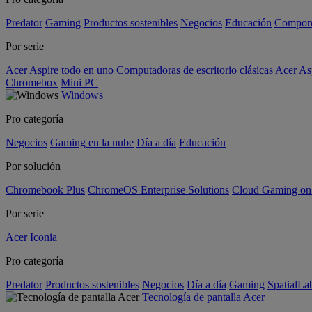
Predator
Gaming
Productos sostenibles
Negocios
Educación
Compon
Por serie
Acer Aspire todo en uno
Computadoras de escritorio clásicas Acer As
Chromebox
Mini PC
Windows
Pro categoría
Negocios
Gaming en la nube
Día a día
Educación
Por solución
Chromebook Plus
ChromeOS Enterprise Solutions
Cloud Gaming o
Por serie
Acer Iconia
Pro categoría
Predator
Productos sostenibles
Negocios
Día a día
Gaming
SpatialL
Tecnología de pantalla Acer