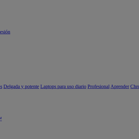
sesión
es
Delgada y potente
Laptops para uso diario
Profesional
Aprender
Chr
™