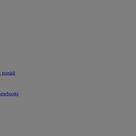
portátil
omebooks