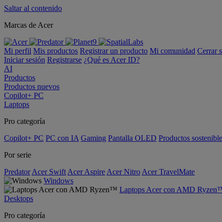
Saltar al contenido
Marcas de Acer
Mi perfil
Mis productos
Registrar un producto
Mi comunidad
Cerrar 
Iniciar sesión
Registrarse
¿Qué es Acer ID?
AI
Productos
Productos nuevos
Copilot+ PC
Laptops
Pro categoría
Copilot+ PC
PC con IA
Gaming
Pantalla OLED
Productos sostenibl
Por serie
Predator
Acer Swift
Acer Aspire
Acer Nitro
Acer TravelMate
Windows
Laptops Acer con AMD Ryzen
Desktops
Pro categoría