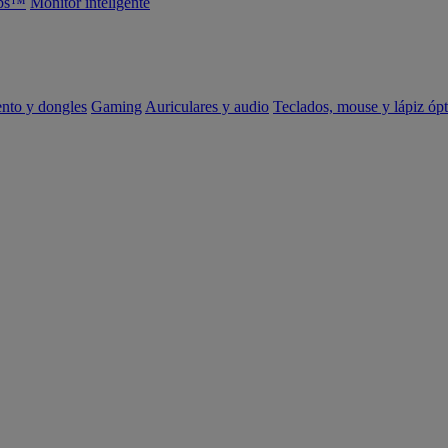
abs™
Monitor inteligente
ento y dongles
Gaming
Auriculares y audio
Teclados, mouse y lápiz ópt