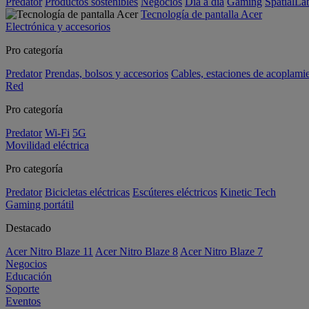
Predator
Productos sostenibles
Negocios
Día a día
Gaming
SpatialL
Tecnología de pantalla Acer
Electrónica y accesorios
Pro categoría
Predator
Prendas, bolsos y accesorios
Cables, estaciones de acoplami
Red
Pro categoría
Predator
Wi-Fi
5G
Movilidad eléctrica
Pro categoría
Predator
Bicicletas eléctricas
Escúteres eléctricos
Kinetic Tech
Gaming portátil
Destacado
Acer Nitro Blaze 11
Acer Nitro Blaze 8
Acer Nitro Blaze 7
Negocios
Educación
Soporte
Eventos