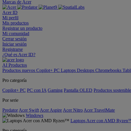
Marcas de Acer
Acer ID
Mi perfil
Mis productos
Registrar un producto
Mi comunidad
Cerrar sesión
Iniciar sesión
Registrarse
¿Qué es Acer ID?
AI
Productos
Productos nuevos
Copilot+ PC
Laptops
Desktops
Chromebooks
Tabl
Pro categoría
Copilot+ PC
PC con IA
Gaming
Pantalla OLED
Productos sostenibl
Por serie
Predator
Acer Swift
Acer Aspire
Acer Nitro
Acer TravelMate
Windows
Laptops Acer con AMD Ryzen
Pro categoría