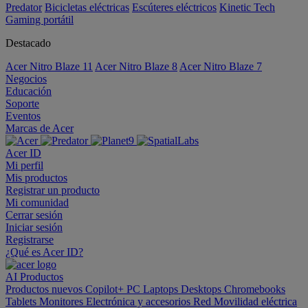
Predator
Bicicletas eléctricas
Escúteres eléctricos
Kinetic Tech
Gaming portátil
Destacado
Acer Nitro Blaze 11
Acer Nitro Blaze 8
Acer Nitro Blaze 7
Negocios
Educación
Soporte
Eventos
Marcas de Acer
Acer ID
Mi perfil
Mis productos
Registrar un producto
Mi comunidad
Cerrar sesión
Iniciar sesión
Registrarse
¿Qué es Acer ID?
AI
Productos
Productos nuevos
Copilot+ PC
Laptops
Desktops
Chromebooks
Tablets
Monitores
Electrónica y accesorios
Red
Movilidad eléctrica