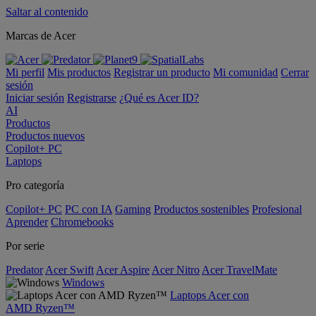
Saltar al contenido
Marcas de Acer
Mi perfil
Mis productos
Registrar un producto
Mi comunidad
Cerrar
sesión
Iniciar sesión
Registrarse
¿Qué es Acer ID?
AI
Productos
Productos nuevos
Copilot+ PC
Laptops
Pro categoría
Copilot+ PC
PC con IA
Gaming
Productos sostenibles
Profesional
Aprender
Chromebooks
Por serie
Predator
Acer Swift
Acer Aspire
Acer Nitro
Acer TravelMate
Windows
Laptops Acer con
AMD Ryzen™