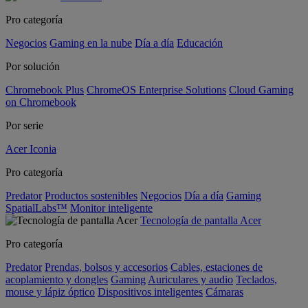
Pro categoría
Negocios
Gaming en la nube
Día a día
Educación
Por solución
Chromebook Plus
ChromeOS Enterprise Solutions
Cloud Gaming
on Chromebook
Por serie
Acer Iconia
Pro categoría
Predator
Productos sostenibles
Negocios
Día a día
Gaming
SpatialLabs™
Monitor inteligente
Tecnología de pantalla Acer
Pro categoría
Predator
Prendas, bolsos y accesorios
Cables, estaciones de
acoplamiento y dongles
Gaming
Auriculares y audio
Teclados,
mouse y lápiz óptico
Dispositivos inteligentes
Cámaras