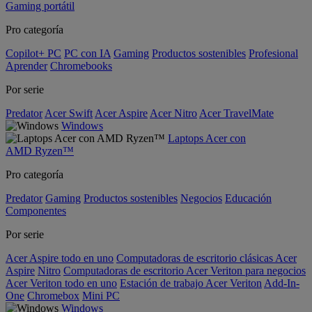
Gaming portátil
Pro categoría
Copilot+ PC
PC con IA
Gaming
Productos sostenibles
Profesional
Aprender
Chromebooks
Por serie
Predator
Acer Swift
Acer Aspire
Acer Nitro
Acer TravelMate
Windows
Laptops Acer con
AMD Ryzen™
Pro categoría
Predator
Gaming
Productos sostenibles
Negocios
Educación
Componentes
Por serie
Acer Aspire todo en uno
Computadoras de escritorio clásicas Acer
Aspire
Nitro
Computadoras de escritorio Acer Veriton para negocios
Acer Veriton todo en uno
Estación de trabajo Acer Veriton
Add-In-
One
Chromebox
Mini PC
Windows