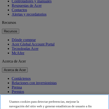
Controladores y manuales
Respuestas de Acer
Contactos
Alertas y recordatorios
Recursos
Recursos
Dónde comprar
Acer Global Account Portal
Tecnologías Acer
McAfee
Acerca de Acer
Acerca de Acer
Contáctenos
Relaciones con inversionistas
Prensa
Premios
Eventos
Usamos cookies para detectar preferencias, mejorar la
Sostenibilidad
navegación del sitio web y generar estadísticas de usuario a fin