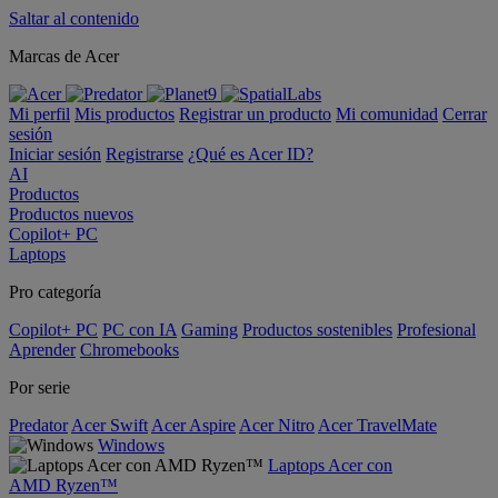
Saltar al contenido
Marcas de Acer
Mi perfil
Mis productos
Registrar un producto
Mi comunidad
Cerrar
sesión
Iniciar sesión
Registrarse
¿Qué es Acer ID?
AI
Productos
Productos nuevos
Copilot+ PC
Laptops
Pro categoría
Copilot+ PC
PC con IA
Gaming
Productos sostenibles
Profesional
Aprender
Chromebooks
Por serie
Predator
Acer Swift
Acer Aspire
Acer Nitro
Acer TravelMate
Windows
Laptops Acer con
AMD Ryzen™