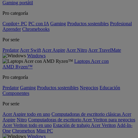
Gaming portátil
Pro categoría
Copilot+ PC
PC con IA
Gaming
Productos sostenibles
Profesional
Aprender
Chromebooks
Por serie
Predator
Acer Swift
Acer Aspire
Acer Nitro
Acer TravelMate
Windows
Laptops Acer con
AMD Ryzen™
Pro categoría
Predator
Gaming
Productos sostenibles
Negocios
Educación
Componentes
Por serie
Acer Aspire todo en uno
Computadoras de escritorio clásicas Acer
Aspire
Nitro
Computadoras de escritorio Acer Veriton para negocios
Acer Veriton todo en uno
Estación de trabajo Acer Veriton
Add-In-
One
Chromebox
Mini PC
Windows