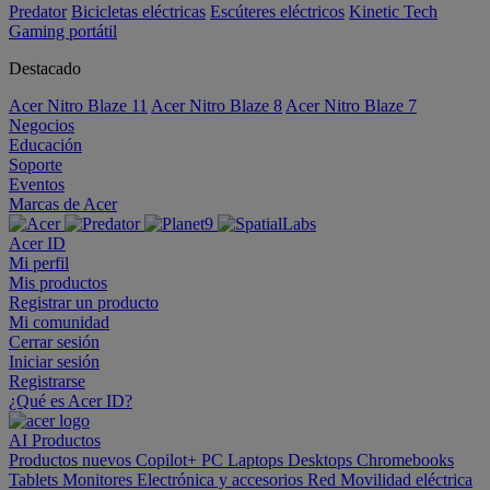
Predator
Bicicletas eléctricas
Escúteres eléctricos
Kinetic Tech
Gaming portátil
Destacado
Acer Nitro Blaze 11
Acer Nitro Blaze 8
Acer Nitro Blaze 7
Negocios
Educación
Soporte
Eventos
Marcas de Acer
Acer ID
Mi perfil
Mis productos
Registrar un producto
Mi comunidad
Cerrar sesión
Iniciar sesión
Registrarse
¿Qué es Acer ID?
AI
Productos
Productos nuevos
Copilot+ PC
Laptops
Desktops
Chromebooks
Tablets
Monitores
Electrónica y accesorios
Red
Movilidad eléctrica