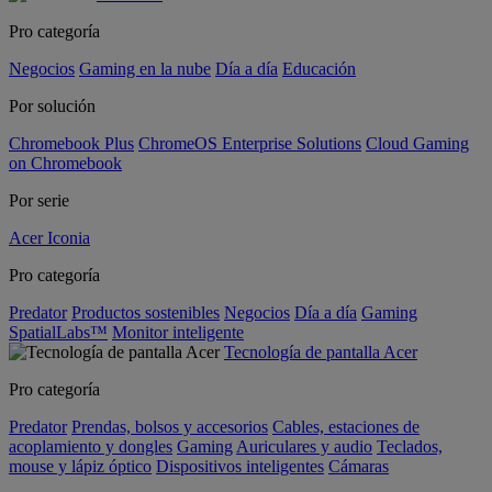
Pro categoría
Negocios
Gaming en la nube
Día a día
Educación
Por solución
Chromebook Plus
ChromeOS Enterprise Solutions
Cloud Gaming
on Chromebook
Por serie
Acer Iconia
Pro categoría
Predator
Productos sostenibles
Negocios
Día a día
Gaming
SpatialLabs™
Monitor inteligente
Tecnología de pantalla Acer
Pro categoría
Predator
Prendas, bolsos y accesorios
Cables, estaciones de
acoplamiento y dongles
Gaming
Auriculares y audio
Teclados,
mouse y lápiz óptico
Dispositivos inteligentes
Cámaras