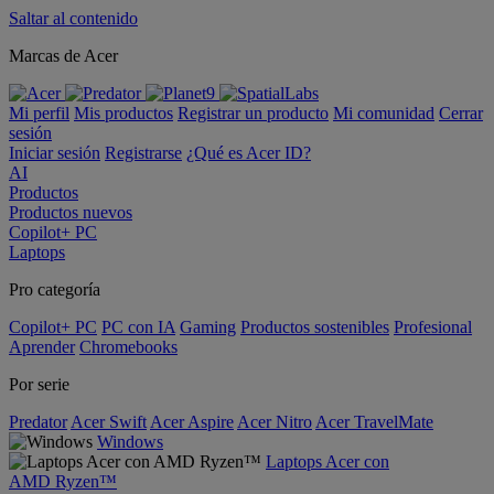
Saltar al contenido
Marcas de Acer
Mi perfil
Mis productos
Registrar un producto
Mi comunidad
Cerrar
sesión
Iniciar sesión
Registrarse
¿Qué es Acer ID?
AI
Productos
Productos nuevos
Copilot+ PC
Laptops
Pro categoría
Copilot+ PC
PC con IA
Gaming
Productos sostenibles
Profesional
Aprender
Chromebooks
Por serie
Predator
Acer Swift
Acer Aspire
Acer Nitro
Acer TravelMate
Windows
Laptops Acer con
AMD Ryzen™