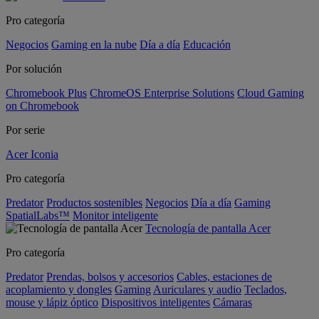
Pro categoría
Negocios
Gaming en la nube
Día a día
Educación
Por solución
Chromebook Plus
ChromeOS Enterprise Solutions
Cloud Gaming
on Chromebook
Por serie
Acer Iconia
Pro categoría
Predator
Productos sostenibles
Negocios
Día a día
Gaming
SpatialLabs™
Monitor inteligente
Tecnología de pantalla Acer
Pro categoría
Predator
Prendas, bolsos y accesorios
Cables, estaciones de
acoplamiento y dongles
Gaming
Auriculares y audio
Teclados,
mouse y lápiz óptico
Dispositivos inteligentes
Cámaras