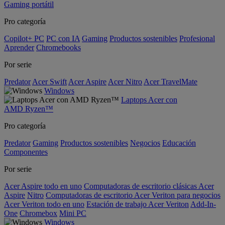
Gaming portátil
Pro categoría
Copilot+ PC
PC con IA
Gaming
Productos sostenibles
Profesional
Aprender
Chromebooks
Por serie
Predator
Acer Swift
Acer Aspire
Acer Nitro
Acer TravelMate
Windows
Laptops Acer con
AMD Ryzen™
Pro categoría
Predator
Gaming
Productos sostenibles
Negocios
Educación
Componentes
Por serie
Acer Aspire todo en uno
Computadoras de escritorio clásicas Acer
Aspire
Nitro
Computadoras de escritorio Acer Veriton para negocios
Acer Veriton todo en uno
Estación de trabajo Acer Veriton
Add-In-
One
Chromebox
Mini PC
Windows