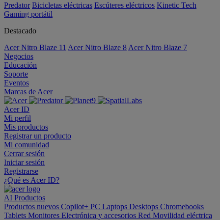
Predator
Bicicletas eléctricas
Escúteres eléctricos
Kinetic Tech
Gaming portátil
Destacado
Acer Nitro Blaze 11
Acer Nitro Blaze 8
Acer Nitro Blaze 7
Negocios
Educación
Soporte
Eventos
Marcas de Acer
Acer ID
Mi perfil
Mis productos
Registrar un producto
Mi comunidad
Cerrar sesión
Iniciar sesión
Registrarse
¿Qué es Acer ID?
AI
Productos
Productos nuevos
Copilot+ PC
Laptops
Desktops
Chromebooks
Tablets
Monitores
Electrónica y accesorios
Red
Movilidad eléctrica