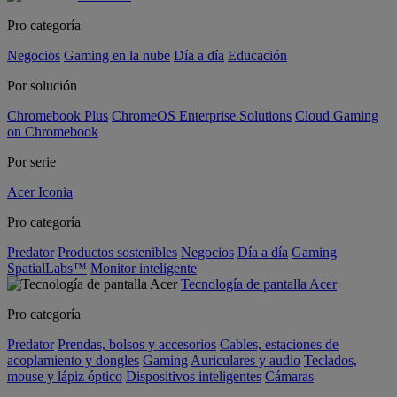
Pro categoría
Negocios
Gaming en la nube
Día a día
Educación
Por solución
Chromebook Plus
ChromeOS Enterprise Solutions
Cloud Gaming
on Chromebook
Por serie
Acer Iconia
Pro categoría
Predator
Productos sostenibles
Negocios
Día a día
Gaming
SpatialLabs™
Monitor inteligente
Tecnología de pantalla Acer
Pro categoría
Predator
Prendas, bolsos y accesorios
Cables, estaciones de
acoplamiento y dongles
Gaming
Auriculares y audio
Teclados,
mouse y lápiz óptico
Dispositivos inteligentes
Cámaras