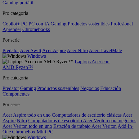
Gaming portátil
Pro categoría
Copilot+ PC
PC con IA
Gaming
Productos sostenibles
Profesional
Aprender
Chromebooks
Por serie
Predator
Acer Swift
Acer Aspire
Acer Nitro
Acer TravelMate
Windows
Laptops Acer con
AMD Ryzen™
Pro categoría
Predator
Gaming
Productos sostenibles
Negocios
Educación
Componentes
Por serie
Acer Aspire todo en uno
Computadoras de escritorio clásicas Acer
Aspire
Nitro
Computadoras de escritorio Acer Veriton para negocios
Acer Veriton todo en uno
Estación de trabajo Acer Veriton
Add-In-
One
Chromebox
Mini PC
Windows