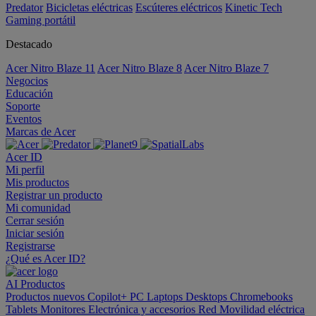
Predator
Bicicletas eléctricas
Escúteres eléctricos
Kinetic Tech
Gaming portátil
Destacado
Acer Nitro Blaze 11
Acer Nitro Blaze 8
Acer Nitro Blaze 7
Negocios
Educación
Soporte
Eventos
Marcas de Acer
Acer ID
Mi perfil
Mis productos
Registrar un producto
Mi comunidad
Cerrar sesión
Iniciar sesión
Registrarse
¿Qué es Acer ID?
AI
Productos
Productos nuevos
Copilot+ PC
Laptops
Desktops
Chromebooks
Tablets
Monitores
Electrónica y accesorios
Red
Movilidad eléctrica