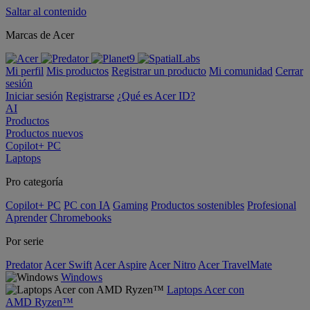
Saltar al contenido
Marcas de Acer
Mi perfil
Mis productos
Registrar un producto
Mi comunidad
Cerrar
sesión
Iniciar sesión
Registrarse
¿Qué es Acer ID?
AI
Productos
Productos nuevos
Copilot+ PC
Laptops
Pro categoría
Copilot+ PC
PC con IA
Gaming
Productos sostenibles
Profesional
Aprender
Chromebooks
Por serie
Predator
Acer Swift
Acer Aspire
Acer Nitro
Acer TravelMate
Windows
Laptops Acer con
AMD Ryzen™