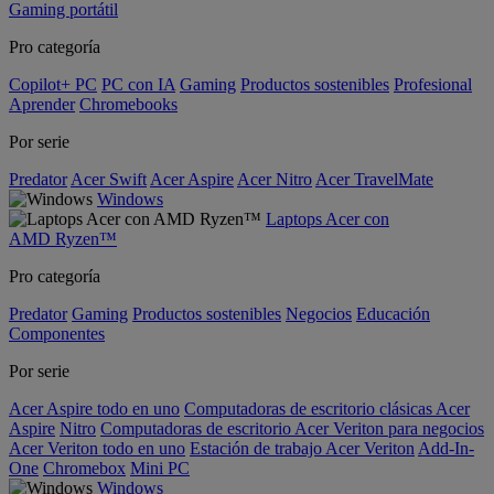
Gaming portátil
Pro categoría
Copilot+ PC
PC con IA
Gaming
Productos sostenibles
Profesional
Aprender
Chromebooks
Por serie
Predator
Acer Swift
Acer Aspire
Acer Nitro
Acer TravelMate
Windows
Laptops Acer con
AMD Ryzen™
Pro categoría
Predator
Gaming
Productos sostenibles
Negocios
Educación
Componentes
Por serie
Acer Aspire todo en uno
Computadoras de escritorio clásicas Acer
Aspire
Nitro
Computadoras de escritorio Acer Veriton para negocios
Acer Veriton todo en uno
Estación de trabajo Acer Veriton
Add-In-
One
Chromebox
Mini PC
Windows