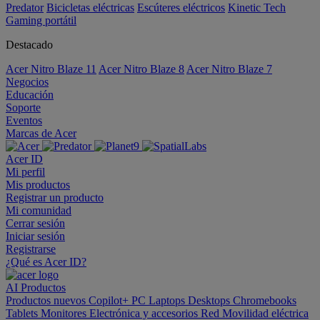
Predator
Bicicletas eléctricas
Escúteres eléctricos
Kinetic Tech
Gaming portátil
Destacado
Acer Nitro Blaze 11
Acer Nitro Blaze 8
Acer Nitro Blaze 7
Negocios
Educación
Soporte
Eventos
Marcas de Acer
Acer ID
Mi perfil
Mis productos
Registrar un producto
Mi comunidad
Cerrar sesión
Iniciar sesión
Registrarse
¿Qué es Acer ID?
AI
Productos
Productos nuevos
Copilot+ PC
Laptops
Desktops
Chromebooks
Tablets
Monitores
Electrónica y accesorios
Red
Movilidad eléctrica