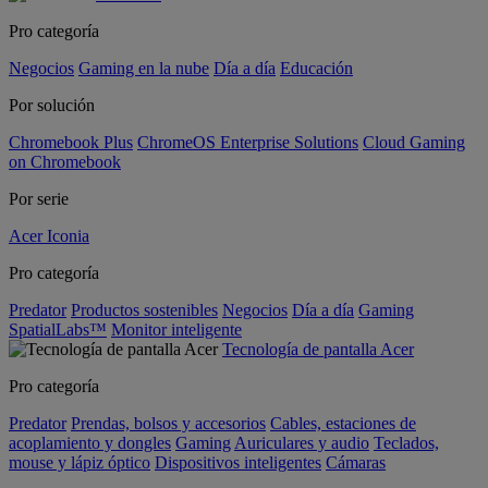
Pro categoría
Negocios
Gaming en la nube
Día a día
Educación
Por solución
Chromebook Plus
ChromeOS Enterprise Solutions
Cloud Gaming
on Chromebook
Por serie
Acer Iconia
Pro categoría
Predator
Productos sostenibles
Negocios
Día a día
Gaming
SpatialLabs™
Monitor inteligente
Tecnología de pantalla Acer
Pro categoría
Predator
Prendas, bolsos y accesorios
Cables, estaciones de
acoplamiento y dongles
Gaming
Auriculares y audio
Teclados,
mouse y lápiz óptico
Dispositivos inteligentes
Cámaras