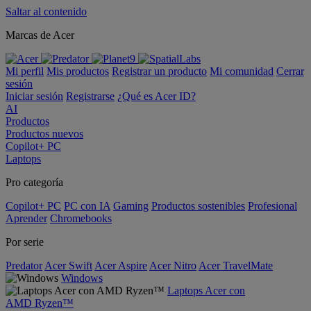
Saltar al contenido
Marcas de Acer
Mi perfil
Mis productos
Registrar un producto
Mi comunidad
Cerrar
sesión
Iniciar sesión
Registrarse
¿Qué es Acer ID?
AI
Productos
Productos nuevos
Copilot+ PC
Laptops
Pro categoría
Copilot+ PC
PC con IA
Gaming
Productos sostenibles
Profesional
Aprender
Chromebooks
Por serie
Predator
Acer Swift
Acer Aspire
Acer Nitro
Acer TravelMate
Windows
Laptops Acer con
AMD Ryzen™