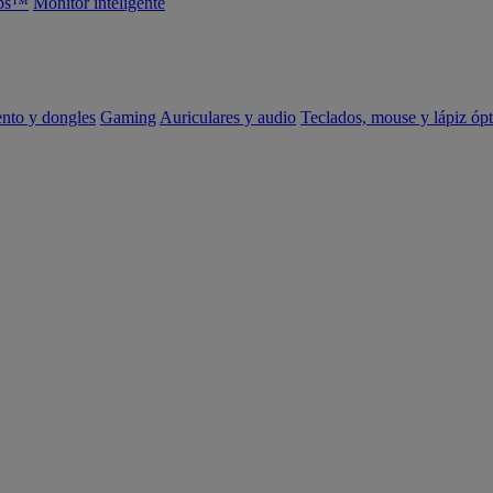
abs™
Monitor inteligente
ento y dongles
Gaming
Auriculares y audio
Teclados, mouse y lápiz ópt