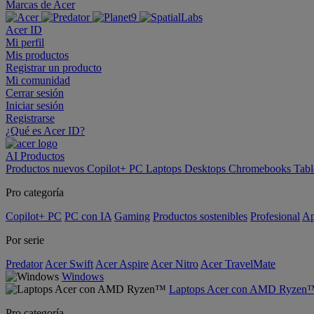
Marcas de Acer
Acer ID
Mi perfil
Mis productos
Registrar un producto
Mi comunidad
Cerrar sesión
Iniciar sesión
Registrarse
¿Qué es Acer ID?
AI
Productos
Productos nuevos
Copilot+ PC
Laptops
Desktops
Chromebooks
Tabl
Pro categoría
Copilot+ PC
PC con IA
Gaming
Productos sostenibles
Profesional
Ap
Por serie
Predator
Acer Swift
Acer Aspire
Acer Nitro
Acer TravelMate
Windows
Laptops Acer con AMD Ryzen
Pro categoría