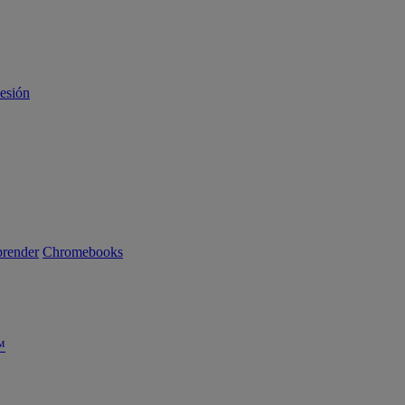
sesión
render
Chromebooks
™