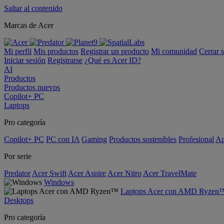
Saltar al contenido
Marcas de Acer
Mi perfil
Mis productos
Registrar un producto
Mi comunidad
Cerrar 
Iniciar sesión
Registrarse
¿Qué es Acer ID?
AI
Productos
Productos nuevos
Copilot+ PC
Laptops
Pro categoría
Copilot+ PC
PC con IA
Gaming
Productos sostenibles
Profesional
Ap
Por serie
Predator
Acer Swift
Acer Aspire
Acer Nitro
Acer TravelMate
Windows
Laptops Acer con AMD Ryzen
Desktops
Pro categoría