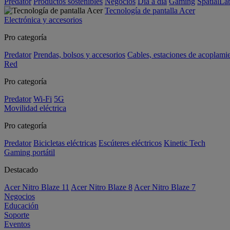
Predator
Productos sostenibles
Negocios
Día a día
Gaming
SpatialL
Tecnología de pantalla Acer
Electrónica y accesorios
Pro categoría
Predator
Prendas, bolsos y accesorios
Cables, estaciones de acoplami
Red
Pro categoría
Predator
Wi-Fi
5G
Movilidad eléctrica
Pro categoría
Predator
Bicicletas eléctricas
Escúteres eléctricos
Kinetic Tech
Gaming portátil
Destacado
Acer Nitro Blaze 11
Acer Nitro Blaze 8
Acer Nitro Blaze 7
Negocios
Educación
Soporte
Eventos