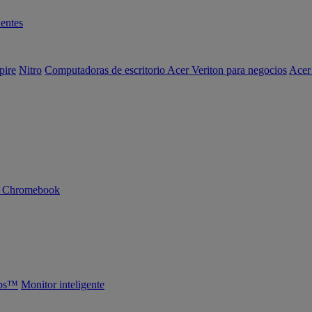
entes
pire
Nitro
Computadoras de escritorio Acer Veriton para negocios
Acer
n Chromebook
abs™
Monitor inteligente