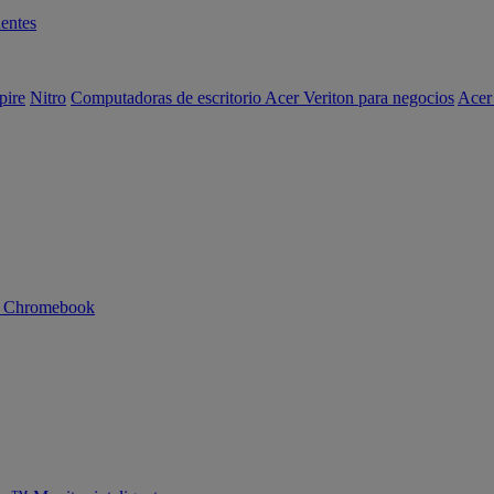
entes
pire
Nitro
Computadoras de escritorio Acer Veriton para negocios
Acer
n Chromebook