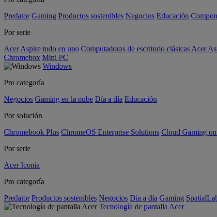
Predator
Gaming
Productos sostenibles
Negocios
Educación
Compon
Por serie
Acer Aspire todo en uno
Computadoras de escritorio clásicas Acer As
Chromebox
Mini PC
Windows
Pro categoría
Negocios
Gaming en la nube
Día a día
Educación
Por solución
Chromebook Plus
ChromeOS Enterprise Solutions
Cloud Gaming o
Por serie
Acer Iconia
Pro categoría
Predator
Productos sostenibles
Negocios
Día a día
Gaming
SpatialL
Tecnología de pantalla Acer