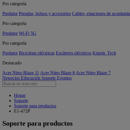
Pro categoría
Predator
Prendas, bolsos y accesorios
Cables, estaciones de acoplami
Pro categoría
Predator
Wi-Fi
5G
Pro categoría
Predator
Bicicletas eléctricas
Escúteres eléctricos
Kinetic Tech
Destacado
Acer Nitro Blaze 11
Acer Nitro Blaze 8
Acer Nitro Blaze 7
Negocios
Educación
Soporte
Eventos
Hogar
Soporte
Soporte para productos
E1-472P
Soporte para productos