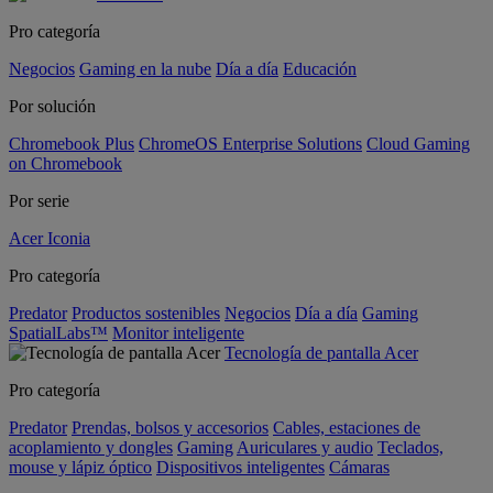
Pro categoría
Negocios
Gaming en la nube
Día a día
Educación
Por solución
Chromebook Plus
ChromeOS Enterprise Solutions
Cloud Gaming
on Chromebook
Por serie
Acer Iconia
Pro categoría
Predator
Productos sostenibles
Negocios
Día a día
Gaming
SpatialLabs™
Monitor inteligente
Tecnología de pantalla Acer
Pro categoría
Predator
Prendas, bolsos y accesorios
Cables, estaciones de
acoplamiento y dongles
Gaming
Auriculares y audio
Teclados,
mouse y lápiz óptico
Dispositivos inteligentes
Cámaras