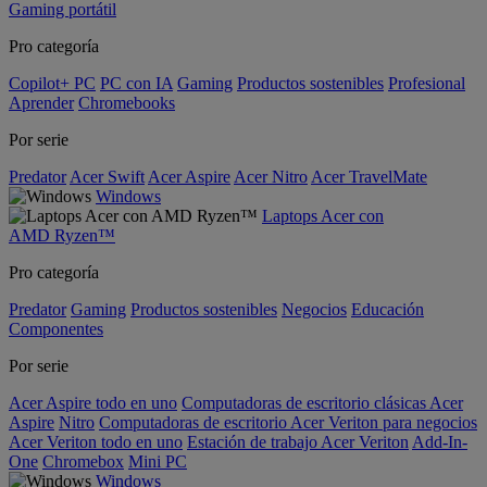
Gaming portátil
Pro categoría
Copilot+ PC
PC con IA
Gaming
Productos sostenibles
Profesional
Aprender
Chromebooks
Por serie
Predator
Acer Swift
Acer Aspire
Acer Nitro
Acer TravelMate
Windows
Laptops Acer con
AMD Ryzen™
Pro categoría
Predator
Gaming
Productos sostenibles
Negocios
Educación
Componentes
Por serie
Acer Aspire todo en uno
Computadoras de escritorio clásicas Acer
Aspire
Nitro
Computadoras de escritorio Acer Veriton para negocios
Acer Veriton todo en uno
Estación de trabajo Acer Veriton
Add-In-
One
Chromebox
Mini PC
Windows