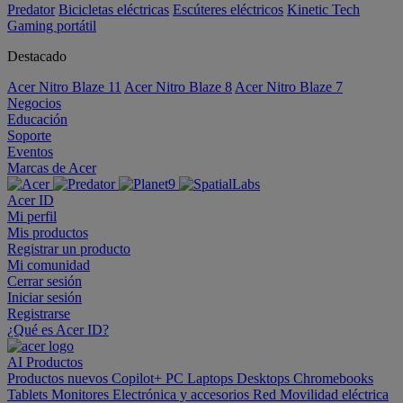
Predator
Bicicletas eléctricas
Escúteres eléctricos
Kinetic Tech
Gaming portátil
Destacado
Acer Nitro Blaze 11
Acer Nitro Blaze 8
Acer Nitro Blaze 7
Negocios
Educación
Soporte
Eventos
Marcas de Acer
Acer ID
Mi perfil
Mis productos
Registrar un producto
Mi comunidad
Cerrar sesión
Iniciar sesión
Registrarse
¿Qué es Acer ID?
AI
Productos
Productos nuevos
Copilot+ PC
Laptops
Desktops
Chromebooks
Tablets
Monitores
Electrónica y accesorios
Red
Movilidad eléctrica