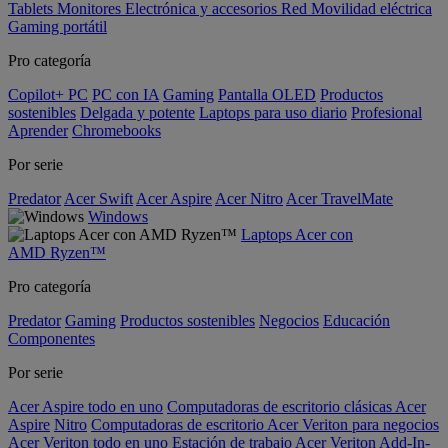
Tablets
Monitores
Electrónica y accesorios
Red
Movilidad eléctrica
Gaming portátil
Pro categoría
Copilot+ PC
PC con IA
Gaming
Pantalla OLED
Productos
sostenibles
Delgada y potente
Laptops para uso diario
Profesional
Aprender
Chromebooks
Por serie
Predator
Acer Swift
Acer Aspire
Acer Nitro
Acer TravelMate
Windows
Laptops Acer con
AMD Ryzen™
Pro categoría
Predator
Gaming
Productos sostenibles
Negocios
Educación
Componentes
Por serie
Acer Aspire todo en uno
Computadoras de escritorio clásicas Acer
Aspire
Nitro
Computadoras de escritorio Acer Veriton para negocios
Acer Veriton todo en uno
Estación de trabajo Acer Veriton
Add-In-