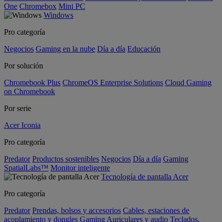
One
Chromebox
Mini PC
Windows
Pro categoría
Negocios
Gaming en la nube
Día a día
Educación
Por solución
Chromebook Plus
ChromeOS Enterprise Solutions
Cloud Gaming
on Chromebook
Por serie
Acer Iconia
Pro categoría
Predator
Productos sostenibles
Negocios
Día a día
Gaming
SpatialLabs™
Monitor inteligente
Tecnología de pantalla Acer
Pro categoría
Predator
Prendas, bolsos y accesorios
Cables, estaciones de
acoplamiento y dongles
Gaming
Auriculares y audio
Teclados,