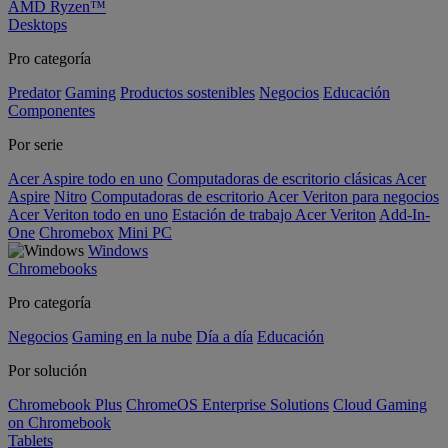
AMD Ryzen™
Desktops
Pro categoría
Predator
Gaming
Productos sostenibles
Negocios
Educación
Componentes
Por serie
Acer Aspire todo en uno
Computadoras de escritorio clásicas Acer
Aspire
Nitro
Computadoras de escritorio Acer Veriton para negocios
Acer Veriton todo en uno
Estación de trabajo Acer Veriton
Add-In-
One
Chromebox
Mini PC
Windows
Chromebooks
Pro categoría
Negocios
Gaming en la nube
Día a día
Educación
Por solución
Chromebook Plus
ChromeOS Enterprise Solutions
Cloud Gaming
on Chromebook
Tablets