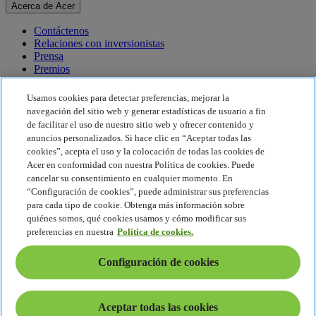
Acerca de Acer
Contáctenos
Relaciones con inversionistas
Prensa
Premios
Eventos
Usamos cookies para detectar preferencias, mejorar la
Sostenibilidad
navegación del sitio web y generar estadísticas de usuario a fin
de facilitar el uso de nuestro sitio web y ofrecer contenido y
Sostenibilidad
anuncios personalizados. Si hace clic en “Aceptar todas las
cookies”, acepta el uso y la colocación de todas las cookies de
Responsabilidad social corporativa
Acer en conformidad con nuestra Política de cookies. Puede
Huella de carbono del producto
cancelar su consentimiento en cualquier momento. En
Proyecto Humanity
“Configuración de cookies”, puede administrar sus preferencias
Earthion
para cada tipo de cookie. Obtenga más información sobre
Política de privacidad
quiénes somos, qué cookies usamos y cómo modificar sus
Política de cookies
preferencias en nuestra
Política de cookies.
Aviso legal
Información legal adicional
Configuración de cookies
Política de accesibilidad
Configuración de cookies
América Latina - Español
Aceptar todas las cookies