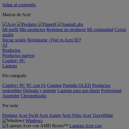
Saltar al contenido
Marcas de Acer
Mi perfil
Mis productos
Registrar un producto
Mi comunidad
Cerrar
sesión
Iniciar sesión
Registrarse
¿Qué es Acer ID?
AI
Productos
Productos nuevos
Copilot+ PC
Laptops
Pro categoría
Copilot+ PC
PC con IA
Gaming
Pantalla OLED
Productos
sostenibles
Delgada y potente
Laptops para uso diario
Profesional
Aprender
Chromebooks
Por serie
Predator
Acer Swift
Acer Aspire
Acer Nitro
Acer TravelMate
Windows
Laptops Acer con