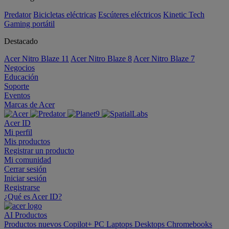
Predator
Bicicletas eléctricas
Escúteres eléctricos
Kinetic Tech
Gaming portátil
Destacado
Acer Nitro Blaze 11
Acer Nitro Blaze 8
Acer Nitro Blaze 7
Negocios
Educación
Soporte
Eventos
Marcas de Acer
Acer ID
Mi perfil
Mis productos
Registrar un producto
Mi comunidad
Cerrar sesión
Iniciar sesión
Registrarse
¿Qué es Acer ID?
AI
Productos
Productos nuevos
Copilot+ PC
Laptops
Desktops
Chromebooks