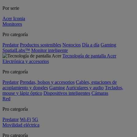
Por serie
Acer Iconia
Monitores
Pro categoría
Predator
Productos sostenibles
Negocios
Día a día
Gaming
SpatialLabs™
Monitor inteligente
Tecnología de pantalla Acer
Electrónica y accesorios
Pro categoría
Predator
Prendas, bolsos y accesorios
Cables, estaciones de
acoplamiento y dongles
Gaming
Auriculares y audio
Teclados,
mouse y lápiz óptico
Dispositivos inteligentes
Cámaras
Red
Pro categoría
Predator
Wi-Fi
5G
Movilidad eléctrica
Pro categoría