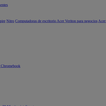
entes
pire
Nitro
Computadoras de escritorio Acer Veriton para negocios
Acer
n Chromebook