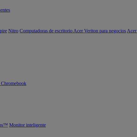
entes
pire
Nitro
Computadoras de escritorio Acer Veriton para negocios
Acer
n Chromebook
abs™
Monitor inteligente