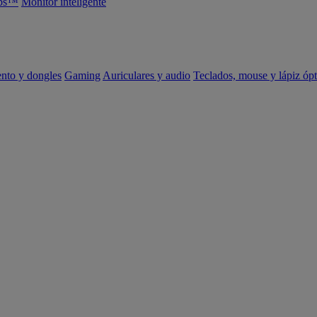
abs™
Monitor inteligente
ento y dongles
Gaming
Auriculares y audio
Teclados, mouse y lápiz ópt