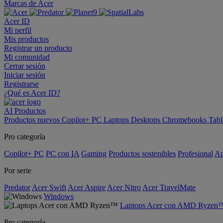
Marcas de Acer
Acer ID
Mi perfil
Mis productos
Registrar un producto
Mi comunidad
Cerrar sesión
Iniciar sesión
Registrarse
¿Qué es Acer ID?
AI
Productos
Productos nuevos
Copilot+ PC
Laptops
Desktops
Chromebooks
Tabl
Pro categoría
Copilot+ PC
PC con IA
Gaming
Productos sostenibles
Profesional
Ap
Por serie
Predator
Acer Swift
Acer Aspire
Acer Nitro
Acer TravelMate
Windows
Laptops Acer con AMD Ryzen
Pro categoría