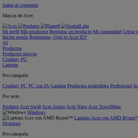
Saltar al contenido
Marcas de Acer
Mi perfil
Mis productos
Registrar un producto
Mi comunidad
Cerrar 
Iniciar sesión
Registrarse
¿Qué es Acer ID?
AI
Productos
Productos nuevos
Copilot+ PC
Laptops
Pro categoría
Copilot+ PC
PC con IA
Gaming
Productos sostenibles
Profesional
Ap
Por serie
Predator
Acer Swift
Acer Aspire
Acer Nitro
Acer TravelMate
Windows
Laptops Acer con AMD Ryzen
Desktops
Pro categoría