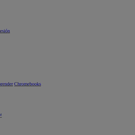
sesión
render
Chromebooks
™