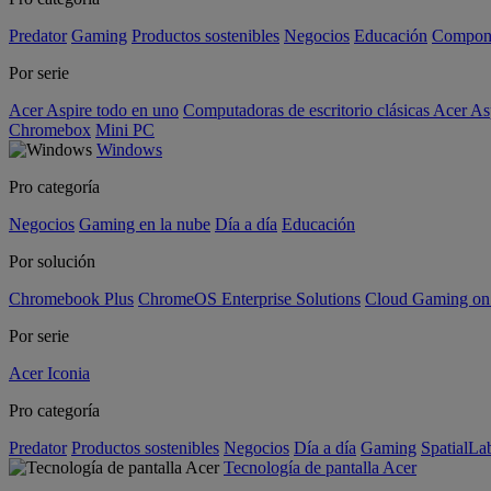
Predator
Gaming
Productos sostenibles
Negocios
Educación
Compon
Por serie
Acer Aspire todo en uno
Computadoras de escritorio clásicas Acer As
Chromebox
Mini PC
Windows
Pro categoría
Negocios
Gaming en la nube
Día a día
Educación
Por solución
Chromebook Plus
ChromeOS Enterprise Solutions
Cloud Gaming o
Por serie
Acer Iconia
Pro categoría
Predator
Productos sostenibles
Negocios
Día a día
Gaming
SpatialL
Tecnología de pantalla Acer