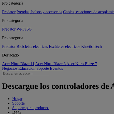
Pro categoría
Predator
Prendas, bolsos y accesorios
Cables, estaciones de acoplami
Pro categoría
Predator
Wi-Fi
5G
Pro categoría
Predator
Bicicletas eléctricas
Escúteres eléctricos
Kinetic Tech
Destacado
Acer Nitro Blaze 11
Acer Nitro Blaze 8
Acer Nitro Blaze 7
Negocios
Educación
Soporte
Eventos
Descargue los controladores de 
Hogar
Soporte
Soporte para productos
D443