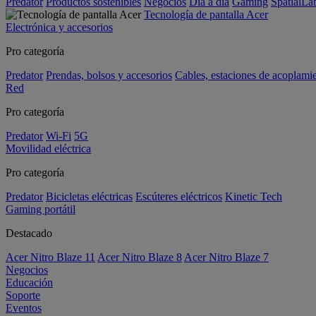
Predator
Productos sostenibles
Negocios
Día a día
Gaming
SpatialL
Tecnología de pantalla Acer
Electrónica y accesorios
Pro categoría
Predator
Prendas, bolsos y accesorios
Cables, estaciones de acoplami
Red
Pro categoría
Predator
Wi-Fi
5G
Movilidad eléctrica
Pro categoría
Predator
Bicicletas eléctricas
Escúteres eléctricos
Kinetic Tech
Gaming portátil
Destacado
Acer Nitro Blaze 11
Acer Nitro Blaze 8
Acer Nitro Blaze 7
Negocios
Educación
Soporte
Eventos