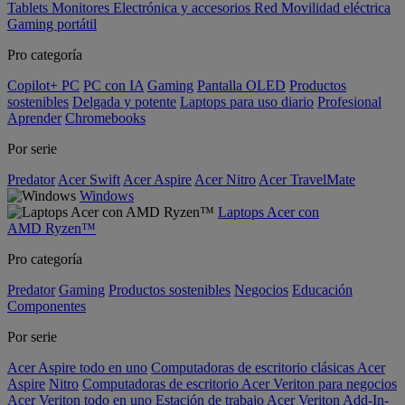
Tablets
Monitores
Electrónica y accesorios
Red
Movilidad eléctrica
Gaming portátil
Pro categoría
Copilot+ PC
PC con IA
Gaming
Pantalla OLED
Productos
sostenibles
Delgada y potente
Laptops para uso diario
Profesional
Aprender
Chromebooks
Por serie
Predator
Acer Swift
Acer Aspire
Acer Nitro
Acer TravelMate
Windows
Laptops Acer con
AMD Ryzen™
Pro categoría
Predator
Gaming
Productos sostenibles
Negocios
Educación
Componentes
Por serie
Acer Aspire todo en uno
Computadoras de escritorio clásicas Acer
Aspire
Nitro
Computadoras de escritorio Acer Veriton para negocios
Acer Veriton todo en uno
Estación de trabajo Acer Veriton
Add-In-