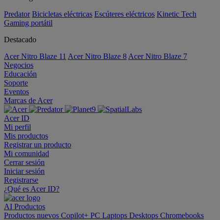
Predator
Bicicletas eléctricas
Escúteres eléctricos
Kinetic Tech
Gaming portátil
Destacado
Acer Nitro Blaze 11
Acer Nitro Blaze 8
Acer Nitro Blaze 7
Negocios
Educación
Soporte
Eventos
Marcas de Acer
Acer ID
Mi perfil
Mis productos
Registrar un producto
Mi comunidad
Cerrar sesión
Iniciar sesión
Registrarse
¿Qué es Acer ID?
AI
Productos
Productos nuevos
Copilot+ PC
Laptops
Desktops
Chromebooks