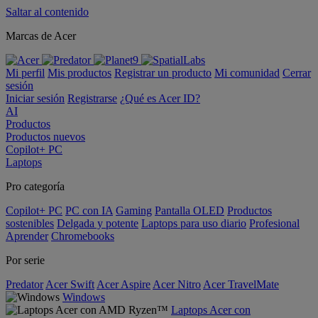
Saltar al contenido
Marcas de Acer
Mi perfil
Mis productos
Registrar un producto
Mi comunidad
Cerrar
sesión
Iniciar sesión
Registrarse
¿Qué es Acer ID?
AI
Productos
Productos nuevos
Copilot+ PC
Laptops
Pro categoría
Copilot+ PC
PC con IA
Gaming
Pantalla OLED
Productos
sostenibles
Delgada y potente
Laptops para uso diario
Profesional
Aprender
Chromebooks
Por serie
Predator
Acer Swift
Acer Aspire
Acer Nitro
Acer TravelMate
Windows
Laptops Acer con