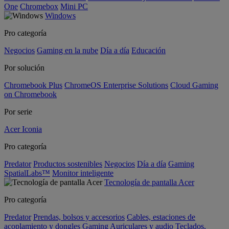
One
Chromebox
Mini PC
Windows
Pro categoría
Negocios
Gaming en la nube
Día a día
Educación
Por solución
Chromebook Plus
ChromeOS Enterprise Solutions
Cloud Gaming
on Chromebook
Por serie
Acer Iconia
Pro categoría
Predator
Productos sostenibles
Negocios
Día a día
Gaming
SpatialLabs™
Monitor inteligente
Tecnología de pantalla Acer
Pro categoría
Predator
Prendas, bolsos y accesorios
Cables, estaciones de
acoplamiento y dongles
Gaming
Auriculares y audio
Teclados,