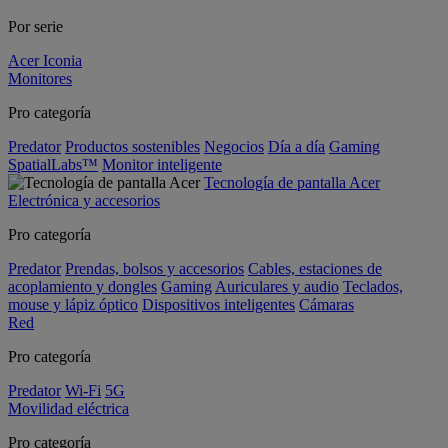
Por serie
Acer Iconia
Monitores
Pro categoría
Predator
Productos sostenibles
Negocios
Día a día
Gaming
SpatialLabs™
Monitor inteligente
Tecnología de pantalla Acer
Electrónica y accesorios
Pro categoría
Predator
Prendas, bolsos y accesorios
Cables, estaciones de
acoplamiento y dongles
Gaming
Auriculares y audio
Teclados,
mouse y lápiz óptico
Dispositivos inteligentes
Cámaras
Red
Pro categoría
Predator
Wi-Fi
5G
Movilidad eléctrica
Pro categoría