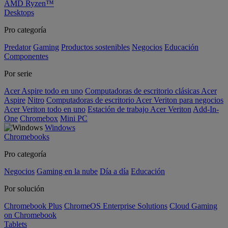
AMD Ryzen™
Desktops
Pro categoría
Predator
Gaming
Productos sostenibles
Negocios
Educación
Componentes
Por serie
Acer Aspire todo en uno
Computadoras de escritorio clásicas Acer
Aspire
Nitro
Computadoras de escritorio Acer Veriton para negocios
Acer Veriton todo en uno
Estación de trabajo Acer Veriton
Add-In-
One
Chromebox
Mini PC
Windows
Chromebooks
Pro categoría
Negocios
Gaming en la nube
Día a día
Educación
Por solución
Chromebook Plus
ChromeOS Enterprise Solutions
Cloud Gaming
on Chromebook
Tablets