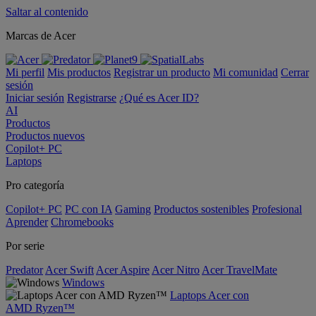
Saltar al contenido
Marcas de Acer
Mi perfil
Mis productos
Registrar un producto
Mi comunidad
Cerrar
sesión
Iniciar sesión
Registrarse
¿Qué es Acer ID?
AI
Productos
Productos nuevos
Copilot+ PC
Laptops
Pro categoría
Copilot+ PC
PC con IA
Gaming
Productos sostenibles
Profesional
Aprender
Chromebooks
Por serie
Predator
Acer Swift
Acer Aspire
Acer Nitro
Acer TravelMate
Windows
Laptops Acer con
AMD Ryzen™