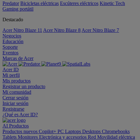
Predator
Bicicletas eléctricas
Escúteres eléctricos
Kinetic Tech
Gaming portátil
Destacado
Acer Nitro Blaze 11
Acer Nitro Blaze 8
Acer Nitro Blaze 7
Negocios
Educación
Soporte
Eventos
Marcas de Acer
Acer ID
Mi perfil
Mis productos
Registrar un producto
Mi comunidad
Cerrar sesión
Iniciar sesión
Registrarse
¿Qué es Acer ID?
AI
Productos
Productos nuevos
Copilot+ PC
Laptops
Desktops
Chromebooks
Tablets
Monitores
Electrónica y accesorios
Red
Movilidad eléctrica