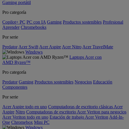
Gaming portátil
Pro categoría
Copilot+ PC
PC con IA
Gaming
Productos sostenibles
Profesional
Aprender
Chromebooks
Por serie
Predator
Acer Swift
Acer Aspire
Acer Nitro
Acer TravelMate
Windows
Laptops Acer con
AMD Ryzen™
Pro categoría
Predator
Gaming
Productos sostenibles
Negocios
Educación
Componentes
Por serie
Acer Aspire todo en uno
Computadoras de escritorio clásicas Acer
Aspire
Nitro
Computadoras de escritorio Acer Veriton para negocios
Acer Veriton todo en uno
Estación de trabajo Acer Veriton
Add-In-
One
Chromebox
Mini PC
Windows