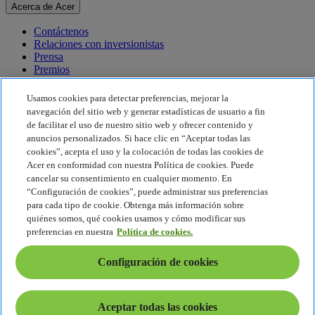
Acerca de Acer
Contáctenos
Relaciones con inversionistas
Prensa
Premios
Eventos
Usamos cookies para detectar preferencias, mejorar la
Sostenibilidad
navegación del sitio web y generar estadísticas de usuario a fin
de facilitar el uso de nuestro sitio web y ofrecer contenido y
Sostenibilidad
anuncios personalizados. Si hace clic en “Aceptar todas las
cookies”, acepta el uso y la colocación de todas las cookies de
Responsabilidad social corporativa
Acer en conformidad con nuestra Política de cookies. Puede
Huella de carbono del producto
cancelar su consentimiento en cualquier momento. En
Proyecto Humanity
“Configuración de cookies”, puede administrar sus preferencias
Earthion
para cada tipo de cookie. Obtenga más información sobre
Política de privacidad
quiénes somos, qué cookies usamos y cómo modificar sus
Política de cookies
preferencias en nuestra
Política de cookies.
Aviso legal
Información legal adicional
Configuración de cookies
Política de accesibilidad
Configuración de cookies
América Latina - Español
Aceptar todas las cookies