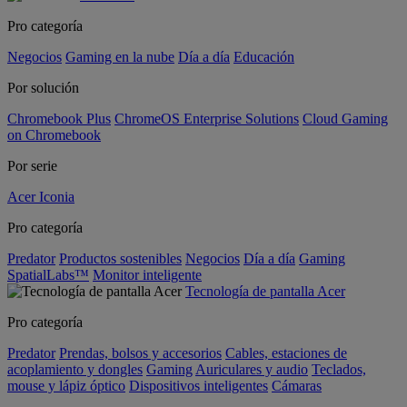
Pro categoría
Negocios
Gaming en la nube
Día a día
Educación
Por solución
Chromebook Plus
ChromeOS Enterprise Solutions
Cloud Gaming
on Chromebook
Por serie
Acer Iconia
Pro categoría
Predator
Productos sostenibles
Negocios
Día a día
Gaming
SpatialLabs™
Monitor inteligente
Tecnología de pantalla Acer
Pro categoría
Predator
Prendas, bolsos y accesorios
Cables, estaciones de
acoplamiento y dongles
Gaming
Auriculares y audio
Teclados,
mouse y lápiz óptico
Dispositivos inteligentes
Cámaras