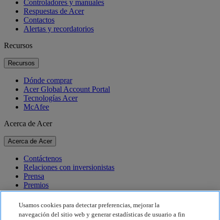
Controladores y manuales
Respuestas de Acer
Contactos
Alertas y recordatorios
Recursos
Recursos
Dónde comprar
Acer Global Account Portal
Tecnologías Acer
McAfee
Acerca de Acer
Acerca de Acer
Contáctenos
Relaciones con inversionistas
Prensa
Premios
Eventos
Usamos cookies para detectar preferencias, mejorar la
Sostenibilidad
navegación del sitio web y generar estadísticas de usuario a fin