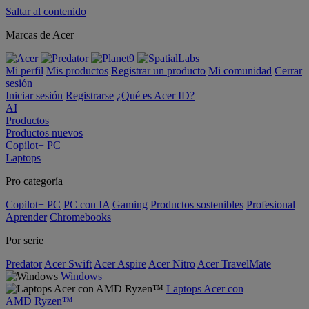
Saltar al contenido
Marcas de Acer
Mi perfil
Mis productos
Registrar un producto
Mi comunidad
Cerrar
sesión
Iniciar sesión
Registrarse
¿Qué es Acer ID?
AI
Productos
Productos nuevos
Copilot+ PC
Laptops
Pro categoría
Copilot+ PC
PC con IA
Gaming
Productos sostenibles
Profesional
Aprender
Chromebooks
Por serie
Predator
Acer Swift
Acer Aspire
Acer Nitro
Acer TravelMate
Windows
Laptops Acer con
AMD Ryzen™