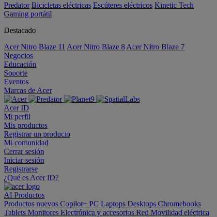
Predator
Bicicletas eléctricas
Escúteres eléctricos
Kinetic Tech
Gaming portátil
Destacado
Acer Nitro Blaze 11
Acer Nitro Blaze 8
Acer Nitro Blaze 7
Negocios
Educación
Soporte
Eventos
Marcas de Acer
Acer ID
Mi perfil
Mis productos
Registrar un producto
Mi comunidad
Cerrar sesión
Iniciar sesión
Registrarse
¿Qué es Acer ID?
AI
Productos
Productos nuevos
Copilot+ PC
Laptops
Desktops
Chromebooks
Tablets
Monitores
Electrónica y accesorios
Red
Movilidad eléctrica