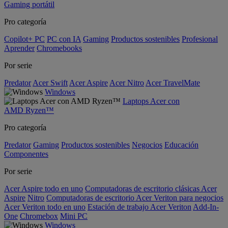
Gaming portátil
Pro categoría
Copilot+ PC
PC con IA
Gaming
Productos sostenibles
Profesional
Aprender
Chromebooks
Por serie
Predator
Acer Swift
Acer Aspire
Acer Nitro
Acer TravelMate
Windows
Laptops Acer con
AMD Ryzen™
Pro categoría
Predator
Gaming
Productos sostenibles
Negocios
Educación
Componentes
Por serie
Acer Aspire todo en uno
Computadoras de escritorio clásicas Acer
Aspire
Nitro
Computadoras de escritorio Acer Veriton para negocios
Acer Veriton todo en uno
Estación de trabajo Acer Veriton
Add-In-
One
Chromebox
Mini PC
Windows