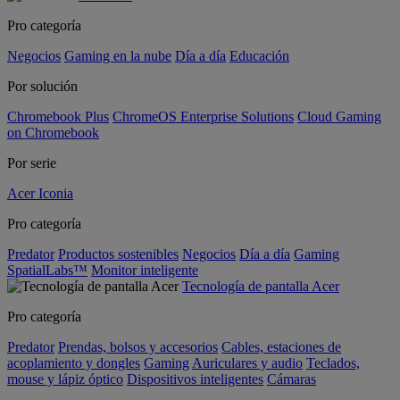
Pro categoría
Negocios
Gaming en la nube
Día a día
Educación
Por solución
Chromebook Plus
ChromeOS Enterprise Solutions
Cloud Gaming
on Chromebook
Por serie
Acer Iconia
Pro categoría
Predator
Productos sostenibles
Negocios
Día a día
Gaming
SpatialLabs™
Monitor inteligente
Tecnología de pantalla Acer
Pro categoría
Predator
Prendas, bolsos y accesorios
Cables, estaciones de
acoplamiento y dongles
Gaming
Auriculares y audio
Teclados,
mouse y lápiz óptico
Dispositivos inteligentes
Cámaras