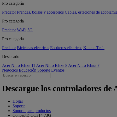
Pro categoría
Predator
Prendas, bolsos y accesorios
Cables, estaciones de acoplami
Pro categoría
Predator
Wi-Fi
5G
Pro categoría
Predator
Bicicletas eléctricas
Escúteres eléctricos
Kinetic Tech
Destacado
Acer Nitro Blaze 11
Acer Nitro Blaze 8
Acer Nitro Blaze 7
Negocios
Educación
Soporte
Eventos
Descargue los controladores de
Hogar
Soporte
Soporte para productos
ConceptD CC314-73G