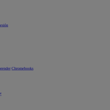
sesión
render
Chromebooks
™