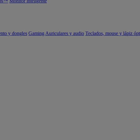
abs™
Monitor inteligente
ento y dongles
Gaming
Auriculares y audio
Teclados, mouse y lápiz ópt