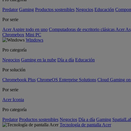
Predator
Gaming
Productos sostenibles
Negocios
Educación
Compon
Por serie
Acer Aspire todo en uno
Computadoras de escritorio clásicas Acer As
Chromebox
Mini PC
Windows
Pro categoría
Negocios
Gaming en la nube
Día a día
Educación
Por solución
Chromebook Plus
ChromeOS Enterprise Solutions
Cloud Gaming o
Por serie
Acer Iconia
Pro categoría
Predator
Productos sostenibles
Negocios
Día a día
Gaming
SpatialL
Tecnología de pantalla Acer