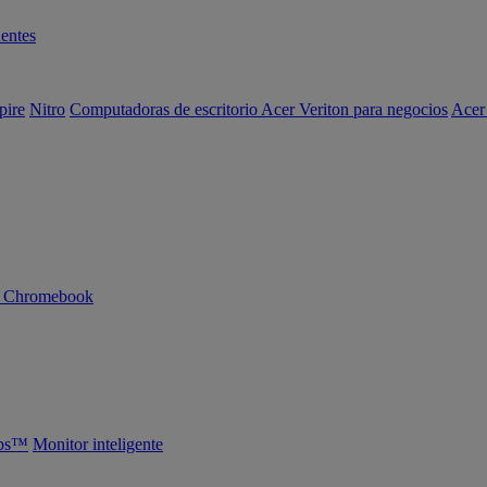
entes
pire
Nitro
Computadoras de escritorio Acer Veriton para negocios
Acer
n Chromebook
abs™
Monitor inteligente