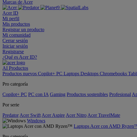
Marcas de Acer
Acer ID
Mi perfil
Mis productos
Registrar un producto
Mi comunidad
Cerrar sesión
Iniciar sesión
Registrarse
¿Qué es Acer ID?
AI
Productos
Productos nuevos
Copilot+ PC
Laptops
Desktops
Chromebooks
Tabl
Pro categoría
Copilot+ PC
PC con IA
Gaming
Productos sostenibles
Profesional
Ap
Por serie
Predator
Acer Swift
Acer Aspire
Acer Nitro
Acer TravelMate
Windows
Laptops Acer con AMD Ryzen
Pro categoría