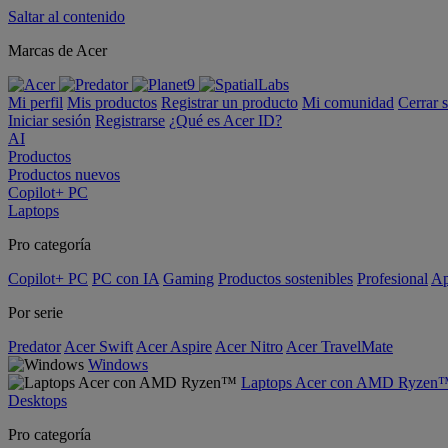
Saltar al contenido
Marcas de Acer
Mi perfil
Mis productos
Registrar un producto
Mi comunidad
Cerrar 
Iniciar sesión
Registrarse
¿Qué es Acer ID?
AI
Productos
Productos nuevos
Copilot+ PC
Laptops
Pro categoría
Copilot+ PC
PC con IA
Gaming
Productos sostenibles
Profesional
Ap
Por serie
Predator
Acer Swift
Acer Aspire
Acer Nitro
Acer TravelMate
Windows
Laptops Acer con AMD Ryzen
Desktops
Pro categoría