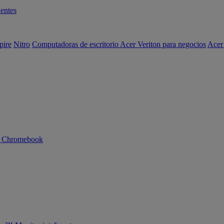
entes
pire
Nitro
Computadoras de escritorio Acer Veriton para negocios
Acer
n Chromebook