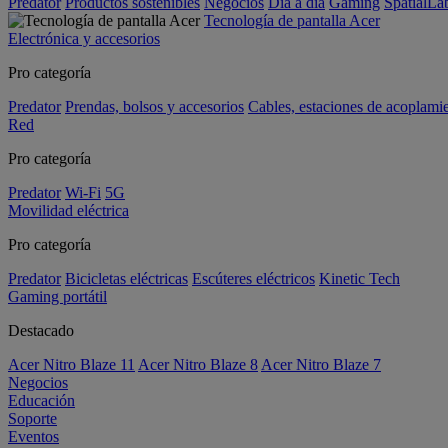
Predator
Productos sostenibles
Negocios
Día a día
Gaming
SpatialL
Tecnología de pantalla Acer
Electrónica y accesorios
Pro categoría
Predator
Prendas, bolsos y accesorios
Cables, estaciones de acoplami
Red
Pro categoría
Predator
Wi-Fi
5G
Movilidad eléctrica
Pro categoría
Predator
Bicicletas eléctricas
Escúteres eléctricos
Kinetic Tech
Gaming portátil
Destacado
Acer Nitro Blaze 11
Acer Nitro Blaze 8
Acer Nitro Blaze 7
Negocios
Educación
Soporte
Eventos